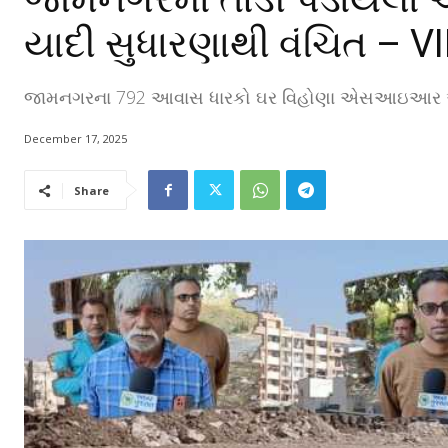
યાદી સુધારણાથી વંચિત – V
જામનગરના 792 આવાસ ધારકો ઘર વિહોણા એસઆઇઆર અંતર
December 17, 2025
Share