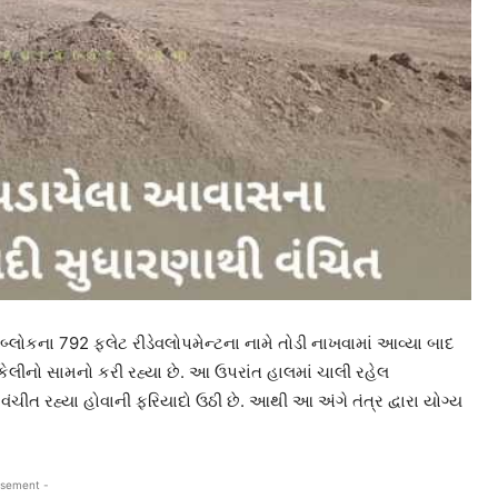
ોકના 792 ફલેટ રીડેવલોપમેન્ટના નામે તોડી નાખવામાં આવ્યા બાદ
કેલીનો સામનો કરી રહ્યા છે. આ ઉપરાંત હાલમાં ચાલી રહેલ
 રહ્યા હોવાની ફરિયાદો ઉઠી છે. આથી આ અંગે તંત્ર દ્વારા યોગ્ય
isement -