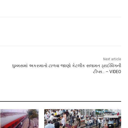
Next article
ધુમ્મસમાં અકસ્માતો ટાળવા જાણો કેટલીક સલામત ડ્રાઈવિંગની
ટીપ્સ… – VIDEO