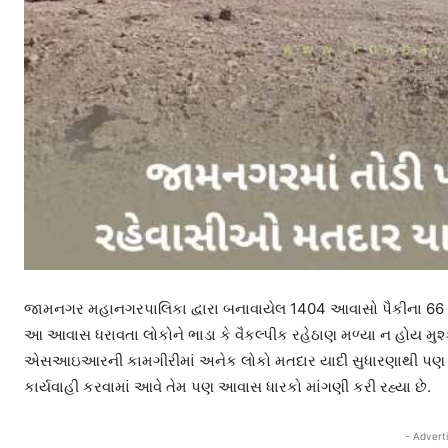
જામનગર મહાનગરપાલિકા દ્વારા બનાવાયેલ 1404 આવાસો પૈકીના 66 બ્લ
આ આવાસ ધરાવતા લોકોને ભાડા કે વૈકલ્પીક રહેઠાણ મળ્યા ન હોય મુશ્
એસઆઇઆરની કામગીરીમાં અનેક લોકો મતદાર યાદી સુધારણાથી પણ વંચીત
કાર્યવાહી કરવામાં આવે તેમ પણ આવાસ ધારકો માંગણી કરી રહ્યા છે.
- Advert