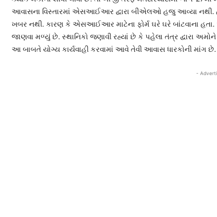
આવાસના વિસ્તારમાં એસઆઈઆર દ્વારા બીએલઓ હજુ આવ્યા નથી. હ
ખબર નથી. કારણ કે એસઆઈઆર માટેના ફોર્મ ઘરે ઘરે બાંટવાના હતા. અહ
જાણવા મળ્યું છે. સ્થાનિકો જણાવી રહ્યાં છે કે પહેલા તંત્ર દ્વારા અમોન
આ બાબતે યોગ્ય કાર્યવાહી કરવામાં આવે તેવી આવાસ ધારકોની માંગ છે.
- Advert