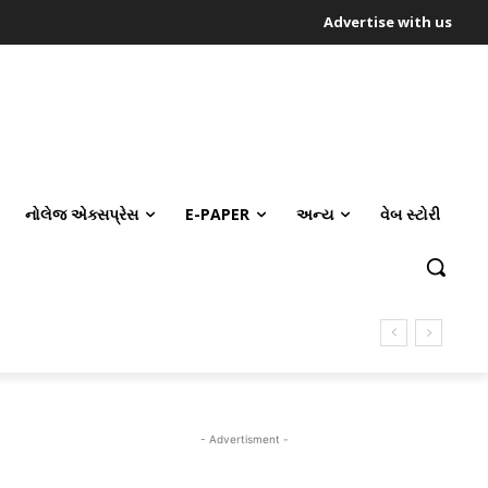
Advertise with us
નોલેજ એક્સપ્રેસ
E-PAPER
અન્ય
વેબ સ્ટોરી
- Advertisment -