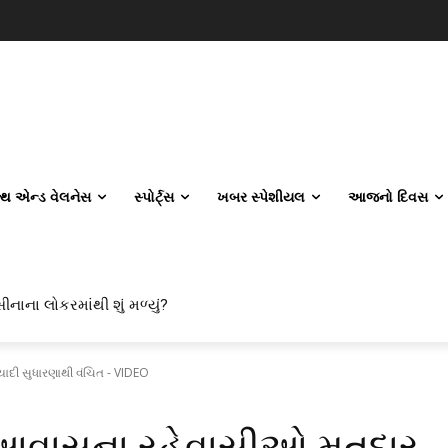
લ્થ એન્ડ વેલનેસ
સ્પોર્ટ્સ
ખબર સ્પેશીયલ
આજનો દિવસ
ાના લોકરમાંથી શું મળ્યું?
લ એન્જિનિયરિંગ કેમ પસંદ કરી રહ્યા છે? IITનો ટ્રેન્ડ બદલાઈ ગયો છે
દી સુધારણાથી વંચિત - VIDEO
 આવાસના રહેવાસીઓ મતદાર