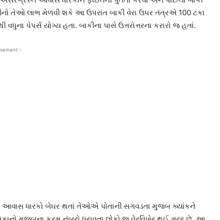
સીનો તેઓ લાભ મેળવી શકે આ ઉપરાંત બાકી વેરા ઉપર તંત્રએ 100 ટકા
ુના પેપર્સ યોગ્ય હતા. બાકીના પાસે ઉત્તરોત્તરના કરારો જ હતાં.
isement -
લઇ આ આવાસ ધારકો બેઘર થતાં તેઓએ પોતાની સગવડતા મુજબ ક્યાંકને
ં મકાનો મુજબના ક્રમ નંબરો ધરાવતા લોકો જ વેરવિખેર થઈ ગયા છે. આ