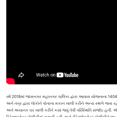
વર્ષ 2018માં જામનગર મહાનગર પાલિકા દ્વારા આવાસ યોજનાના 1404 ફ્
અને તંત્ર દ્વારા લોકોને પોતાના મકાન ખાલી કરીને અન્ય સ્થળે જતા રહ
અને અચાનક ઘર ખાલી કરીને કયાં જવું તેવી પરિસ્થિતિ સર્જાઇ હત
રિડેવલપમેન્ટ પોલીસીમાં સમાવી હતી. અને રીડેવલોપમેન્ટ પોલીસીને 