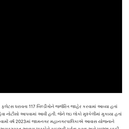
લેટસ ધરાવતા 117 બિલ્ડીંગોને જર્જરિત જાહેર કરવામાં આવ્યા હતાં
ેવા નોટીસો આપવામાં આવી હતી. જેને લઇ લોકો મુશ્કેલીમાં મુકાયા હતાં
ી. એવામોં વર્ષ 2023માં જામનગર મહાનગરપાલિકાએ આવાસ યોજનાને
લઇ અસરગ્રસ્ત આવાસ ધારકોને ફાઇલની પુર્તતા કરવા અને પાછલા બાકી