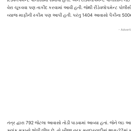
વેરા ચૂકવવા પણ તાકીદ કરવામાં આવી હતી. જેથી રીડેવલોપમેન્ટ પોલી
વ્યાજ માફીની સ્કીમ પણ આપી હતી. પરંતુ 1404 આવાસો પૈકીના 500થી વધ
- Advert
તંત્ર દ્વારા 792 જેટલા આવાસો તોડી પાડવામાં આવ્યા હતાં. જેને 
ક્યાંક મકાનો શોધી લીધા છે. તો બીજી તરફ મતદારયાદીમાં ભાગ-27મા