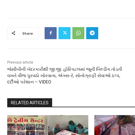
Share
Previous article
જેસીબીની બેદરકારીથી જી.જી. હોસ્પિટલમાં જૂની બિલ્ડીંગ તોડતી
વખતે વીજ પુરવઠો ખોરવાતા, એક્સ-રે, સોનોગ્રાફી સેવાઓ ઠપ્પ,
દર્દીઓ પરેશાન – VIDEO
RELATED ARTICLES