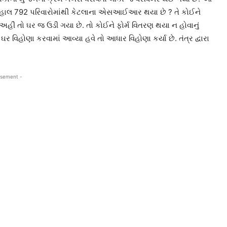
ાલ 792 પરિવારોમાંથી કેટલાના એસઆઈઆર થયા છે ? તે કોઈને
ીં તો ઘર જ ઉડી ગયા છે. તો કોઈને ફોર્મ વિતરણ થયા ન હોવાનું
ે ઘર વિહોણા કરવામાં આવ્યા હવે તો આધાર વિહોણા કર્યા છે. તંત્ર દ્વારા
isement -