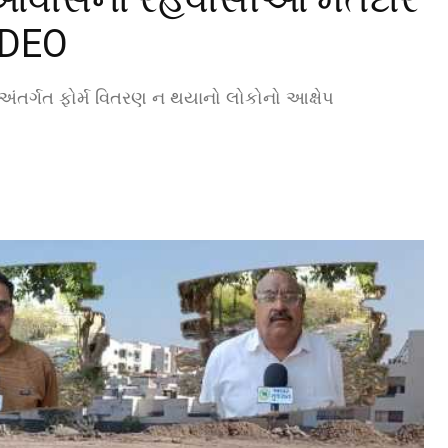
IDEO
્ગત ફોર્મ વિતરણ ન થયાનો લોકોનો આક્ષેપ