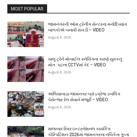
MOST POPULAR
જામનગરની ઓમ ટ્રેનીંગ સેન્ટરના મનોદિવ્યાંગ
બાળકોએ બનાવી રાખડી – VIDEO
August 8, 2026
ચાલુ ટ્રેને મોબાઈલ સ્નેચિંગના કારણે યુવકનું
મોત : ઘટના CCTVમાં કેદ – VIDEO
August 8, 2026
અલિયાબાડા-જામનગર બ્રોડગ્રેજ ડબલિંગ
પેસેન્જર રેલ સેવાને મંજૂરી – VIDEO
August 8, 2026
માલાબાર રિવર ઇન્ટરનેશનલ કાયકિંગ
કોમ્પિટિશન-2026માં જામનગરના નચિકેતા ગુપ્તા