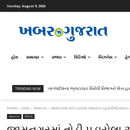
Sunday, August 9, 2026
હોમ
સમાચાર
રાજ્ય
વિડિઓ
બિઝનેસ
હે
બાંગ્લાદેશના ભ્રષ્ટાચાર વિરોધી વિભાગને શેખ હસીન
ટોપર્સ કોમ્પ્યુટર સાયન્સ અને AI કરતાં સિવિ
TRENDING NOW
Home
રાજ્ય
જામનગર
જામનગરમાં તોડી પડાયેલા આવાસના રહેવાસીઓ મતદાર યા
જામનગર
વિડિઓ
જામનગરમાં તોડી પડાયેલા