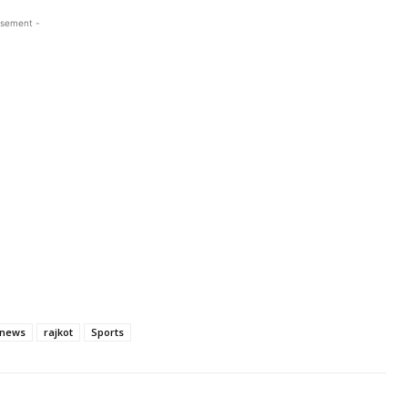
isement -
news
rajkot
Sports