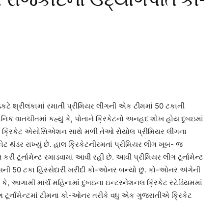
ટે શ્રીલંકામાં રમાતી પ્રીમિયર લીગની એક ટીમમાં 50 ટકાની
નિક વાતચીતમાં કહ્યું કે, પોતાને ક્રિકેટનો અનહદ શોખ હોય દુબઇમાં
ઇના ક્રિકેટ એસોસિએશન સાથે મળી તેઓ રોયોલ પ્રીમિયર લીગના
ોટ થંડર રાખ્યું છે. હાલ ક્રિકેટનીરમતાં પ્રીમિયર લીગ ખૂબ- જ
ી ટૂર્નામેન્ટ રમાડવામાં આવી રહી છે. આવી પ્રીમિયર લીગ ટૂર્નામેન્ટ
ંગ્સની 50 ટકા હિસ્સેદારી ખરીદી કો-ઓનર બન્યો છું. કો-ઓનર અંગેની
કે, આગામી માર્ચ મહિનામાં દુબઇના ઇન્ટરનેશનલ ક્રિકેટ સ્ટેડિયમમાં
 ટૂર્નામેન્ટમાં ટીમના કો-ઓનર તરીકે વધુ એક ગુજરાતીએ ક્રિકેટ