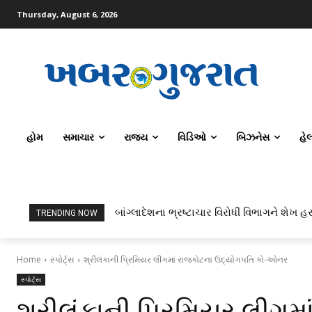
Thursday, August 6, 2026
હોમ
સમાચાર
રાજ્ય
વિડિઓ
બિઝનેસ
હે
બાંગ્લાદેશના ભ્રષ્ટાચાર વિરોધી વિભાગને શેખ હસ
TRENDING NOW
Home
સ્પોર્ટ્સ
શ્રીલંકાની પ્રિમિયર લીગમાં રાજકોટના ઉદ્યોગપતિ કો-ઓનર
સ્પોર્ટ્સ
શ્રીલંકાની પ્રિમિયર લીગમ