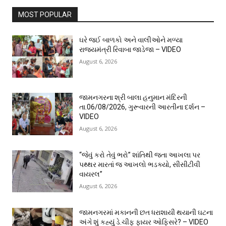
MOST POPULAR
ઘરે જઈ બાળકો અને વાલીઓને મળ્યા
રાજ્યમંત્રી રિવાબા જાડેજા – VIDEO
August 6, 2026
જામનગરના શ્રી બાલા હનુમાન મંદિરની
તા.06/08/2026, ગુરૂવારની આરતીના દર્શન –
VIDEO
August 6, 2026
“જેવું કરો તેવું ભરો” શાંતિથી જતા આખલા પર
પથ્થર મારતાં જ આખલો ભડક્યો, સીસીટીવી
વાયરલ”
August 6, 2026
જામનગરમાં મકાનની છત ધરાશાયી થયાની ઘટના
અંગે શું કહ્યું ડે.ચીફ ફાયર ઓફિસરે? – VIDEO