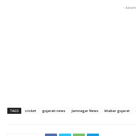
- Advert
TAGS
cricket
gujarati news
Jamnagar News
khabar gujarat