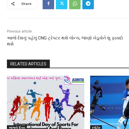
Share
Previous article
આજે દેશનું પહેલું CNG ટ્રેક્ટર થશે લોન્ચ, જાણો ખેડૂતોને શુ ફાયદો
થશે
RELATED ARTICLES
આજનો દિવસ
સ્પોર્ટ્સ