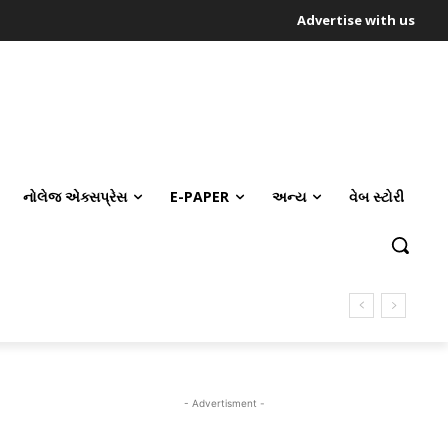
Advertise with us
નોલેજ એક્સપ્રેસ
E-PAPER
અન્ય
વેબ સ્ટોરી
- Advertisment -