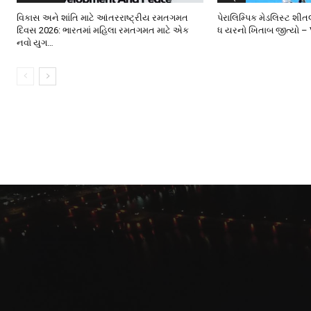
વિકાસ અને શાંતિ માટે આંતરરાષ્ટ્રીય રમતગમત
પેરાલિમ્પિક મેડલિસ્ટ શ
દિવસ 2026: ભારતમાં મહિલા રમતગમત માટે એક
ધ યરનો ખિતાબ જીત્યો –
નવો યુગ…