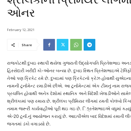
ઓનર
February 12, 2021
Share
રાજકોટથી દુબઇ સ્થાપી થયેલા ગુજરાતી ઉદ્યોગપતિ પ્રિતેશભાઇ અનડક
હિસ્સેદારી ખરીદી કો-ઓનર બન્યા છે. દુબઇ સ્થિત પ્રિતેશભાઇએ ટેલિફો
તેઓ પણ ક્રિકેટ રમે છે. દુબઇમાં પણ ક્રિકેટનો ક્રેઝ હોવાથી યુએ
નામની ટૂર્નામેન્ટ રમાડીએ છીએ. આ ટૂર્નામેન્ટમાં એક ટીમનું નામ રાજક
પ્રચલિત હોવાથી અનેક દેશોમાં સ્થાનિક અને વિદેશી ખેલાડીઓને સામેલ કર
શ્રીલંકામાં પણ રમાય છે. શ્રીલંકા પ્રીમિયર લીગમાં રમતી કોલંબો કિ
તમામ જરૂરી કાર્યવાહીઓ પૂરી થઇ ગઇ છે. િ5્રતેશભાઇએ વધુમાં કહ્યું 
એ-20 ટૂર્ના.નું આયોજન કરાયું છે. આઇપીએલ બાદ વિદેશમાં રમાતી લીગ
જગતમાં ડંકો વગાડયો છે.