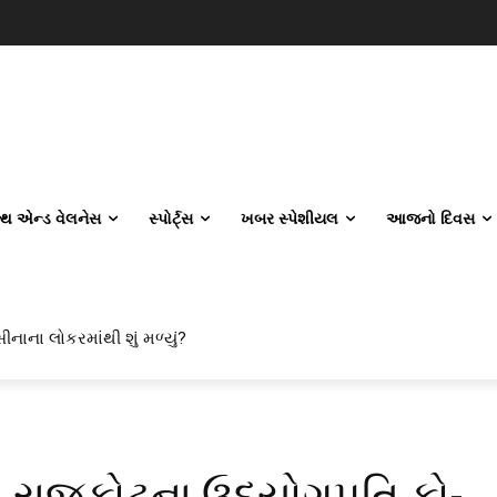
લ્થ એન્ડ વેલનેસ
સ્પોર્ટ્સ
ખબર સ્પેશીયલ
આજનો દિવસ
ીનાના લોકરમાંથી શું મળ્યું?
ાં રાજકોટના ઉદ્યોગપતિ કો-