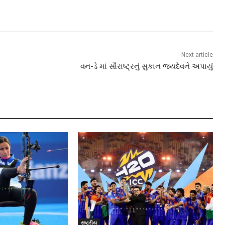
Next article
વન-ડે માં સૌરાષ્ટ્રનું સુકાન જયદેવને અપાયું
રાષ્ટ્રીય