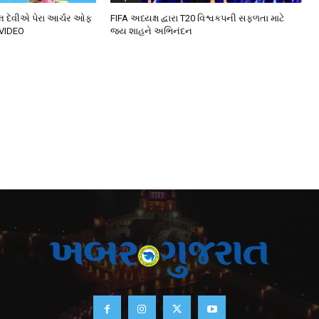
ીતલ દેવીએ પેરા આર્ચર ઓફ
FIFA અધ્યક્ષ દ્વારા T20 વિશ્વકપની સફળતા માટે
 VIDEO
જય શાહને અભિનંદન