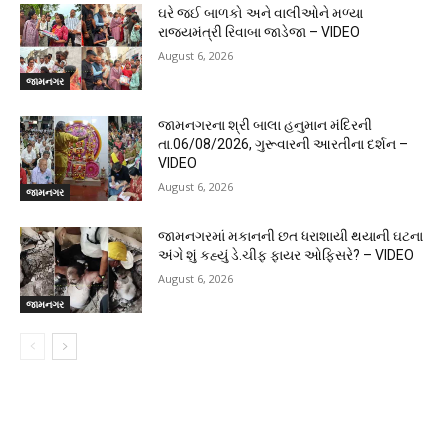
ઘરે જઈ બાળકો અને વાલીઓને મળ્યા
રાજ્યમંત્રી રિવાબા જાડેજા – VIDEO
August 6, 2026
જામનગર
જામનગરના શ્રી બાલા હનુમાન મંદિરની
તા.06/08/2026, ગુરૂવારની આરતીના દર્શન –
VIDEO
August 6, 2026
જામનગર
જામનગરમાં મકાનની છત ધરાશાયી થયાની ઘટના
અંગે શું કહ્યું ડે.ચીફ ફાયર ઓફિસરે? – VIDEO
August 6, 2026
જામનગર