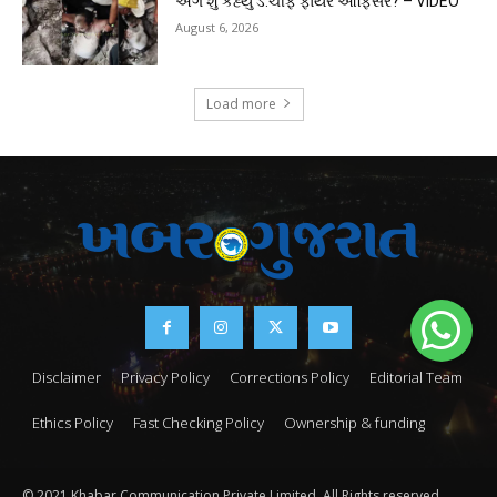
અંગે શું કહ્યું ડે.ચીફ ફાયર ઓફિસરે? – VIDEO
August 6, 2026
Load more
Disclaimer
Privacy Policy
Corrections Policy
Editorial Team
Ethics Policy
Fast Checking Policy
Ownership & funding
© 2021 Khabar Communication Private Limited. All Rights reserved.