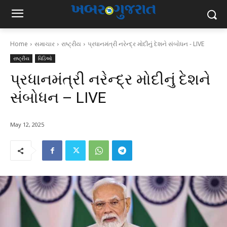
Home
સમાચાર
રાષ્ટ્રીય
પ્રધાનમંત્રી નરેન્દ્ર મોદીનું દેશને સંબોધન - LIVE
રાષ્ટ્રીય
વિડિઓ
પ્રધાનમંત્રી નરેન્દ્ર મોદીનું દેશને
સંબોધન – LIVE
May 12, 2025