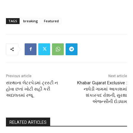
TAGS
breaking
Featured
Previous article
Next article
સંસ્થાના લેટરપેડમાં ટ્રસ્ટી ન
Khabar Gujarat Exclusive :
હોવા છતાં ખોટી સહી કરી
નાધેડી ગામમાં આકાશમાં
અદાલતમાં રજૂ
શંકાસ્પદ રોશની, સુરક્ષા
એજન્સીની દોડધામ
RELATED ARTICLES