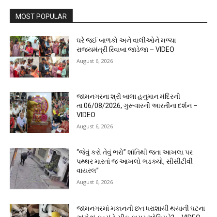
MOST POPULAR
ઘરે જઈ બાળકો અને વાલીઓને મળ્યા
રાજ્યમંત્રી રિવાબા જાડેજા – VIDEO
August 6, 2026
જામનગરના શ્રી બાલા હનુમાન મંદિરની
તા.06/08/2026, ગુરૂવારની આરતીના દર્શન –
VIDEO
August 6, 2026
“જેવું કરો તેવું ભરો” શાંતિથી જતા આખલા પર
પથ્થર મારતાં જ આખલો ભડક્યો, સીસીટીવી
વાયરલ”
August 6, 2026
જામનગરમાં મકાનની છત ધરાશાયી થયાની ઘટના