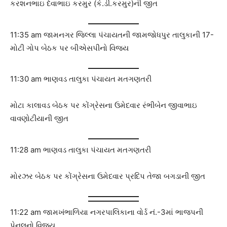
કરશનભાઇ દેવાભાઇ કરમુર (કે.ડી.કરમુર)ની જીત
11:35 am જામનગર જિલ્લા પંચાયતની જામજોધપુર તાલુકાની 17-
મોટી ગોપ બેઠક પર બીએસપીનો વિજય
11:30 am ભાણવડ તાલુકા પંચાયત મતગણતરી
મોટા કાલાવડ બેઠક પર કોંગ્રેસના ઉમેદવાર રંભીબેન જીવાભાઇ
વાવણોટીયાની જીત
11:28 am ભાણવડ તાલુકા પંચાયત મતગણતરી
મોરઝર બેઠક પર કોંગ્રેસના ઉમેદવાર પ્રદિપ તેજા બગડાની જીત
11:22 am જામખંભાળિયા નગરપાલિકાના વોર્ડ નં.-3માં ભાજપની
પેનલનો વિજય