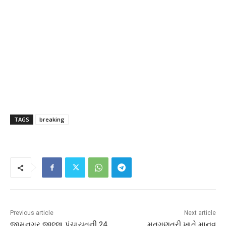
TAGS
breaking
Previous article
Next article
જામનગર જીલ્લા પંચાયતની 24
મતગણતરી ખાતે માનવ