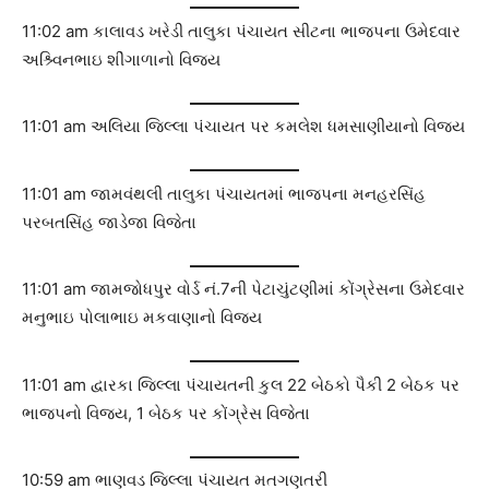
11:02 am કાલાવડ ખરેડી તાલુકા પંચાયત સીટના ભાજપના ઉમેદવાર
અશ્ર્વિનભાઇ શીંગાળાનો વિજય
11:01 am અલિયા જિલ્લા પંચાયત પર કમલેશ ધમસાણીયાનો વિજય
11:01 am જામવંથલી તાલુકા પંચાયતમાં ભાજપના મનહરસિંહ
પરબતસિંહ જાડેજા વિજેતા
11:01 am જામજોધપુર વોર્ડ નં.7ની પેટાચુંટણીમાં કોંગ્રેસના ઉમેદવાર
મનુભાઇ પોલાભાઇ મકવાણાનો વિજય
11:01 am દ્વારકા જિલ્લા પંચાયતની કુલ 22 બેઠકો પૈકી 2 બેઠક પર
ભાજપનો વિજય, 1 બેઠક પર કોંગ્રેસ વિજેતા
10:59 am ભાણવડ જિલ્લા પંચાયત મતગણતરી