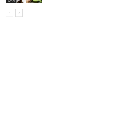
હાલાર