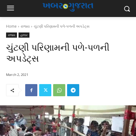
Home
રાજ્ય
ચુંટણી પરિણામની પળે-પળની અપડેટ્સ
રાજ્ય
હાલાર
ચુંટણી પરિણામની પળે-પળની
અપડેટ્સ
March 2, 2021