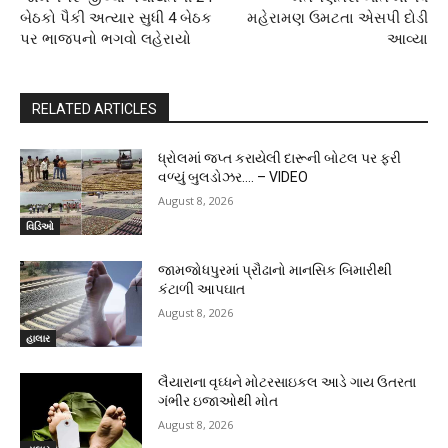
બેઠકો પૈકી અત્યાર સુધી 4 બેઠક
મહેરામણ ઉમટતા એસપી દોડી
પર ભાજપનો ભગવો લહેરાયો
આવ્યા
RELATED ARTICLES
ધ્રોલમાં જપ્ત કરાયેલી દારૂની બોટલ પર ફરી
વળ્યું બુલડોઝર…. – VIDEO
August 8, 2026
વિડિઓ
જામજોધપુરમાં પ્રૌઢાનો માનસિક બિમારીથી
કંટાળી આપઘાત
August 8, 2026
હાલાર
લૈયારાના વૃઘ્ધને મોટરસાઇકલ આડે ગાય ઉતરતા
ગંભીર ઇજાઓથી મોત
August 8, 2026