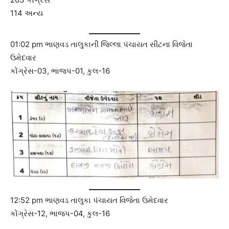
114 અન્ય
01:02 pm ભાણવડ તાલુકાની જિલ્લા પંચાયત સીટના વિજેતા
ઉમેદવાર
કોંગ્રેસ-03, ભાજપ-01, કુલ-16
12:52 pm ભાણવડ તાલુકા પંચાયત વિજેતા ઉમેદવાર
કોંગ્રેસ-12, ભાજપ-04, કુલ-16