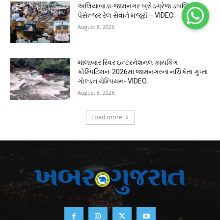
અલિયાબાડા-જામનગર બ્રોડગ્રેજ ડબલિંગ
પેસેન્જર રેલ સેવાને મંજૂરી – VIDEO
August 8, 2026
માલાબાર રિવર ઇન્ટરનેશનલ કાયકિંગ
કોમ્પિટિશન-2026માં જામનગરના નચિકેતા ગુપ્તા
ગોલ્ડન ચેમ્પિયન- VIDEO
August 8, 2026
Load more