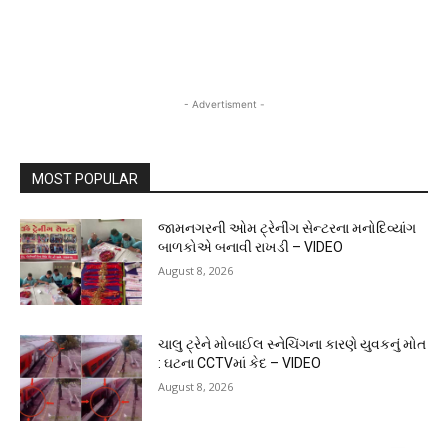
- Advertisment -
MOST POPULAR
જામનગરની ઓમ ટ્રેનીંગ સેન્ટરના મનોદિવ્યાંગ
બાળકોએ બનાવી રાખડી – VIDEO
August 8, 2026
ચાલુ ટ્રેને મોબાઈલ સ્નેચિંગના કારણે યુવકનું મોત
: ઘટના CCTVમાં કેદ – VIDEO
August 8, 2026