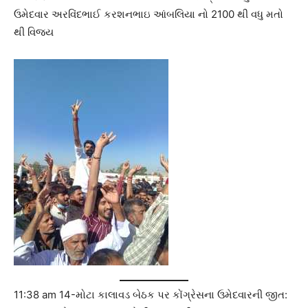
ઉમેદવાર અરવિંદભાઈ કરશનભાઇ આંબલિયા નો 2100 થી વધુ મતો
થી વિજય
11:38 am 14-મોટા કાલાવડ બેઠક પર કોંગ્રેસના ઉમેદવારની જીત: