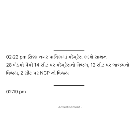
02:22 pm સિક્કા નગર પાલિકામાં કોંગ્રેસ કરશે સાશન
28 બેઠકો પૈકી 14 સીટ પર કોંગ્રેસનો વિજય, 12 સીટ પર ભાજપનો
વિજય, 2 સીટ પર NCP નો વિજય
02:19 pm
- Advertisement -