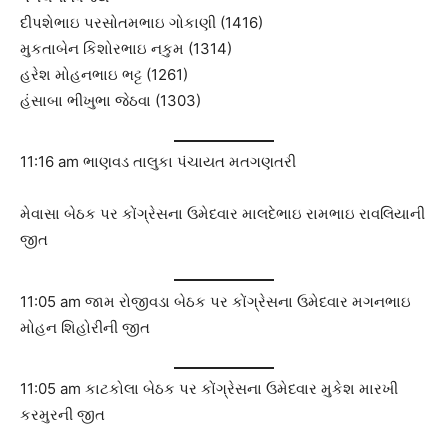
દીપશેભાઇ પરસોતમભાઇ ગોકાણી (1416)
મુકતાબેન કિશોરભાઇ નકુમ (1314)
હરેશ મોહનભાઇ ભટ્ટ (1261)
હંસાબા ભીખુભા જેઠવા (1303)
11:16 am ભાણવડ તાલુકા પંચાયત મતગણતરી
મેવાસા બેઠક પર કોંગ્રેસના ઉમેદવાર માલદેભાઇ રામભાઇ રાવલિયાની
જીત
11:05 am જામ રોજીવડા બેઠક પર કોંગ્રેસના ઉમેદવાર મગનભાઇ
મોહન શિહોરીની જીત
11:05 am કાટકોલા બેઠક પર કોંગ્રેસના ઉમેદવાર મુકેશ મારખી
કરમુરની જીત