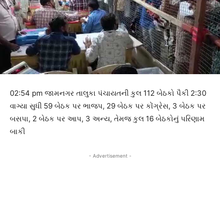
02:54 pm જામનગર તાલુકા પંચાયતની કુલ 112 બેઠકો પૈકી 2:30
વાગ્યા સુધી 59 બેઠક પર ભાજપ, 29 બેઠક પર કોંગ્રેસ, 3 બેઠક પર
બસપા, 2 બેઠક પર આપ, 3 અન્ય, તેમજ કુલ 16 બેઠકોનું પરિણામ
બાકી
- Advertisement -