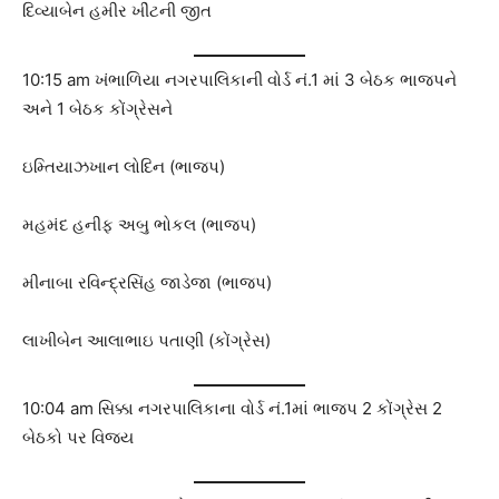
દિવ્યાબેન હમીર ખીંટની જીત
10:15 am ખંભાળિયા નગરપાલિકાની વોર્ડ નં.1 માં 3 બેઠક ભાજપને
અને 1 બેઠક કોંગ્રેસને
ઇમ્તિયાઝખાન લોદિન (ભાજપ)
મહમંદ હનીફ અબુ ભોકલ (ભાજપ)
મીનાબા રવિન્દ્રસિંહ જાડેજા (ભાજપ)
લાખીબેન આલાભાઇ પતાણી (કોંગ્રેસ)
10:04 am સિક્કા નગરપાલિકાના વોર્ડ નં.1માં ભાજપ 2 કોંગ્રેસ 2
બેઠકો પર વિજય