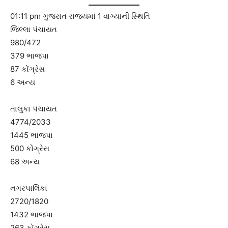
01:11 pm ગુજરાત રાજ્યમાં 1 વાગ્યાની સ્થિતિ
જિલ્લા પંચાયત
980/472
379 ભાજપા
87 કોંગ્રેસ
6 અન્ય
તાલુકા પંચાયત
4774/2033
1445 ભાજપા
500 કોંગ્રેસ
68 અન્ય
નગરપાલિકા
2720/1820
1432 ભાજપા
263 કોંગ્રેસ