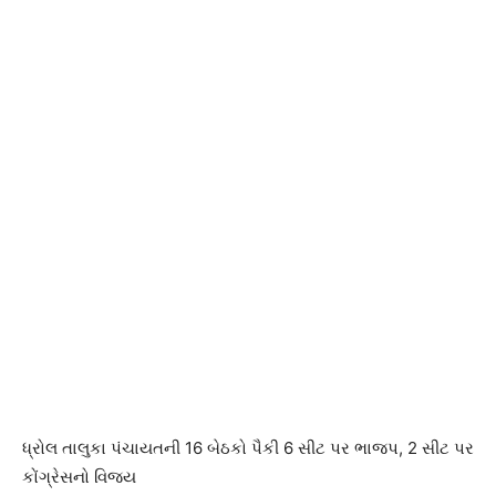
ધ્રોલ તાલુકા પંચાયતની 16 બેઠકો પૈકી 6 સીટ પર ભાજપ, 2 સીટ પર
કોંગ્રેસનો વિજય