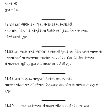
અન્ય-0
કુલ – 14
12:24 pm ભાણવડ તાલુકા પંચાયત મતગણતરી
નવાગામ બેઠક પર કોંગ્રેસના ઉમેદવાર પ્રજ્ઞાબેન વરવાભાઇ
ગોજિયાની જીત
11:52 am જામનગર જિલ્લાપંચાયતની ધુતારપર બેઠક ઉપર ભારતીય
જનતા પાર્ટીના ભરતભાઇ ગોરધનભાઇ બોરસદિયા વિજેતા: જિલ્લા
પંચાયતના પૂર્વ પ્રમુખ નયનાબેનના પતિની હાર
11:43 am ભાણવડ તાલુકા પંચાયત મતગણતરી
પાછતર બેઠક પર કોંગ્રેસના ઉમેદવાર માધીબેન કાનાભાઇ કારેણાની
જીત
11:40 am ભાટીયા જિલ્લા પંચાયત સીટ પર કોંગ્રેસ ના યુવા