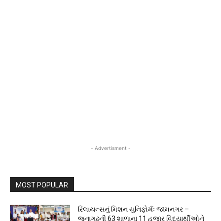
- Advertisment -
MOST POPULAR
રિલાયન્સનું મિશન યુનિફોર્મઃ જામનગર –
જૂનાગઢની 63 શાળાના 11 હજાર વિદ્યાર્થીઓને