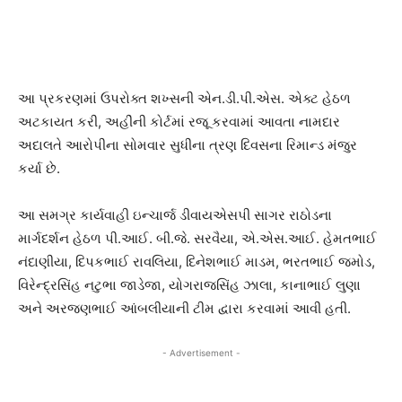
આ પ્રકરણમાં ઉપરોક્ત શખ્સની એન.ડી.પી.એસ. એક્ટ હેઠળ
અટકાયત કરી, અહીંની કોર્ટમાં રજૂ કરવામાં આવતા નામદાર
અદાલતે આરોપીના સોમવાર સુધીના ત્રણ દિવસના રિમાન્ડ મંજુર
કર્યા છે.
આ સમગ્ર કાર્યવાહી ઇન્ચાર્જ ડીવાયએસપી સાગર રાઠોડના
માર્ગદર્શન હેઠળ પી.આઈ. બી.જે. સરવૈયા, એ.એસ.આઈ. હેમતભાઈ
નંદાણીયા, દિપકભાઈ રાવલિયા, દિનેશભાઈ માડમ, ભરતભાઈ જમોડ,
વિરેન્દ્રસિંહ નટુભા જાડેજા, યોગરાજસિંહ ઝાલા, કાનાભાઈ લુણા
અને અરજણભાઈ આંબલીયાની ટીમ દ્વારા કરવામાં આવી હતી.
- Advertisement -