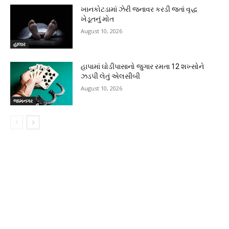
ખાનકોટડામાં ઝેરી જનાવર કરડી જતાં વૃદ્ધ
ખેડૂતનું મોત
August 10, 2026
હાલાર
હાપામાં ઘોડીપાસાનો જુગાર રમતા 12 શખ્સોને
ઝડપી લેતું એલસીબી
August 10, 2026
જામનગર