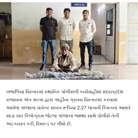
ખંભાળિયા વિસ્તારમાં સ્થાનિક પોલીસની કાર્યવાહીમાં મધ્યપ્રદેશ
રાજ્યના એક શખ્સ દ્વારા અહીંના ગ્રામ્ય વિસ્તારમાં કરવામાં
આવેલા ગાંજાના વાવેતર સબબ રૂપિયા 2.27 લાખની કિંમતના આશરે
સાડા ચાર કિલોગ્રામ જેટલા ગાંજાના જથ્થા સાથે પોલીસે તેની
અટકાયત કરી, રિમાન્ડ પર લીધો છે.