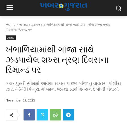
Home
રાજ્ય
હાલાર
ખંભાળિયામાંથી ગાંજા સાથે ઝડપાયેલ શખ્સ ત્રણ
દિવસના રિમાન્ડ પર
હાલાર
ખંભાળિયામાંથી ગાંજા સાથે
ઝડપાયેલ શખ્સ ત્રણ દિવસના
રિમાન્ડ પર
કંચનપુરની સીમમાં આવેલા મકાન પાછળ ગાંજાનું વાવેતર : પોલીસ
દ્વારા 4.540 કિ.ગ્રા. ગાંજાના જથ્થા સાથે શખ્સને દબોચી લેવાયો
November 29, 2025