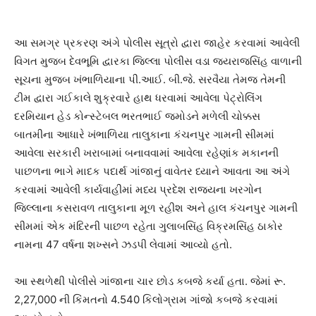
આ સમગ્ર પ્રકરણ અંગે પોલીસ સૂત્રો દ્વારા જાહેર કરવામાં આવેલી
વિગત મુજબ દેવભૂમિ દ્વારકા જિલ્લા પોલીસ વડા જયરાજસિંહ વાળાની
સૂચના મુજબ ખંભાળિયાના પી.આઈ. બી.જે. સરવૈયા તેમજ તેમની
ટીમ દ્વારા ગઈકાલે શુક્રવારે હાથ ધરવામાં આવેલા પેટ્રોલિંગ
દરમિયાન હેડ કોન્સ્ટેબલ ભરતભાઈ જમોડને મળેલી ચોક્કસ
બાતમીના આધારે ખંભાળિયા તાલુકાના કંચનપુર ગામની સીમમાં
આવેલા સરકારી ખરાબામાં બનાવવામાં આવેલા રહેણાંક મકાનની
પાછળના ભાગે માદક પદાર્થ ગાંજાનું વાવેતર ધ્યાને આવતા આ અંગે
કરવામાં આવેલી કાર્યવાહીમાં મધ્ય પ્રદેશ રાજ્યના ખરગોન
જિલ્લાના કસરાવળ તાલુકાના મૂળ રહીશ અને હાલ કંચનપુર ગામની
સીમમાં એક મંદિરની પાછળ રહેતા ગુલાબસિંહ વિક્રમસિંહ ઠાકોર
નામના 47 વર્ષના શખ્સને ઝડપી લેવામાં આવ્યો હતો.
આ સ્થળેથી પોલીસે ગાંજાના ચાર છોડ કબજે કર્યા હતા. જેમાં રૂ.
2,27,000 ની કિંમતનો 4.540 કિલોગ્રામ ગાંજો કબજે કરવામાં