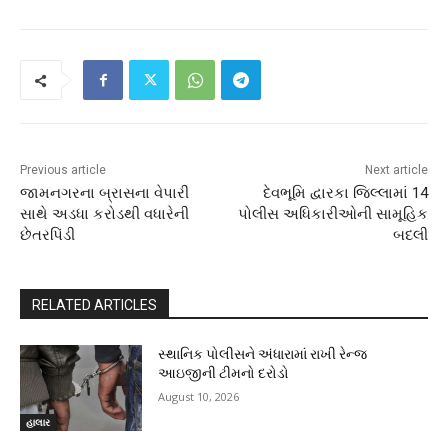
Previous article
Next article
જામનગરના બ્રાસના વેપારી
દેવભૂમિ દ્વારકા જિલ્લામાં 14
સાથે અડધા કરોડથી વધારેની
પોલીસ અધિકારીઓની સામૂહિક
છેતરપિંડી
બદલી
RELATED ARTICLES
સ્થાનિક પોલીસને અંધારામાં રાખી રેન્જ
આઇજીની ટીમનો દરોડો
August 10, 2026
હાલાર