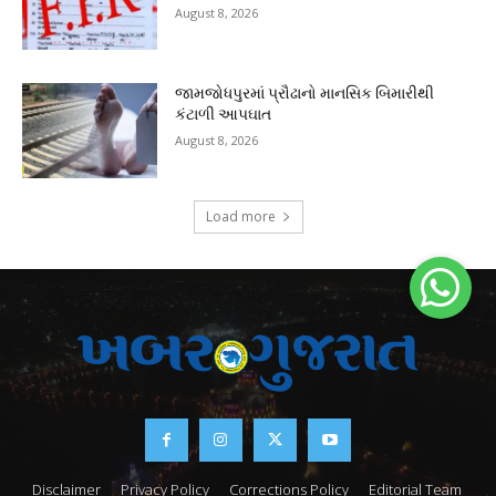
August 8, 2026
જામજોધપુરમાં પ્રૌઢાનો માનસિક બિમારીથી
કંટાળી આપઘાત
August 8, 2026
Load more
Disclaimer
Privacy Policy
Corrections Policy
Editorial Team