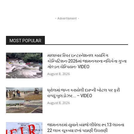
- Advertisment -
MOST POPULAR
માલાબાર રિવર ઇન્ટરનેશનલ કાયકિંગ
કોમ્પિટિશન-2026માં જામનગરના નચિકેતા ગુપ્તા
ગોલ્ડન ચેમ્પિયન- VIDEO
August 8, 2026
ધ્રોલમાં જપ્ત કરાયેલી દારૂની બોટલ પર ફરી
વળ્યું બુલડોઝર…. – VIDEO
August 8, 2026
જામનગરમાં યુવાને વ્યાજે લીધેલા રૂા.13 લાખના
22 લાખ ચૂકવ્યા છતાં પઠાણી ઉઘરાણી