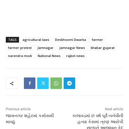
TAGS
agricultural laws
Devbhoomi Dwarka
farmer
farmer protest
Jamnagar
Jamnagar News
khabar gujarat
narendra modi
National News
rajkot news
Previous article
Next article
જામનગર શહેરમાં કમોસમી
કાલાવડમાં છ વર્ષ પૂર્વે બનેવીની
માવઠું
હત્યા કેસમાં ત્રણ આરોપી
સાળાને આજીવન કેદ