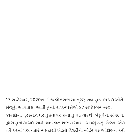
17 સપ્ટેમ્બર, 2020ના રોજ લોકસભામાં ત્રણ નવા કૃષિ કાયદાઓને
મંજૂરી આપવામાં આવી હતી. રાષ્ટ્રપતિએ 27 સપ્ટેમ્બરે ત્રણ
કાયદાના પ્રસ્તાવ પર હસ્તાક્ષર કર્યા હતા.ત્યારથી ખેડૂતોના સંગઠનો
દ્વારા કૃષિ કાયદા સામે આંદોલન શરૂ કરવામાં આવ્યું હતું. છેલ્લા એક
વર્ષ કરતાં પણ વધારે સમયથી ખેડૂતો દિલ્હીની બોર્ડર પર આંદોલન કરી