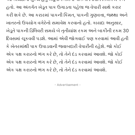
હતો. આ અંતર્ગત ખેડૂત પાક ઉગાડતા પહેલા જ વેપારી સાથે કરાર
કરી શકે છે. આ કરારમાં પાકની કિંમત, પાકની ગુણવત્તા, જથ્થા અને
ખાતરનો ઉપયોગ વગેરેનો સમાવેશ કરવાનો હતો. કાયદા અનુસાર,
ખેડૂતે પાકની ડિલિવરી સમયે બે તૃતીયાંશ રકમ અને બાકીની રકમ 30
દિવસમાં ચૂકવવી પડશે. આમાં એવી જોગવાઈ પણ કરવામાં આવી હતી
કે ખેતરમાંથી પાક ઉપાડવાની જવાબદારી વેપારીની રહેશે. જો કોઈ
એક પક્ષ કરારનો ભંગ કરે છે, તો તેને દંડ કરવામાં આવશે. જો કોઈ
એક પક્ષ કરારનો ભંગ કરે છે, તો તેને દંડ કરવામાં આવશે. જો કોઈ
એક પક્ષ કરારનો ભંગ કરે છે, તો તેને દંડ કરવામાં આવશે.
- Advertisement -