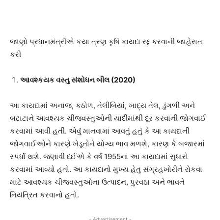
જાણો પ્રધાનમંત્રીએ કયા ત્રણ કૃષિ કાયદા રદ્દ કરવાની જાહેરાત
કરી
આવશ્કય
ક વસ્તુ સંશોધન બીલ (
2020
)
આ કાયદામાં અનાજ, કઠોળ, તેલીબિયાં, ખાદ્ય તેલ, ડુંગળી અને
બટાટાને આવશ્યક ચીજવસ્તુઓની યાદીમાંથી દૂર કરવાની જોગવાઈ
કરવામાં આવી હતી. એવું માનવામાં આવતું હતું કે આ કાયદાની
જોગવાઈઓને કારણે ખેડૂતોને યોગ્ય ભાવ મળશે, કારણ કે બજારમાં
સ્પર્ધા થશે. જણાવી દઈએ કે વર્ષ 1955ના આ કાયદામાં સુધારો
કરવામાં આવ્યો હતો. આ કાયદાનો મુખ્ય હેતુ સંગ્રહખોરીને રોકવા
માટે આવશ્યક ચીજવસ્તુઓના ઉત્પાદન, પુરવઠા અને ભાવને
નિયંત્રિત કરવાનો હતો.
- Advertisement -