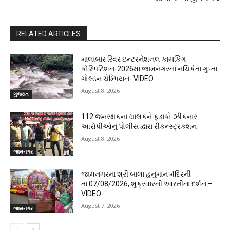
RELATED ARTICLES
માલાબાર રિવર ઇન્ટરનેશનલ કાયકિંગ
કોમ્પિટિશન-2026માં જામનગરના નચિકેતા ગુપ્તા
ગોલ્ડન ચેમ્પિયન- VIDEO
August 8, 2026
ગુજરાત
112 જનરક્ષકના ચાલકને ફડાકો ઝીકનાર
આરોપીઓનું પોલીસ દ્વારા રીકન્સ્ટ્રકશન
August 8, 2026
જામનગર
જામનગરના શ્રી બાલા હનુમાન મંદિરની
તા.07/08/2026, શુક્રવારની આરતીના દર્શન –
VIDEO
August 7, 2026
જામનગર