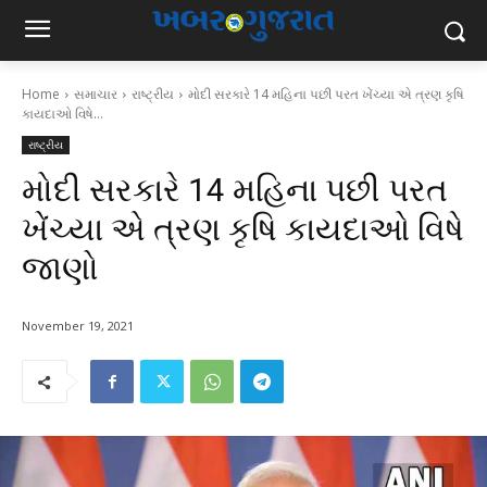
Home
સમાચાર
રાષ્ટ્રીય
મોદી સરકારે 14 મહિના પછી પરત ખેંચ્યા એ ત્રણ કૃષિ
કાયદાઓ વિષે...
રાષ્ટ્રીય
મોદી સરકારે 14 મહિના પછી પરત
ખેંચ્યા એ ત્રણ કૃષિ કાયદાઓ વિષે
જાણો
November 19, 2021