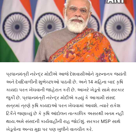
પ્રધાનમંત્રી નરેન્દ્ર મોદીએ આજે દેશવાસીઓને ગુરુનાનક જયંતી
અને દેવદિવાળીની શુભેચ્છાઓ પાઠવી છે. અને 14 મહિના બાદ કૃષિ
કાયદા પરત ખેંચવાની જાહેરાત કરી છે. આખરે ખેડૂતો સામે સરકાર
જુકી છે. પ્રધાનમંત્રી નરેન્દ્ર મોદીએ કહ્યું કે આગામી સંસદ
સત્રમાં ત્રણે કૃષિ કાયદાઓ પરત ખેંચવામાં આવશે. ત્યારે રાકેશ
ટિકૈતે જણાવ્યું છે કે કૃષિ આંદોલન તાત્કાલિક અસરથી ખતમ નહીં
થાય.અમે સંસદની કાર્યવાહીની રાહ જોઈશું. સરકાર MSP સાથે
ખેડૂતોના અન્ય મુદ્દા પર પણ ખુલીને વાતચીત કરે.