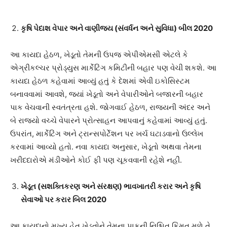
કૃષિ પેદાશ વેપાર અને વાણીજ્ય (સંવર્ધન અને સુવિધા) બીલ 2020
આ કાયદા હેઠળ, ખેડૂતો તેમની ઉપજ એપીએમસી એટલે કે
એગ્રીકલ્ચર પ્રોડ્યુસ માર્કેટિંગ કમિટીની બહાર પણ વેચી શકશે. આ
કાયદા હેઠળ કહેવામાં આવ્યું હતું કે દેશમાં એવી ઇકોસિસ્ટમ
બનાવવામાં આવશે, જ્યાં ખેડૂતો અને વેપારીઓને બજારની બહાર
પાક વેચવાની સ્વતંત્રતા હશે. જોગવાઈ હેઠળ, રાજ્યની અંદર અને
બે રાજ્યો વચ્ચે વેપારને પ્રોત્સાહન આપવાનું કહેવામાં આવ્યું હતું.
ઉપરાંત, માર્કેટિંગ અને ટ્રાન્સપોર્ટેશન પર ખર્ચ ઘટાડવાનો ઉલ્લેખ
કરવામાં આવ્યો હતો. નવા કાયદા અનુસાર, ખેડૂતો અથવા તેમના
ખરીદદારોએ મંડીઓને કોઈ ફી પણ ચૂકવવાની રહેશે નહીં.
ખેડૂત (સશક્તિકરણ અને સંરક્ષણ)
ભાવખાતરી
કરાર અને કૃષિ
સેવાઓ પર કરાર બિલ 2020
આ કાયદાનો મુખ્ય હેતુ ખેડૂતોને તેમના પાકની નિશ્ચિત કિંમત મળે તે