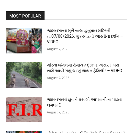
MOST POPULAR
જામનગરના શ્રી બાલા હનુમાન મંદિરની
તા.07/08/2026, શુક્રવારની આરતીના દર્શન –
VIDEO
August 7, 2026
ગીરના જંગલમાં રોમાંચક દ્રશ્ય: એસ.ટી. બસ
સામે આવી ગયું આખું લાયન ફેમિલી ! – VIDEO
August 7, 2026
જામનગરમાં યુવાને મસાલો આપવાની ના પાડતા
લમધાર્યો
August 7, 2026