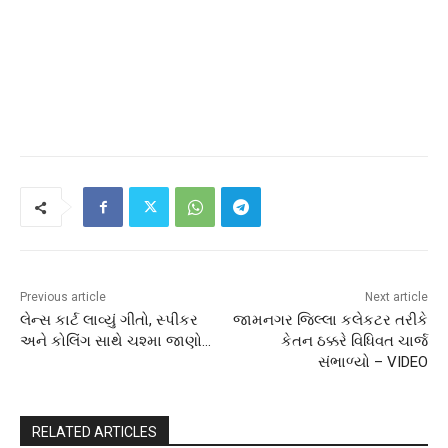
Previous article
Next article
લેન્સ કાર્ટ લાવ્યું ગીતો, સ્પીકર
જામનગર જિલ્લા કલેકટર તરીકે
અને કોલિંગ સાથે ચશ્મા જાણો…
કેતન ઠક્કરે વિધિવત ચાર્જ
સંભાળ્યો – VIDEO
RELATED ARTICLES