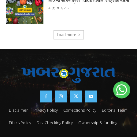
નોલેજ એક્સપ્રેસ : વિવિધ દેશોની રાષ્ટ્રીય રમતો
August 7, 2026
Load more
Disclaimer
Privacy Policy
Corrections Policy
Editorial Team
Ethics Policy
Fast Checking Policy
Ownership & funding