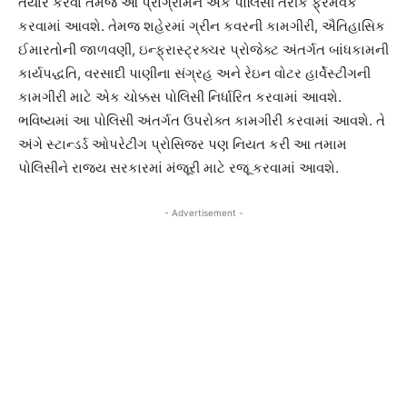
તૈયાર કરવા તેમજ આ પ્રોગ્રામને એક પોલિસી તરીકે ફ્રેમવર્ક
કરવામાં આવશે. તેમજ શહેરમાં ગ્રીન કવરની કામગીરી, ઐતિહાસિક
ઈમારતોની જાળવણી, ઇન્ફ્રાસ્ટ્રક્ચર પ્રોજેક્ટ અંતર્ગત બાંધકામની
કાર્યપદ્ધતિ, વરસાદી પાણીના સંગ્રહ અને રેઇન વોટર હાર્વેસ્ટીંગની
કામગીરી માટે એક ચોક્કસ પોલિસી નિર્ધારિત કરવામાં આવશે.
ભવિષ્યમાં આ પોલિસી અંતર્ગત ઉપરોક્ત કામગીરી કરવામાં આવશે. તે
અંગે સ્ટાન્ડર્ડ ઓપરેટીંગ પ્રોસિજર પણ નિયત કરી આ તમામ
પોલિસીને રાજ્ય સરકારમાં મંજૂરી માટે રજૂ કરવામાં આવશે.
- Advertisement -