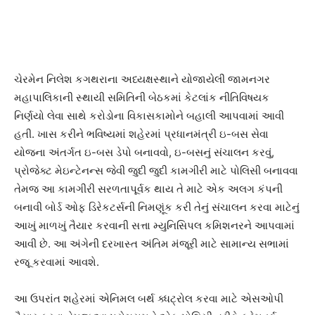
ચેરમેન નિલેશ કગથરાના અધ્યક્ષસ્થાને યોજાયેલી જામનગર
મહાપાલિકાની સ્થાયી સમિતિની બેઠકમાં કેટલાંક નીતિવિષયક
નિર્ણયો લેવા સાથે કરોડોના વિકાસકામોને બહાલી આપવામાં આવી
હતી. ખાસ કરીને ભવિષ્યમાં શહેરમાં પ્રધાનમંત્રી ઇ-બસ સેવા
યોજના અંતર્ગત ઇ-બસ ડેપો બનાવવો, ઇ-બસનું સંચાલન કરવું,
પ્રોજેક્ટ મેઇન્ટેનન્સ જેવી જુદી જુદી કામગીરી માટે પોલિસી બનાવવા
તેમજ આ કામગીરી સરળતાપૂર્વક થાય તે માટે એક અલગ કંપની
બનાવી બોર્ડ ઓફ ડિરેકટર્સની નિમણૂંક કરી તેનું સંચાલન કરવા માટેનું
આખું માળખું તૈયાર કરવાની સત્તા મ્યુનિસિપલ કમિશનરને આપવામાં
આવી છે. આ અંગેની દરખાસ્ત અંતિમ મંજૂરી માટે સામાન્ય સભામાં
રજૂ કરવામાં આવશે.
આ ઉપરાંત શહેરમાં એનિમલ બર્થ ક્ધટ્રોલ કરવા માટે એસઓપી