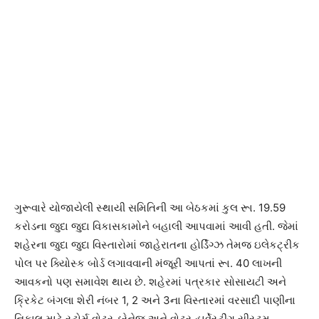
ગુરૂવારે યોજાયેલી સ્થાયી સમિતિની આ બેઠકમાં કુલ રૂા. 19.59
કરોડના જુદા જુદા વિકાસકામોને બહાલી આપવામાં આવી હતી. જેમાં
શહેરના જુદા જુદા વિસ્તારોમાં જાહેરાતના હોર્ડિંગ્ઝ તેમજ ઇલેકટ્રીક
પોલ પર ક્યિોસ્ક બોર્ડ લગાવવાની મંજૂરી આપતાં રૂા. 40 લાખની
આવકનો પણ સમાવેશ થાય છે. શહેરમાં પત્રકાર સોસાયટી અને
ક્રિકેટ બંગલા શેરી નંબર 1, 2 અને 3ના વિસ્તારમાં વરસાદી પાણીના
નિકાલ માટે સ્ટોર્મ વોટર ડ્રેનેજ અને વોટર હાર્વેસ્ટીંગ સીસ્ટમ