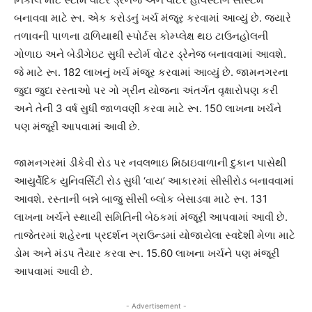
બનાવવા માટે રૂા. એક કરોડનું ખર્ચ મંજૂર કરવામાં આવ્યું છે. જ્યારે
તળાવની પાળના ઢાળિયાથી સ્પોર્ટસ કોમ્પ્લેક્ષ થઇ ટાઉનહોલની
ગોળાઇ અને બેડીગેઇટ સુધી સ્ટોર્મ વોટર ડ્રેનેજ બનાવવામાં આવશે.
જે માટે રૂા. 182 લાખનું ખર્ચ મંજૂર કરવામાં આવ્યું છે. જામનગરના
જુદા જુદા રસ્તાઓ પર ગો ગ્રીન યોજના અંતર્ગત વૃક્ષારોપણ કરી
અને તેની 3 વર્ષ સુધી જાળવણી કરવા માટે રૂા. 150 લાખના ખર્ચને
પણ મંજૂરી આપવામાં આવી છે.
જામનગરમાં ડીકેવી રોડ પર નવલભાઇ મિઠાઇવાળાની દુકાન પાસેથી
આયુર્વેદિક યુનિવર્સિટી રોડ સુધી ‘વાય’ આકારમાં સીસીરોડ બનાવવામાં
આવશે. રસ્તાની બન્ને બાજુ સીસી બ્લોક બેસાડવા માટે રૂા. 131
લાખના ખર્ચને સ્થાયી સમિતિની બેઠકમાં મંજૂરી આપવામાં આવી છે.
તાજેતરમાં શહેરના પ્રદર્શન ગ્રાઉન્ડમાં યોજાયેલા સ્વદેશી મેળા માટે
ડોમ અને મંડપ તૈયાર કરવા રૂા. 15.60 લાખના ખર્ચને પણ મંજૂરી
આપવામાં આવી છે.
- Advertisement -