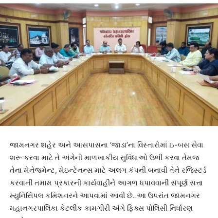
જામનગર શહેર અને આસપાસના ‘જાડા’ના વિસ્તારોમાં ઇ-બસ સેવા
શરૂ કરવા માટે તે અંગેની માળખાકીય સુવિધાઓ ઉભી કરવા તેમજ
તેના મેનેજમેન્ટ, મેઇન્ટેનન્સ માટે અલગ કંપની બનાવી તેને રજિસ્ટર્ડ
કરવાની તમામ પ્રકારની કાર્યવાહીને આગળ ધપાવવાની સંપૂર્ણ સત્તા
મ્યુનિસિપલ કમિશનરને આપવામાં આવી છે. આ ઉપરાંત જામનગર
મહાનગરપાલિકા કેટલીક કામગીરી અંગે ફિક્સ પોલિસી નિર્ધારણ