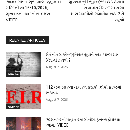
જામનગરના શ્રી બાલા હનુમાન
મુખ્યમંત્રી ભૂપેન્દ્રભાઇ પટેલના
મંદિરની તા.16/10/2025,
નવા મંત્રીમંડળમાં કયા
ગુરુવારની આરતીના દર્શન –
ધારાસભ્યોનો સમાવેશ થયો? તે
VIDEO
જૂઓ
RELATED ARTICLES
મેકેનીકલ એન્જીનિયર યુવાને ક્યા કારણોસર
જિંદગી ટૂંકાવી ?
August 7, 2026
જામનગર
112 જન રક્ષકના ચાલકને ફડાકો ઝીંકી ફરજમાં
રૂકાવટ
August 7, 2026
જામનગર
જામનગરની પત્રકારકોલોનીમાં ટ્રાન્સફોર્મરમાં
આગ… VIDEO