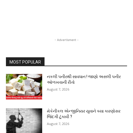
- Advertisment -
MOST POPULAR
નકલી પનીરથી સાવધાન ! જાણો અસલી પનીર
ઓળખવાની રીતો
August 7, 2026
મેકેનીકલ એન્જીનિયર યુવાને ક્યા કારણોસર
જિંદગી ટૂંકાવી ?
August 7, 2026