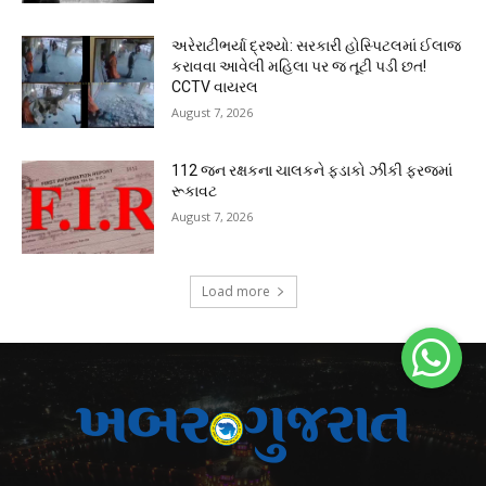
અરેરાટીભર્યા દ્રશ્યો: સરકારી હોસ્પિટલમાં ઈલાજ
કરાવવા આવેલી મહિલા પર જ તૂટી પડી છત!
CCTV વાયરલ
August 7, 2026
112 જન રક્ષકના ચાલકને ફડાકો ઝીંકી ફરજમાં
રૂકાવટ
August 7, 2026
Load more