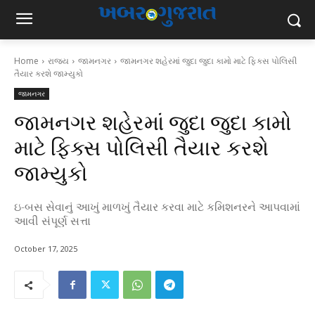
Home
રાજ્ય
જામનગર
જામનગર શહેરમાં જુદા જુદા કામો માટે ફિક્સ પોલિસી
તૈયાર કરશે જામ્યુકો
જામનગર
જામનગર શહેરમાં જુદા જુદા કામો
માટે ફિક્સ પોલિસી તૈયાર કરશે
જામ્યુકો
ઇ-બસ સેવાનું આખું માળખું તૈયાર કરવા માટે કમિશનરને આપવામાં
આવી સંપૂર્ણ સત્તા
October 17, 2025