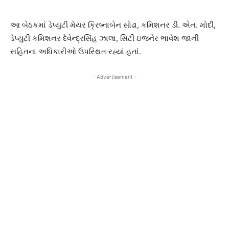
આ બેઠકમાં ડેપ્યુટી મેયર ક્રિષ્નાબેન સોઢા, કમિશનર ડી. એન. મોદી,
ડેપ્યુટી કમિશનર દેવેન્દ્રસિંહ ઝાલા, સિટી ઇજનેર ભાવેશ જાની
સહિતના અધિકારીઓ ઉપસ્થિત રહ્યાં હતાં.
- Advertisement -