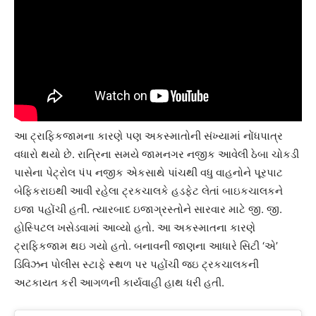
આ ટ્રાફિકજામના કારણે પણ અકસ્માતોની સંખ્યામાં નોંધપાત્ર
વધારો થયો છે. રાત્રિના સમયે જામનગર નજીક આવેલી ઠેબા ચોકડી
પાસેના પેટ્રોલ પંપ નજીક એકસાથે પાંચથી વધુ વાહનોને પૂરપાટ
બેફિકરાઇથી આવી રહેલા ટ્રકચાલકે હડફેટ લેતાં બાઇકચાલકને
ઇજા પહોંચી હતી. ત્યારબાદ ઇજાગ્રસ્તોને સારવાર માટે જી. જી.
હોસ્પિટલ ખસેડવામાં આવ્યો હતો. આ અકસ્માતના કારણે
ટ્રાફિકજામ થઇ ગયો હતો. બનાવની જાણના આધારે સિટી ‘એ’
ડિવિઝન પોલીસ સ્ટાફે સ્થળ પર પહોંચી જઇ ટ્રકચાલકની
અટકાયત કરી આગળની કાર્યવાહી હાથ ધરી હતી.