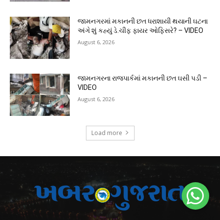
જામનગરમાં મકાનની છત ધરાશાયી થયાની ઘટના
અંગે શું કહ્યું ડે.ચીફ ફાયર ઓફિસરે? – VIDEO
August 6, 2026
જામનગરના રાજપાર્કમાં મકાનની છત ઘસી પડી –
VIDEO
August 6, 2026
Load more