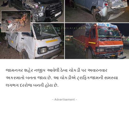
જામનગર શહેર નજીક આવેલી ઠેબા ચોકડી પર અવારનવાર
અકસ્માતો બનતા જાય છે. આ ચોકડીએ ટ્રાફિકજામની સમસ્યા
લગભગ દરરોજ બનતી હોય છે.
- Advertisement -