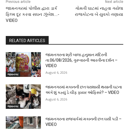
Previous article
Next article
જામનગરમાં પોલીસ દ્વારા ડાર્ક
ગોમતી ઘાટમાં નાહવા ગયેલા
ફિલ્મ દૂર કરવા સઘન ઝૂંબેશ….-
રાજકોટના બે યુવકો તણાયા
VIDEO
RELATED ARTICLES
જામનગરના શ્રી બાલા હનુમાન મંદિરની
તા.06/08/2026, ગુરૂવારની આરતીના દર્શન –
VIDEO
August 6, 2026
જામનગર
જામનગરમાં મકાનની છત ધરાશાયી થયાની ઘટના
અંગે શું કહ્યું ડે.ચીફ ફાયર ઓફિસરે? – VIDEO
August 6, 2026
જામનગર
જામનગરના રાજપાર્કમાં મકાનની છત ઘસી પડી –
VIDEO