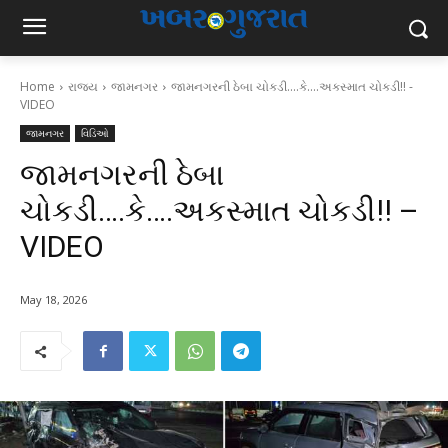
Home
રાજ્ય
જામનગર
જામનગરની ઠેબા ચોકડી....કે....અકસ્માત ચોકડી!! -
VIDEO
જામનગર
વિડિઓ
જામનગરની ઠેબા
ચોકડી….કે….અકસ્માત ચોકડી!! –
VIDEO
May 18, 2026