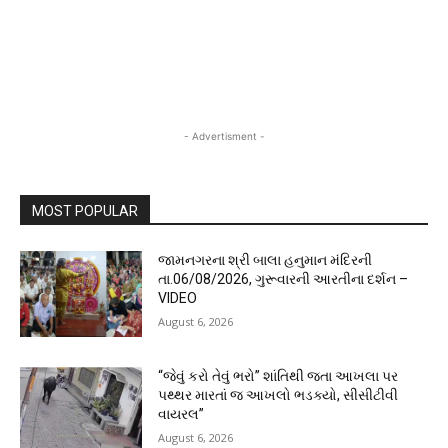
- Advertisment -
MOST POPULAR
જામનગરના શ્રી બાલા હનુમાન મંદિરની
તા.06/08/2026, ગુરૂવારની આરતીના દર્શન –
VIDEO
August 6, 2026
“જેવું કરો તેવું ભરો” શાંતિથી જતા આખલા પર
પથ્થર મારતાં જ આખલો ભડક્યો, સીસીટીવી
વાયરલ”
August 6, 2026