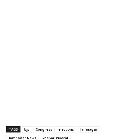
TAGS
bjp
Congress
elections
Jamnagar
Jamnagar News
khabar gujarat