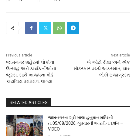
Previous article
Next article
જામનગર શહેરમાં લોકોના
બે ઓટો રીક્ષા અને એક
ઉત્સાહ અને કાર્યકર્તાઓના
મોટરકાર વચ્ચે અકસ્માત, ચાર
જુસ્સા સાથે ભાજપના વોર્ડ
લોકો ઇજાગ્રસ્ત
કાર્યાલય ધમધમવા લાગ્યા
RELATED ARTICLES
જામનગરના શ્રી બાલા હનુમાન મંદિરની
તા.05/08/2026, બુધવારની આરતીના દર્શન –
VIDEO