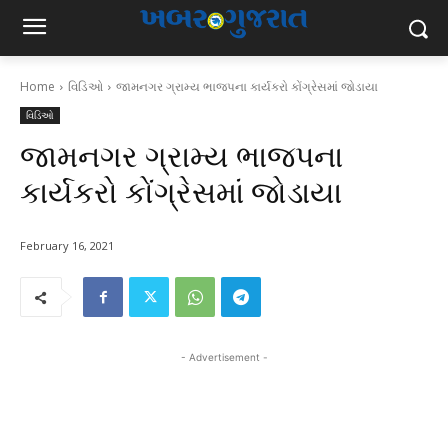
Home
વિડિઓ
જામનગર ગ્રામ્ય ભાજપના કાર્યકરો કોંગ્રેસમાં જોડાયા
વિડિઓ
જામનગર ગ્રામ્ય ભાજપના
કાર્યકરો કોંગ્રેસમાં જોડાયા
February 16, 2021
- Advertisement -