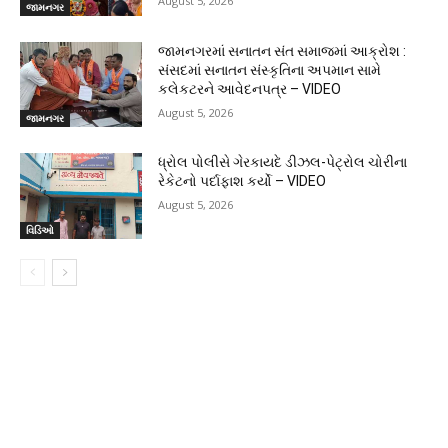
August 5, 2026
જામનગર
જામનગરમાં સનાતન સંત સમાજમાં આક્રોશ :
સંસદમાં સનાતન સંસ્કૃતિના અપમાન સામે
કલેકટરને આવેદનપત્ર – VIDEO
August 5, 2026
જામનગર
ધ્રોલ પોલીસે ગેરકાયદે ડીઝલ-પેટ્રોલ ચોરીના
રેકેટનો પર્દાફાશ કર્યો – VIDEO
August 5, 2026
વિડિઓ