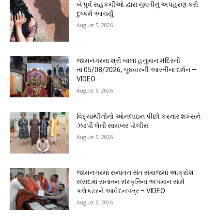
બે પુર્વ સહકર્મીઓ દ્વારા યુવતીનું અપહરણ કરી
દુષ્કર્મ આચર્યું
August 5, 2026
જામનગરના શ્રી બાલા હનુમાન મંદિરની
તા.05/08/2026, બુધવારની આરતીના દર્શન –
VIDEO
August 5, 2026
વિદ્યાર્થીનીનો ઓનલાઇન પીછો કરનાર શખ્સને
ઝડપી લેતી સાયબર પોલીસ
August 5, 2026
જામનગરમાં સનાતન સંત સમાજમાં આક્રોશ :
સંસદમાં સનાતન સંસ્કૃતિના અપમાન સામે
કલેકટરને આવેદનપત્ર – VIDEO
August 5, 2026