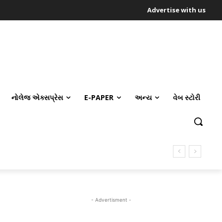
Advertise with us
નોલેજ એક્સપ્રેસ
E-PAPER
અન્ય
વેબ સ્ટોરી
- Advertisment -