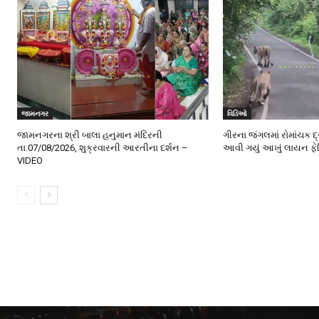
જામનગર
વિડિઓ
જામનગરના શ્રી બાલા હનુમાન મંદિરની
ગીરના જંગલમાં રોમાંચક દ
તા.07/08/2026, શુક્રવારની આરતીના દર્શન –
આવી ગયું આખું લાયન ફે
VIDEO