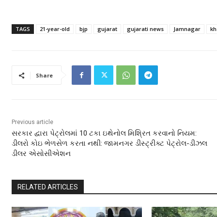
TAGS
21-year-old
bjp
gujarat
gujarati news
Jamnagar
kh
Share
Previous article
સરકાર દ્વારા પેટ્રોલમાં 10 ટકા ઇથેનોલ મિશ્રિત કરવાનો નિયમ:
ડીલરો કોઇ ભેળસેળ કરતા નથી: જામનગર ડીસ્ટ્રીક્ટ પેટ્રોલ-ડીઝલ
ડીલર એસોસીએશન
RELATED ARTICLES