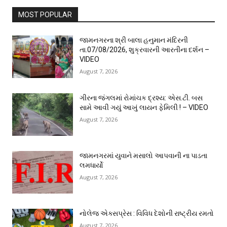
MOST POPULAR
જામનગરના શ્રી બાલા હનુમાન મંદિરની
તા.07/08/2026, શુક્રવારની આરતીના દર્શન –
VIDEO
August 7, 2026
ગીરના જંગલમાં રોમાંચક દ્રશ્ય: એસ.ટી. બસ
સામે આવી ગયું આખું લાયન ફેમિલી ! – VIDEO
August 7, 2026
જામનગરમાં યુવાને મસાલો આપવાની ના પાડતા
લમધાર્યો
August 7, 2026
નોલેજ એક્સપ્રેસ : વિવિધ દેશોની રાષ્ટ્રીય રમતો
August 7, 2026