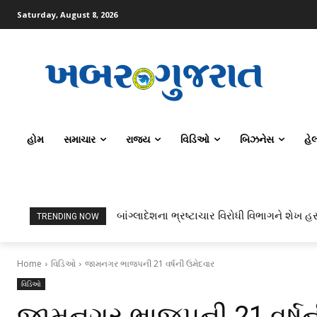
Saturday, August 8, 2026
હોમ
સમાચાર
રાજ્ય
વિડિઓ
બિઝનેસ
હે
બાંગ્લાદેશના ભ્રષ્ટાચાર વિરોધી વિભાગને શેખ હસ
TRENDING NOW
Home
વિડિઓ
જામનગર ભાજપની 21 વર્ષની ઉમેદવાર
વિડિઓ
જામનગર ભાજપની 21 વર્ષન