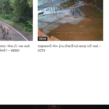
વિડિઓ
્રશ્ય: એસ.ટી. બસ સામે
રાણાવાવની એક ફેકટરીમાં દિપડો મારણ કરી ગયો –
મિલી ! – VIDEO
CCTV