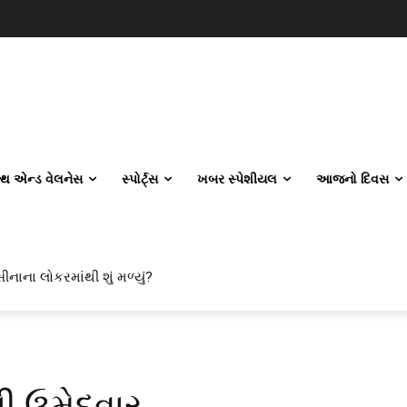
લ્થ એન્ડ વેલનેસ
સ્પોર્ટ્સ
ખબર સ્પેશીયલ
આજનો દિવસ
ીનાના લોકરમાંથી શું મળ્યું?
ી ઉમેદવાર