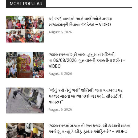
MOST POPULAR
ઘરે જઈ બાળકો અને વાલીઓને મળ્યા
રાજ્યમંત્રી રિવાબા જાડેજા – VIDEO
August 6, 2026
જામનગરના શ્રી બાલા હનુમાન મંદિરની
તા.06/08/2026, ગુરૂવારની આરતીના દર્શન –
VIDEO
August 6, 2026
“જેવું કરો તેવું ભરો” શાંતિથી જતા આખલા પર
પથ્થર મારતાં જ આખલો ભડક્યો, સીસીટીવી
વાયરલ”
August 6, 2026
જામનગરમાં મકાનની છત ધરાશાયી થયાની ઘટના
અંગે શું કહ્યું ડે.ચીફ ફાયર ઓફિસરે? – VIDEO