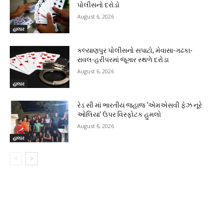
પોલીસનો દરોડો
August 6, 2026
હાલાર
કલ્યાણપુર પોલીસનો સપાટો, મેવાસા-ગઢકા-
રાવલ-હરીપરમાં જૂગાર સ્થળે દરોડા
August 6, 2026
હાલાર
રેડ સી માં ભારતીય જહાજ ‘એમએસવી ફેઝ નૂરે
ઓલિયા’ ઉપર વિસ્ફોટક હુમલો
August 6, 2026
હાલાર