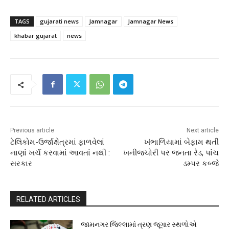
TAGS
gujarati news
Jamnagar
Jamnagar News
khabar gujarat
news
Previous article
Next article
ટેલિકોમ-ઉર્જાક્ષેત્રમાં ફાળવેલાં
ખંભાળિયામાં બેફામ થતી
નાણાં ખર્ચ કરવામાં આવતાં નથી :
ખનીજચોરી પર જનતા રેડ, પાંચ
સરકાર
ડમ્પર કબ્જે
RELATED ARTICLES
જામનગર જિલ્લામાં ત્રણ જૂગાર સ્થળોએ