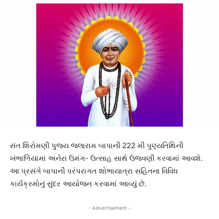
સંત શિરોમણી પુજ્ય જલારામ બાપાની 222 મી પુણ્યતિથિની
ખંભાળિયામાં અનેરા ઉમંગ- ઉત્સાહ સાથે ઉજવણી કરવામાં આવશે.
આ પ્રસંગે બાપાની પરંપરાગત શોભાયાત્રા સહિતના વિવિધ
કાર્યક્રમોનું સુંદર આયોજન કરવામાં આવ્યું છે.
- Advertisement -