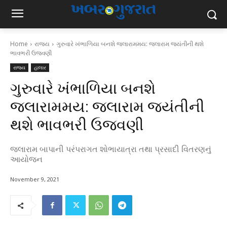
Home
રાજ્ય
ગુરુવારે ખંભાળિયા બનશે જલારામમય: જલારામ જયંતીની થશે
ભાવભરી ઉજવણી
રાજ્ય
હાલાર
ગુરુવારે ખંભાળિયા બનશે
જલારામમય: જલારામ જયંતીની
થશે ભાવભરી ઉજવણી
જલારામ બાપાની પરંપરાગત શોભાયાત્રા તથા પ્રસાદી વિતરણનું
આયોજન
November 9, 2021