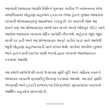
આગામી જલારામ જયંતિ નિમિત્તે ગુરૂવાર તારીખ 11 નવેમ્બરના રોજ
ખંભાળિયામાં લોહાણા મહાજન ટ્રસ્ટના નેજા હેઠળ પુજ્ય જલારામ
બાપાની શોભાયાત્રાનું આયોજન કરાયુ છે. દર વખતની જેમ આ
વખતે પણ આ શોભાયાત્રા સાંજે ચાર વાગ્યે અત્રે જોધપુર ગેઈટ ખાતે
આવેલા જલારામ બાપાના મંદિર ખાતેથી નીકળશે. શહેરના જુદા જુદા
માર્ગો પર ફરી અને આ શોભાયાત્રા અત્રે ગાડીત પાડા ખાતે આવેલી
જૂની લોહાણા મહાજનવાડી ખાતે સંપન્ન થશે. માર્ગમાં અબીલ-ગુલાલ
અને ફટાકડાની રમઝટ સાથે ભક્તો દ્વારા બાપાનો જયજયકાર
કરવામાં આવશે.
આ સ્થળે સાંજે 6 થી રાત્રે 9 વાગ્યા સુધી બુંદી અને ગાંઠિયા સ્વરૂપે
જલારામ બાપાની પ્રસાદીનું વિતરણ કરવામાં આવશે. આ માટે જ્ઞાતિ
અગ્રણી અને ટ્રસ્ટી રાજકોટના દેવેન્દ્રભાઈ વૃંદાવનદાસ બરછાનો
આર્થિક સહયોગ સાંપળ્યો છે.
- Advertisement -