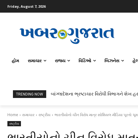
Friday, August 7, 2026
હોમ
સમાચાર
રાજ્ય
વિડિઓ
બિઝનેસ
હે
બાંગ્લાદેશના ભ્રષ્ટાચાર વિરોધી વિભાગને શેખ હસ
TRENDING NOW
Home
સમાચાર
રાષ્ટ્રીય
ભારતીયોનો ચીન વિરોધ માત્ર સોશિયલ મીડિયા પૂરતો: ધૂ
રાષ્ટ્રીય
ભારતીયોનો ચીન વિરોધ માત્