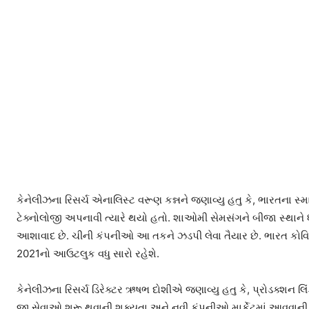
કેનેલીઝના રિસર્ચ એનાલિસ્ટ વરૂણ કન્નને જણાવ્યુ હતુ કે, ભારતના સ્માર્
ટેક્નોલોજી અપનાવી ત્યારે થયો હતો. શાઓમી સેમસંગને બીજા સ્થાને ધકે
આશાવાદ છે. ચીની કંપનીઓ આ તકને ઝડપી લેવા તૈયાર છે. ભારત કોવિડ-
2021નો આઉટલુક વધુ સારો રહેશે.
કેનેલીઝના રિસર્ચ ડિરેક્ટર ઋષભ દોશીએ જણાવ્યુ હતુ કે, પ્રોડક્શન 
જી સેવાઓ શરૂ થવાની શક્યતા અને નવી કંપનીઓ માર્કેટમાં આવવાની