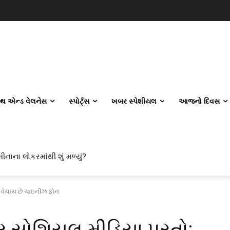
લ્થ એન્ડ વેલનેસ
સ્પોર્ટ્સ
ખબર સ્પેશીયલ
આજનો દિવસ
ીનાના લોકરમાંથી શું મળ્યું?
મ વેચાય છે ચાઇનીઝ ફોન
ર સોશિયલ મીડિયા પૂરતો: