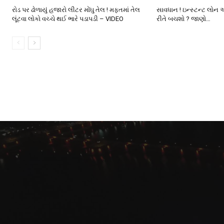
રોડ પર ઢોળાયું હજારો લીટર મોંઘુ તેલ ! મફતમાં તેલ
સાવધાન ! ઇન્સ્ટન્ટ લોન 
લૂંટવા લોકો વચ્ચે થઈ ભારે પડાપડી – VIDEO
રીતે બચશો ? જાણો…