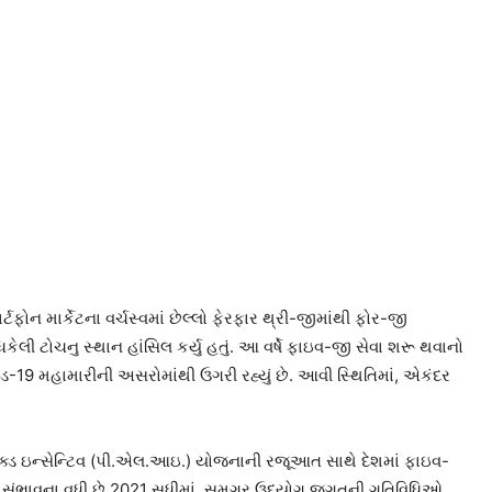
ટફોન માર્કેટના વર્ચસ્વમાં છેલ્લો ફેરફાર થ્રી-જીમાંથી ફોર-જી
લી ટોચનુ સ્થાન હાંસિલ કર્યુ હતું. આ વર્ષે ફાઇવ-જી સેવા શરૂ થવાનો
19 મહામારીની અસરોમાંથી ઉગરી રહ્યું છે. આવી સ્થિતિમાં, એકંદર
લિંક્ડ ઇન્સેન્ટિવ (પી.એલ.આઇ.) યોજનાની રજૂઆત સાથે દેશમાં ફાઇવ-
 સંભાવના વધી છે 2021 સુધીમાં, સમગ્ર ઉદ્યોગ જગતની ગતિવિધિઓ