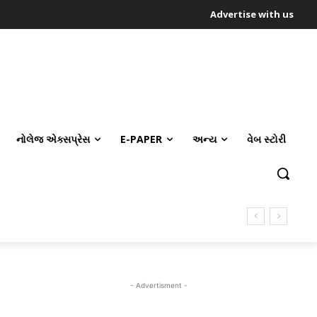
Advertise with us
નોલેજ એક્સપ્રેસ
E-PAPER
અન્ય
વેબ સ્ટોરી
- Advertisment -