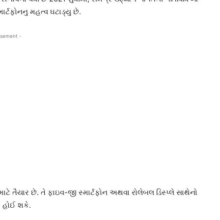
્ટફોનનુ મહત્વ ઘટાડ્યુ છે.
isement -
ટે તૈયાર છે. તે ફાઇવ-જી સ્માર્ટફોન અથવા રોલેબલ ડિસ્પ્લે સાથેનો
ક હોઈ શકે.