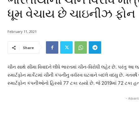
ધૂમ વેચાય છે ચાઇનીઝ ફોન
February 11, 2021
Share
ચીન સાથે સીમા વિવાદને લીધે ભારતમાં ચીન-વિરોધી લહેર છે. પરંતુ આ 
સ્માર્ટફોન માર્કેટમાં ચીની કંપનીનુ વર્ચસ્વ ઘટવાને બદલે વધ્યુ છે. ગતવ
સ્માર્ટફોન કંપનીઓનો હિસ્સો 77 ટકા રહ્યો છે. જે 2019માં 72 ટકા હત
- Advert