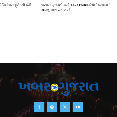
એપ્લિકેશન ફ્રોડથી કેવી
સાયબર ફ્રોડથી બચો: Fake Profile રિપોર્ટ કરવા માટે
આટલું ખાસ યાદ રાખો