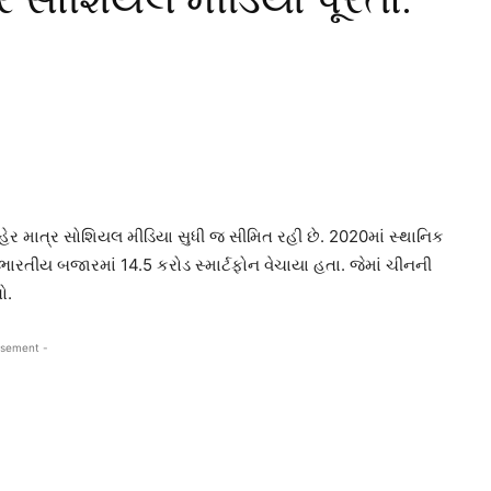
લહેર માત્ર સોશિયલ મીડિયા સુધી જ સીમિત રહી છે. 2020માં સ્થાનિક
ર્ષે ભારતીય બજારમાં 14.5 કરોડ સ્માર્ટફોન વેચાયા હતા. જેમાં ચીનની
ો.
isement -