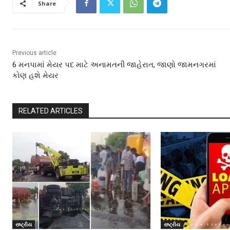
Share
Previous article
6 મનપામાં મેયર પદ માટે અનામતની જાહેરાત, જાણો જામનગરમાં
કોણ હશે મેયર
RELATED ARTICLES
રાષ્ટ્રીય
રાષ્ટ્રીય