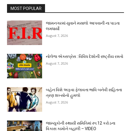
MOST POPULAR
જામનગરમાં યુવાને મસાલો આપવાની ના પાડતા
લમધાર્યો
August 7, 2026
નોલેજ એક્સપ્રેસ : વિવિધ દેશોની રાષ્ટ્રીય રમતો
August 7, 2026
બહેન વિશે અફવા ફેલાવતા ભાવિ બનેવી સહિતના
ત્રણ શખ્સોનો હુમલો
August 7, 2026
જામ્યુકોની સ્થાયી સમિતિમાં રૂા.12 કરોડના
વિકાસ કામોને બહાલી – VIDEO