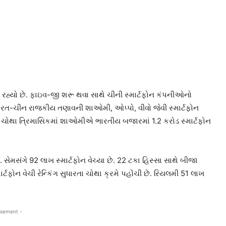
કરી રહ્યો છે. ફાઇવ-જી શરૂ થવા સાથે ચીની સ્માર્ટફોન કંપનીઓનો
ભારત-ચીન રાજકીય તણાવની શાઓમી, ઓપ્પો, વીવો જેવી સ્માર્ટફોન
 ચોથા ત્રિમાસિકમાં શાઓમીએ ભારતીય બજારમાં 1.2 કરોડ સ્માર્ટફોન
 સેમસંગે 92 લાખ સ્માર્ટફોન વેચ્યા છે. 22 ટકા હિસ્સા સાથે બીજા
ાર્ટફોન વેચી રેન્કિંગ સુધારતા ચોથા ક્રમે પહોંચી છે. રિયલમી 51 લાખ
isement -