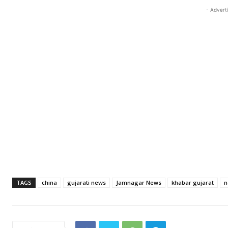
- Advert
TAGS
china
gujarati news
Jamnagar News
khabar gujarat
n