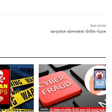
Next article
યાત્રાધામ સોમનાથમાં પોલીસ બેફામ
રાષ્ટ્રીય