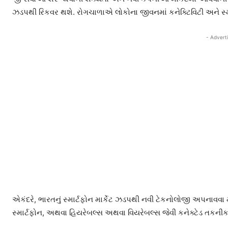
ઝડપથી રિકવર થશે. રોગચાળાએ લોકોના જીવનમાં કનેક્ટિવિટી અને સ્માર
- Advert
એકંદરે, ભારતનું સ્માર્ટફોન માર્કેટ ઝડપથી નવી ટેકનોલોજી અપનાવવા મા
સ્માર્ટફોન, અથવા હિયરેબલ્સ અથવા વિયરેબલ્સ જેવી કનેક્ટેડ તકની