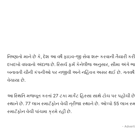
નિષ્ણાતો માને છે કે, દેશ આ વર્ષે ફાઇવ-જી સેવા શરૂ કરવાની તૈયારી 
દબદબો વધવાનો અંદાજ છે. રિસર્ચ ફર્મ કેનેલીજ અનુસાર, સીમા અંગે 
બનાવતી ચીની કંપનીઓ પર નજીવી અને નહિંવત્ત અસર થઈ છે. ગતવર્ષે
વેચાયા છે.
આ સ્થિતિ મજબૂત કરતાં 27 ટકા માર્કેટ હિસ્સા સાથે ટોચ પર પહોંચી છે.
સ્થાને છે. 77 લાખ સ્માર્ટફોન વેચી ત્રીજા સ્થાને છે. ઓપ્પો 55 લાખ સ્મ
સ્માર્ટફોન વેચી પાંચમા ક્રમે રહી છે.
- Advert