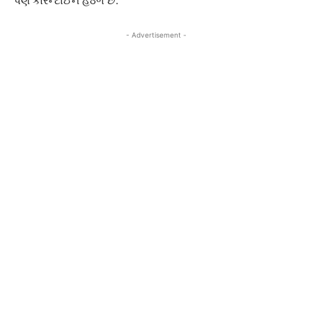
પણ કોરેન્ટાઈન હેઠળ છે.
- Advertisement -