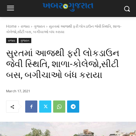
Home
રાજ્ય
ગુજરાત
સુરતમાં આજથી ફરી લોકડાઉન જેવી સ્થિતિ, શાળા-
કોલેજો,સીટી બસ, બગીચાઓ બંધ કરાયા
રાજ્ય
ગુજરાત
સુરતમાં આજથી ફરી લોકડાઉન
જેવી સ્થિતિ, શાળા-કોલેજો,સીટી
બસ, બગીચાઓ બંધ કરાયા
March 17, 2021