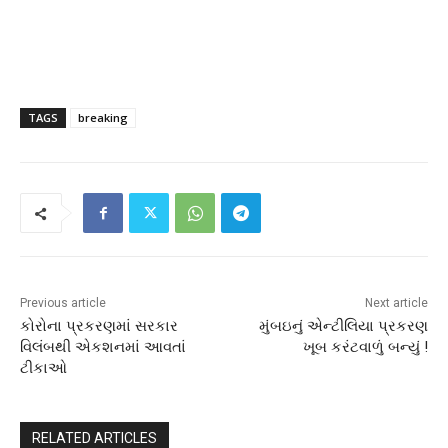
TAGS
breaking
Previous article
Next article
કોરોના પ્રકરણમાં સરકાર
મુંબઇનું એન્ટીલિયા પ્રકરણ
વિલંબથી એકશનમાં આવતાં
ખૂબ કરંટવાળું બન્યું !
ટીકાઓ
RELATED ARTICLES