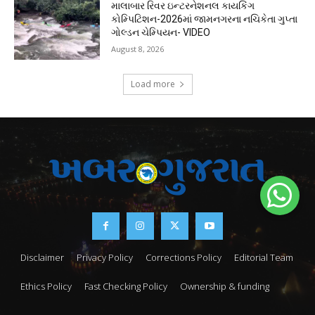
માલાબાર રિવર ઇન્ટરનેશનલ કાયકિંગ
કોમ્પિટિશન-2026માં જામનગરના નચિકેતા ગુપ્તા
ગોલ્ડન ચેમ્પિયન- VIDEO
August 8, 2026
Load more
Disclaimer
Privacy Policy
Corrections Policy
Editorial Team
Ethics Policy
Fast Checking Policy
Ownership & funding