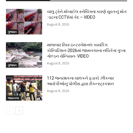
ચાલુ ટ્રેને મોબાઈલ સ્નેચિંગના કારણે યુવકનું મોત
: ઘટના CCTVમાં કેદ – VIDEO
August 8, 2026
ગુજરાત
માલાબાર રિવર ઇન્ટરનેશનલ કાયકિંગ
કોમ્પિટિશન-2026માં જામનગરના નચિકેતા ગુપ્તા
ગોલ્ડન ચેમ્પિયન- VIDEO
August 8, 2026
ગુજરાત
112 જનરક્ષકના ચાલકને ફડાકો ઝીકનાર
આરોપીઓનું પોલીસ દ્વારા રીકન્સ્ટ્રકશન
August 8, 2026
જામનગર