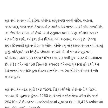
સુરતમાં સતત વધી રહેલા કોરોના સંક્રમણ વચ્ચે રાંદેર, અઠવા,
અડાજણ, પાલ અને ટેક્સટાઈલ માર્કેટ વિસ્તારમાં બસો બંધ કરાઈ છે.
આ ઉપરાંત શાળા-કોલેજો અને ટ્યુશન ક્લાસ પણ ઓનલાઇન જ
ચલાવી શકાશે. ઓફલાઈન શિક્ષણ બંધ કરવામાં આવ્યું છે. છેલ્લા
ઘણા દિવસથી સુરતની શાળાઓમાં કોરોનાનું સંક્રમણ સતત વધી રહ્યું
હતું. પરિણામે આ નિર્ણય લેવામાં આવ્યો છે. મંગળવારે સુરતમાં
કોરોનાના નવા 263 જ્યારે જિલ્લામા 29 મળી કુલ 292 કેસ નોંધાયા
છે. રાંદેર ઝોનમાં 156 વિસ્તારો ક્લસ્ટર ઝોનમાં મુકાયા હોવાથી આ
વિસ્તારમાં આનંદમહલ રોડના ઈસ્કોન પ્લાઝા શોપિંગ સેન્ટરને બંધ
કરાવાયું છે.
સુરતમાં અત્યાર સુધી 178 જેટલા વિદ્યાર્થીઓ કોરોનાની ચપેટમાં
આવ્યા છે. હાલ શહેરમાં 1250 માઈક્રો કન્ટેનમેન્ટ ઝોન છે. અને
29410 ઘરોને ક્લસ્ટર કન્ટેનમેન્ટમાં મુકાયા છે. 1,19,476 વ્યક્તિઓ