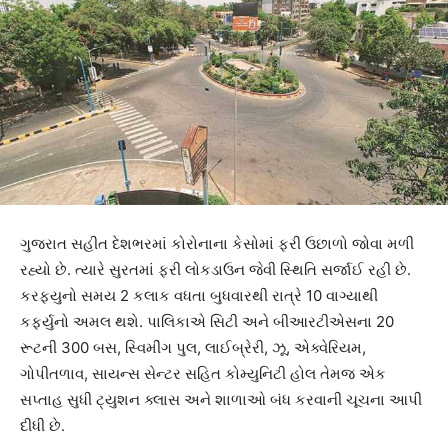
ગુજરાત સહીત દેશભરમાં કોરોનાના કેસોમાં ફરી ઉછાળો જોવા મળી
રહ્યો છે. ત્યારે સુરતમાં ફરી લોકડાઉન જેવી સ્થિતિ સર્જાઈ રહી છે.
કરફયુનો સમય 2 કલાક વધતા બુધવારથી રાત્રે 10 વાગ્યાથી
કર્ફ્યુનો અમલ થશે. પાલિકાએ સિટી અને બીઆરટીએસના 20
રૂટની 300 બસ, સ્વિમીંગ પુલ, લાઈબ્રેરી, ઝૂ, એક્વેરિયમ,
ગોપીત‌ળાવ, સાયન્સ સેન્ટર સહિત કોમ્યુનિટી હોલ તેમજ એક
સપ્તાહ સુધી ટ્યુશન ક્લાસ અને શાળાઓ બંધ કરવાની ચૂચના આપી
દીધી છે.