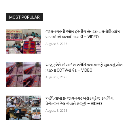
MOST POPULAR
જામનગરની ઓમ ટ્રેનીંગ સેન્ટરના મનોદિવ્યાંગ
બાળકોએ બનાવી રાખડી – VIDEO
August 8, 2026
ચાલુ ટ્રેને મોબાઈલ સ્નેચિંગના કારણે યુવકનું મોત
: ઘટના CCTVમાં કેદ – VIDEO
August 8, 2026
અલિયાબાડા-જામનગર બ્રોડગ્રેજ ડબલિંગ
પેસેન્જર રેલ સેવાને મંજૂરી – VIDEO
August 8, 2026