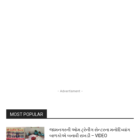
- Advertisment -
MOST POPULAR
જામનગરની ઓમ ટ્રેનીંગ સેન્ટરના મનોદિવ્યાંગ
બાળકોએ બનાવી રાખડી – VIDEO