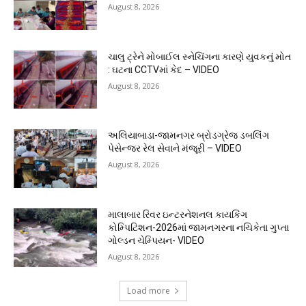
August 8, 2026
ચાલુ ટ્રેને મોબાઈલ સ્નેચિંગના કારણે યુવકનું મોત
: ઘટના CCTVમાં કેદ – VIDEO
August 8, 2026
અલિયાબાડા-જામનગર બ્રોડગ્રેજ ડબલિંગ
પેસેન્જર રેલ સેવાને મંજૂરી – VIDEO
August 8, 2026
માલાબાર રિવર ઇન્ટરનેશનલ કાયકિંગ
કોમ્પિટિશન-2026માં જામનગરના નચિકેતા ગુપ્તા
ગોલ્ડન ચેમ્પિયન- VIDEO
August 8, 2026
Load more