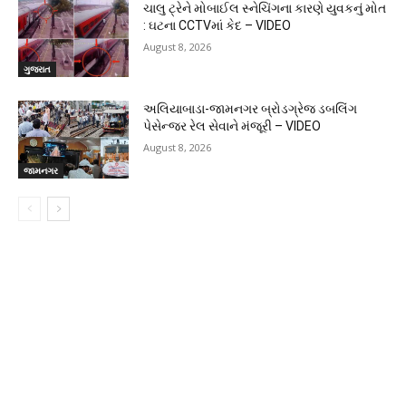
ચાલુ ટ્રેને મોબાઈલ સ્નેચિંગના કારણે યુવકનું મોત
: ઘટના CCTVમાં કેદ – VIDEO
August 8, 2026
ગુજરાત
અલિયાબાડા-જામનગર બ્રોડગ્રેજ ડબલિંગ
પેસેન્જર રેલ સેવાને મંજૂરી – VIDEO
August 8, 2026
જામનગર