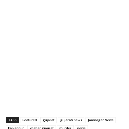
TAGS
Featured
gujarat
gujarati news
Jamnagar News
kalyanpur
khabar guajrat
murder
news