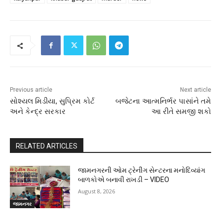
Previous article
Next article
સોશ્યલ મિડીયા, સુપ્રિમ કોર્ટ
બજેટના આત્મનિર્ભર પાસાંને તમે
અને કેન્દ્ર સરકાર
આ રીતે સમજી શકો
RELATED ARTICLES
જામનગરની ઓમ ટ્રેનીંગ સેન્ટરના મનોદિવ્યાંગ
બાળકોએ બનાવી રાખડી – VIDEO
August 8, 2026
જામનગર