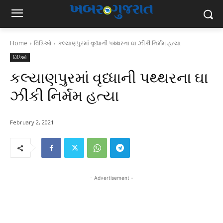
Home
વિડિઓ
કલ્યાણપુરમાં વૃધ્ધાની પથ્થરના ઘા ઝીંકી નિર્મમ હત્યા
વિડિઓ
કલ્યાણપુરમાં વૃધ્ધાની પથ્થરના ઘા
ઝીંકી નિર્મમ હત્યા
February 2, 2021
- Advertisement -