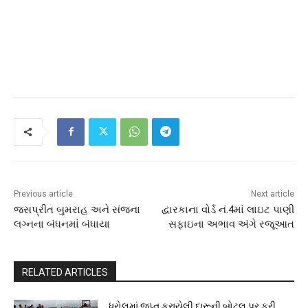
Previous article
Next article
જસપ્રીત બુમરાહ અને સંજના
દ્વારકાના વોર્ડ નં.4માં લાઇટ પાણી
લગ્નના બંધનમાં બંધાયા
સફાઇના અભાવ અંગે રજૂઆત
RELATED ARTICLES
ધ્રોલમાં જપ્ત કરાયેલી દારૂની બોટલ પર ફરી