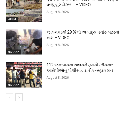
વળ્યું બુલડોઝર…. – VIDEO
August 8, 2026
વિડિઓ
જામનગરમાં 29 કિલો અખાદ્ય પનીર-બટરનો
નાશ – VIDEO
August 8, 2026
જામનગર
112 જનરક્ષકના ચાલકને ફડાકો ઝીકનાર
આરોપીઓનું પોલીસ દ્વારા રીકન્સ્ટ્રકશન
August 8, 2026
જામનગર