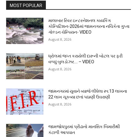
MOST POPULAR
માલાબાર રિવર ઇન્ટરનેશનલ કાયકિંગ
કોમ્પિટિશન-2026માં જામનગરના નચિકેતા ગુપ્તા
ગોલ્ડન ચેમ્પિયન- VIDEO
August 8, 2026
ધ્રોલમાં જપ્ત કરાયેલી દારૂની બોટલ પર ફરી
વળ્યું બુલડોઝર…. – VIDEO
August 8, 2026
જામનગરમાં યુવાને વ્યાજે લીધેલા રૂા.13 લાખના
22 લાખ ચૂકવ્યા છતાં પઠાણી ઉઘરાણી
August 8, 2026
જામજોધપુરમાં પ્રૌઢાનો માનસિક બિમારીથી
કંટાળી આપઘાત