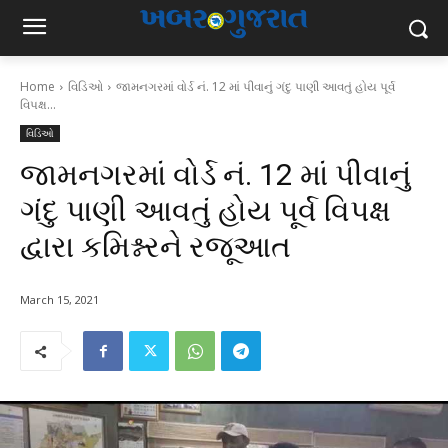
Home
વિડિઓ
જામનગરમાં વોર્ડ નં. 12 માં પીવાનું ગંદુ પાણી આવતું હોય પૂર્વ
વિપક્ષ...
વિડિઓ
જામનગરમાં વોર્ડ નં. 12 માં પીવાનું
ગંદુ પાણી આવતું હોય પૂર્વ વિપક્ષ
દ્વારા કમિશ્નરને રજૂઆત
March 15, 2021