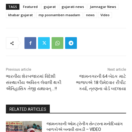
TAGS
Featured
gujarat
gujarati news
Jamnagar News
khabar gujarat
mp poonamben maadam
news
Video
Previous article
Next article
ભારતીય શેરબજારમાં વિદેશી
જામનગરની 64 બેઠક માટે
સંસ્થાકીય અવિરત લેવાલી થકી
ભાજપએ 18 ઉમેદવાર રીપીટ
ઐતિહાસિક તેજી યથાવત્.…!!
કર્યા, ત્રણના વોર્ડ બદલાયા
RELATED ARTICLES
જામનગરની ઓમ ટ્રેનીંગ સેન્ટરના મનોદિવ્યાંગ
બાળકોએ બનાવી રાખડી – VIDEO