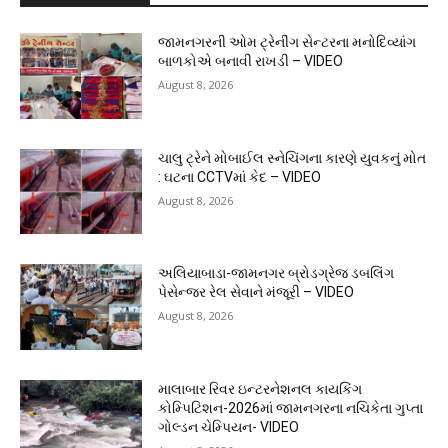
જામનગરની ઓમ ટ્રેનીંગ સેન્ટરના મનોદિવ્યાંગ
બાળકોએ બનાવી રાખડી – VIDEO
August 8, 2026
ચાલુ ટ્રેને મોબાઈલ સ્નેચિંગના કારણે યુવકનું મોત
: ઘટના CCTVમાં કેદ – VIDEO
August 8, 2026
અલિયાબાડા-જામનગર બ્રોડગ્રેજ ડબલિંગ
પેસેન્જર રેલ સેવાને મંજૂરી – VIDEO
August 8, 2026
માલાબાર રિવર ઇન્ટરનેશનલ કાયકિંગ
કોમ્પિટિશન-2026માં જામનગરના નચિકેતા ગુપ્તા
ગોલ્ડન ચેમ્પિયન- VIDEO