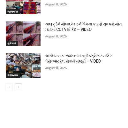
August 8, 2026
જામનગર
ચાલુ ટ્રેને મોબાઈલ સ્નેચિંગના કારણે યુવકનું મોત
: ઘટના CCTVમાં કેદ – VIDEO
August 8, 2026
ગુજરાત
અલિયાબાડા-જામનગર બ્રોડગ્રેજ ડબલિંગ
પેસેન્જર રેલ સેવાને મંજૂરી – VIDEO
August 8, 2026
જામનગર