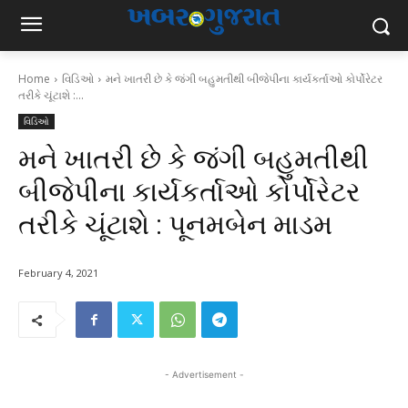
Home
વિડિઓ
મને ખાતરી છે કે જંગી બહુમતીથી બીજેપીના કાર્યકર્તાઓ કોર્પોરેટર
તરીકે ચૂંટાશે :...
વિડિઓ
મને ખાતરી છે કે જંગી બહુમતીથી
બીજેપીના કાર્યકર્તાઓ કોર્પોરેટર
તરીકે ચૂંટાશે : પૂનમબેન માડમ
February 4, 2021
- Advertisement -