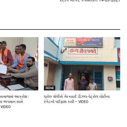
વિડિઓ
સમાજમાં આક્રોશ :
ધ્રોલ પોલીસે ગેરકાયદે ડીઝલ-પેટ્રોલ ચોરીના
િના અપમાન સામે
રેકેટનો પર્દાફાશ કર્યો – VIDEO
 VIDEO