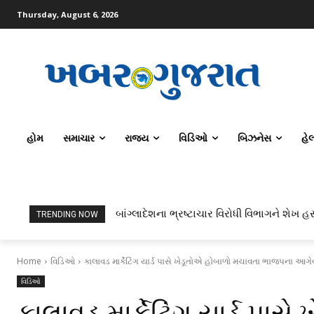
Thursday, August 6, 2026
હોમ
સમાચાર
રાજ્ય
વિડિઓ
બિઝનેસ
હે
બાંગ્લાદેશના ભ્રષ્ટાચાર વિરોધી વિભાગને શેખ હસ
TRENDING NOW
Home
વિડિઓ
કાલાવડ માર્કેટિંગ યાર્ડ પાસે ખેડૂતોએ હોબાળો મચાવતા ભાજપના આગે
વિડિઓ
કાલાવડ માર્કેટિંગ યાર્ડ પા