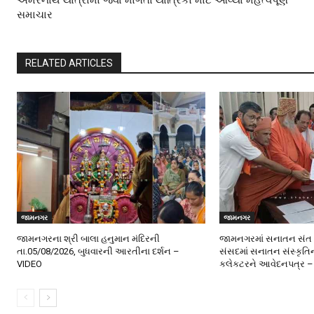
સમાચાર
RELATED ARTICLES
જામનગર
જામનગર
જામનગરના શ્રી બાલા હનુમાન મંદિરની
જામનગરમાં સનાતન સંત 
તા.05/08/2026, બુધવારની આરતીના દર્શન –
સંસદમાં સનાતન સંસ્કૃત
VIDEO
કલેકટરને આવેદનપત્ર –