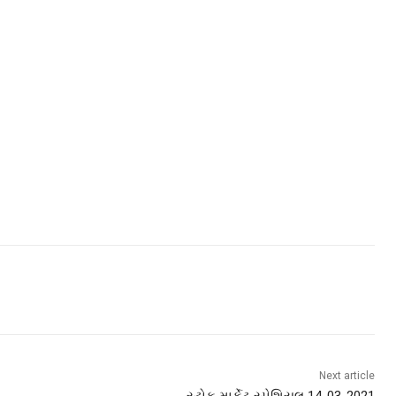
Next article
સ્ટોક માર્કેટ સ્પેશિયલ 14-03-2021