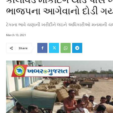
ભાજપના આગેવાનો દોડી ગય
ટેકાના ભાવે ચણાની ખરીદીને લઇને અધિકારીઓ મનમાની ચલા
March 13, 2021
Share