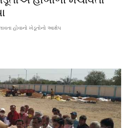
ા
વતા હોવાનો ખેડૂતોનો આક્ષેપ