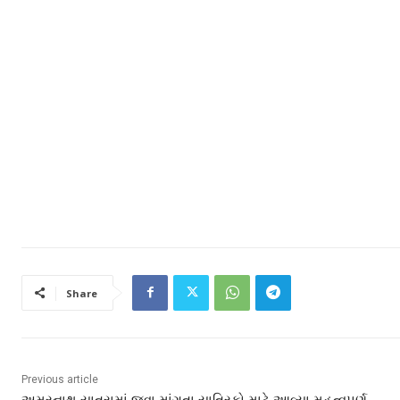
Share
Previous article
અમરનાથ યાત્રામાં જવા માંગતા યાત્રિકો માટે આવ્યા મહત્વપૂર્ણ