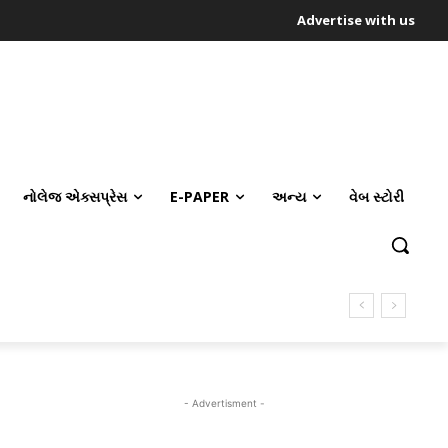
Advertise with us
નોલેજ એક્સપ્રેસ
E-PAPER
અન્ય
વેબ સ્ટોરી
- Advertisment -