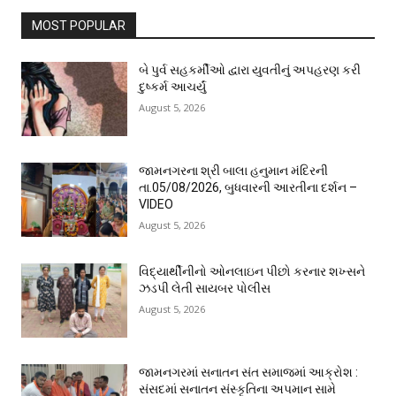
MOST POPULAR
બે પુર્વ સહકર્મીઓ દ્વારા યુવતીનું અપહરણ કરી
દુષ્કર્મ આચર્યું
August 5, 2026
જામનગરના શ્રી બાલા હનુમાન મંદિરની
તા.05/08/2026, બુધવારની આરતીના દર્શન –
VIDEO
August 5, 2026
વિદ્યાર્થીનીનો ઓનલાઇન પીછો કરનાર શખ્સને
ઝડપી લેતી સાયબર પોલીસ
August 5, 2026
જામનગરમાં સનાતન સંત સમાજમાં આક્રોશ :
સંસદમાં સનાતન સંસ્કૃતિના અપમાન સામે