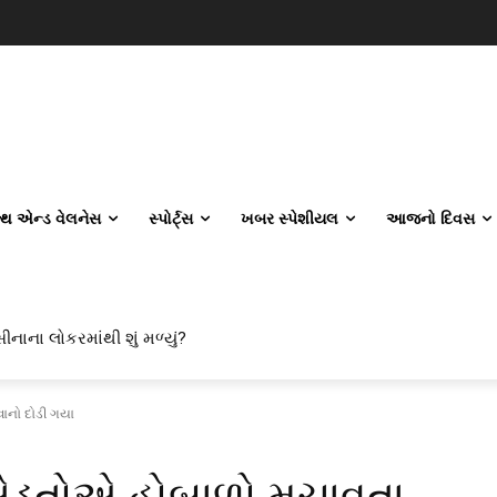
લ્થ એન્ડ વેલનેસ
સ્પોર્ટ્સ
ખબર સ્પેશીયલ
આજનો દિવસ
ીનાના લોકરમાંથી શું મળ્યું?
વાનો દોડી ગયા
સે ખેડૂતોએ હોબાળો મચાવતા