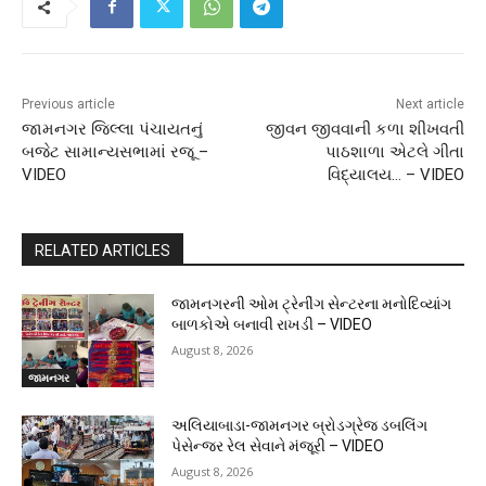
Previous article
Next article
જામનગર જિલ્લા પંચાયતનું
જીવન જીવવાની કળા શીખવતી
બજેટ સામાન્યસભામાં રજૂ –
પાઠશાળા એટલે ગીતા
VIDEO
વિદ્યાલય… – VIDEO
RELATED ARTICLES
જામનગરની ઓમ ટ્રેનીંગ સેન્ટરના મનોદિવ્યાંગ
બાળકોએ બનાવી રાખડી – VIDEO
August 8, 2026
જામનગર
અલિયાબાડા-જામનગર બ્રોડગ્રેજ ડબલિંગ
પેસેન્જર રેલ સેવાને મંજૂરી – VIDEO
August 8, 2026