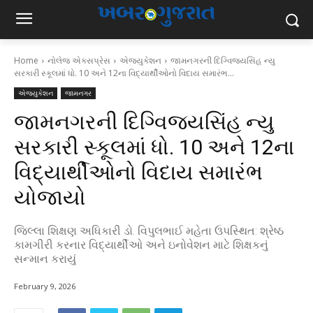
Home
નોલેજ એક્સપ્રેસ
એજ્યુકેશન
જામનગરની દિગ્વિજયસિંહ ન્યુ
સરકારી સ્કૂલમાં ધો. 10 અને 12ના વિદ્યાર્થીઓનો વિદાય સમારંભ...
એજ્યુકેશન
જામનગર
જામનગરની દિગ્વિજયસિંહ ન્યુ
સરકારી સ્કૂલમાં ધો. 10 અને 12ના
વિદ્યાર્થીઓનો વિદાય સમારંભ
યોજાયો
જિલ્લા શિક્ષણ અધિકારી ડો. વિપુલભાઈ મહેતા ઉપસ્થિત: શ્રેષ્ઠ
કામગીરી કરનાર વિદ્યાર્થીઓ અને ઇનોવેશન માટે શિક્ષકનું
સન્માન કરાયું
February 9, 2026