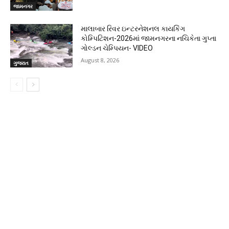
જામનગર
માલાબાર રિવર ઇન્ટરનેશનલ કાયકિંગ
કોમ્પિટિશન-2026માં જામનગરના નચિકેતા ગુપ્તા
ગોલ્ડન ચેમ્પિયન- VIDEO
August 8, 2026
ગુજરાત