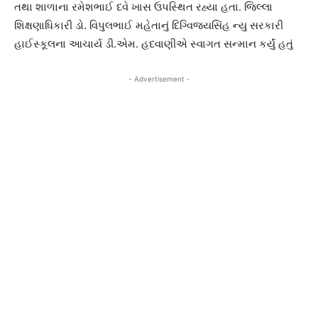
તથા શાળાના રમેશભાઈ દવે ખાસ ઉપસ્થિત રહ્યા હતા. જિલ્લા
શિક્ષણાધિકારી ડો. વિપુલભાઈ મહેતાનું દિગ્વિજયસિંહ ન્યુ સરકારી
હાઈસ્કૂલના આચાર્ય ડી.એમ. હદવાણીએ સ્વાગત સન્માન કર્યું હતું
- Advertisement -