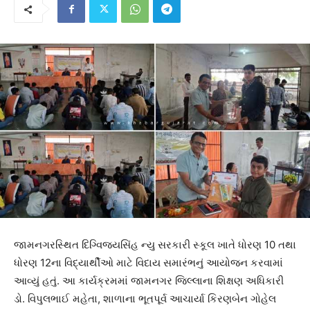
જામનગરસ્થિત દિગ્વિજયસિંહ ન્યુ સરકારી સ્કૂલ ખાતે ધોરણ 10 તથા
ધોરણ 12ના વિદ્યાર્થીઓ માટે વિદાય સમારંભનું આયોજન કરવામાં
આવ્યું હતું. આ કાર્યક્રમમાં જામનગર જિલ્લાના શિક્ષણ અધિકારી
ડો. વિપુલભાઈ મહેતા, શાળાના ભૂતપૂર્વ આચાર્યા કિરણબેન ગોહેલ