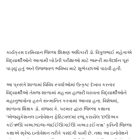
કાર્યક્રમ દરમિયાન જિલ્લા શિક્ષણ અધિકારી ડો. વિપુલભાઈ મહેતાએ
વિદ્યાર્થીઓને આગામી બોર્ડની પરીક્ષાઓ માટે જરૂરી માર્ગદર્શન પૂરું
પાડ્યું હતું અને ઉજ્જવળ ભવિષ્ય માટે શુભેચ્છાઓ પાઠવી હતી.
આ પ્રસંગે શાળામાં વિવિધ સ્પર્ધાઓમાં ઉત્કૃષ્ટ દેખાવ કરનાર
વિદ્યાર્થીઓ તેમજ શાળામાં મહત્તમ હાજરી ધરાવતા વિદ્યાર્થીઓને
મહાનુભાવોના હસ્તે સન્માનિત કરવામાં આવ્યા હતા. વિશેષમાં,
શાળાના શિક્ષક ડો. સંજય કે. પરમાર દ્વારા જિલ્લા કક્ષાના
‘એજ્યુકેશનલ ઇનોવેશન ફેસ્ટિવલ’માં રજૂ કરાયેલ ’છઊઅક
કઈંઋઊ ખઅઝઇંજ-જઈઈંઊગઈઊ ખઅઙઙઈંગૠ’ કૃતિની જિલ્લા
કક્ષાએ શ્રેષ્ઠ ઇનોવેશન તરીકે પસંદગી પામી છે. તથા આ ઇનોવેશને