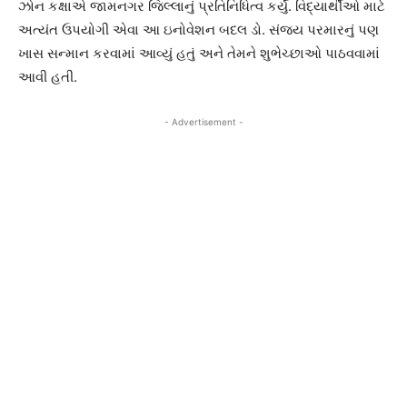
ઝોન કક્ષાએ જામનગર જિલ્લાનું પ્રતિનિધિત્વ કર્યું. વિદ્યાર્થીઓ માટે
અત્યંત ઉપયોગી એવા આ ઇનોવેશન બદલ ડો. સંજય પરમારનું પણ
ખાસ સન્માન કરવામાં આવ્યું હતું અને તેમને શુભેચ્છાઓ પાઠવવામાં
આવી હતી.
- Advertisement -