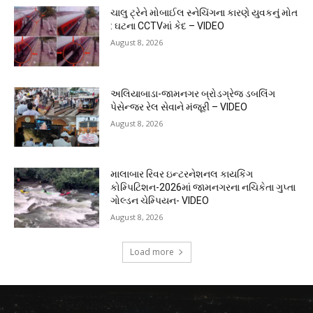
ચાલુ ટ્રેને મોબાઈલ સ્નેચિંગના કારણે યુવકનું મોત
: ઘટના CCTVમાં કેદ – VIDEO
August 8, 2026
અલિયાબાડા-જામનગર બ્રોડગ્રેજ ડબલિંગ
પેસેન્જર રેલ સેવાને મંજૂરી – VIDEO
August 8, 2026
માલાબાર રિવર ઇન્ટરનેશનલ કાયકિંગ
કોમ્પિટિશન-2026માં જામનગરના નચિકેતા ગુપ્તા
ગોલ્ડન ચેમ્પિયન- VIDEO
August 8, 2026
Load more