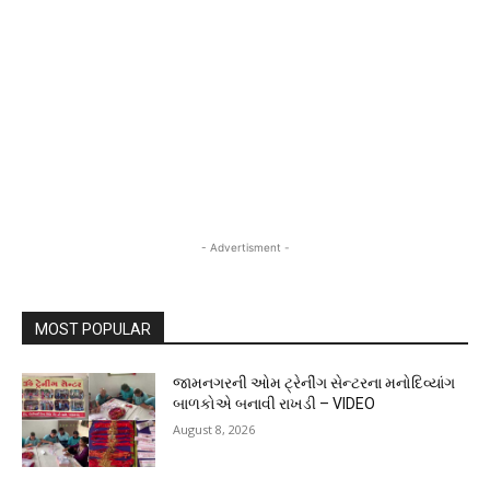
- Advertisment -
MOST POPULAR
જામનગરની ઓમ ટ્રેનીંગ સેન્ટરના મનોદિવ્યાંગ
બાળકોએ બનાવી રાખડી – VIDEO
August 8, 2026