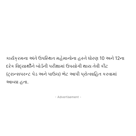
કાર્યક્રમના અંતે ઉપસ્થિત મહેમાનોના હસ્તે ધોરણ 10 અને 12ના
દરેક વિદ્યાર્થીને બોર્ડની પરીક્ષામાં ઉપયોગી થાય તેવી કીટ
(ટ્રાન્સપરન્ટ પેડ અને પાઉચ) ભેટ આપી પ્રોત્સાહિત કરવામાં
આવ્યા હતા.
- Advertisement -