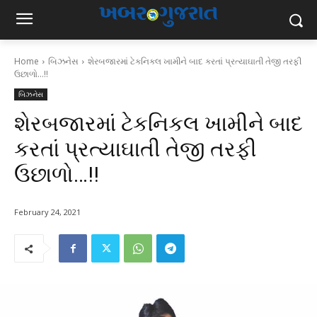
Home
બિઝનેસ
શેરબજારમાં ટેકનિકલ ખામીને બાદ કરતાં પ્રત્યાઘાતી તેજી તરફી
ઉછાળો...!!
બિઝનેસ
શેરબજારમાં ટેકનિકલ ખામીને બાદ
કરતાં પ્રત્યાઘાતી તેજી તરફી
ઉછાળો…!!
February 24, 2021