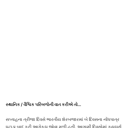
સ્થાનિક
/
વૈશ્વિક પરિબળોની વાત કરીએ તો
…
સપ્તાહના ત્રીજા દિવસે ભારતીય શેરબજારમાં બે દિવસના નોંધપાત્ર
ઘટાડા બાદ ફરી આગેકૂચ જોવા મળી હતી. આગામી દિવસોમાં ફયુચર્સ