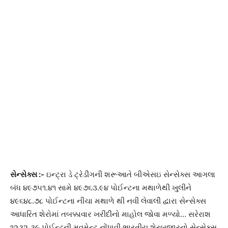
સેન્સેક્સ
:-
ઇન્ટ્રા ડે ટ્રેડીંગની શરૂઆતે બીએસઇ સેન્સેક્સ આગલા
બંધ ૪૯૭૫૧.૪૧ સામે ૪૯૭૬૩.૯૪ પોઈન્ટના મથાળેથી ખુલીને
૪૯૬૪૮.૭૮ પોઈન્ટના નીચા મથાળે થી નવી લેવાલી દ્વારા સેન્સેક્સ
આધારિત શેરોમાં તબક્કાવાર ખરીદીનો માહોલ જોવા મળ્યો… સરેરાશ
૧૨૩૨.૩૯ પોઈન્ટની મુવમેન્ટ નોંધાવી ભારતીય શેરબજારનો સેન્સેક્સ