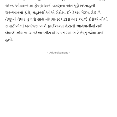
એન્ડ ઓપ્શન્સમાં ફેબ્રુઆરી વલણના અંત પૂર્વે સપ્તાહની
શરૂઆતમાં ફંડો, મહારથીઓએ શેરોમાં ઈન્ડેક્સ બેઝડ ઉછાળે
તેજીનો વેપાર હળવો સાથે નોંધપાત્ર ઘટાડા બાદ આજે ફંડોએ નીચી
સપાટીએથી બેન્કેક્સ અને ફાઈનાન્સ શેરોની આગેવાનીમાં નવી
લેવાલી નોંધાતા આજે ભારતીય શેરબજારમાં ભારે તેજી જોવા મળી
હતી.
- Advertisement -