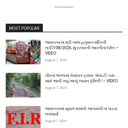
- Advertisment -
MOST POPULAR
જામનગરના શ્રી બાલા હનુમાન મંદિરની
તા.07/08/2026, શુક્રવારની આરતીના દર્શન –
VIDEO
August 7, 2026
ગીરના જંગલમાં રોમાંચક દ્રશ્ય: એસ.ટી. બસ
સામે આવી ગયું આખું લાયન ફેમિલી ! – VIDEO
August 7, 2026
જામનગરમાં યુવાને મસાલો આપવાની ના પાડતા
લમધાર્યો
August 7, 2026