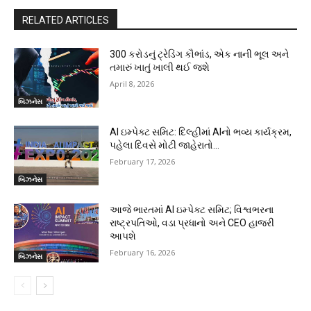
RELATED ARTICLES
300 કરોડનું ટ્રેડિંગ કૌભાંડ, એક નાની ભૂલ અને
તમારું ખાતું ખાલી થઈ જશે
April 8, 2026
બિઝનેસ
AI ઇમ્પેક્ટ સમિટ: દિલ્હીમાં AIનો ભવ્ય કાર્યક્રમ,
પહેલા દિવસે મોટી જાહેરાતો…
February 17, 2026
બિઝનેસ
આજે ભારતમાં AI ઇમ્પેક્ટ સમિટ; વિશ્વભરના
રાષ્ટ્રપતિઓ, વડા પ્રધાનો અને CEO હાજરી
આપશે
February 16, 2026
બિઝનેસ