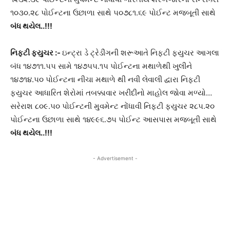
૧૦૩૦.૨૮ પોઈન્ટના ઉછાળા સાથે ૫૦૭૮૧.૬૯ પોઈન્ટ મજબૂતી સાથે
બંધ થયેલ
..!!!
નિફ્ટી ફ્યુચર
:-
ઇન્ટ્રા ડે ટ્રેડીંગની શરૂઆતે નિફ્ટી ફ્યુચર આગલા
બંધ ૧૪૭૧૧.૫૫ સામે ૧૪૭૫૫.૧૫ પોઈન્ટના મથાળેથી ખુલીને
૧૪૭૧૪.૫૦ પોઈન્ટના નીચા મથાળે થી નવી લેવાલી દ્વારા નિફ્ટી
ફ્યુચર આધારિત શેરોમાં તબક્કાવાર ખરીદીનો માહોલ જોવા મળ્યો…
સરેરાશ ૮૦૯.૫૦ પોઈન્ટની મુવમેન્ટ નોંધાવી નિફ્ટી ફ્યુચર ૨૮૫.૨૦
પોઈન્ટના ઉછાળા સાથે ૧૪૯૯૬.૭૫ પોઈન્ટ આસપાસ મજબૂતી સાથે
બંધ થયેલ
..!!!
- Advertisement -