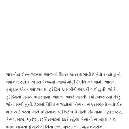
ભારતીય શેરબજારમાં આજનો દિવસ શ્વાસ થંભાવી દે તેવો રહ્યો હતો.
નેશનલ સ્ટોક એક્સચેન્જમાં આજે મોટી ટેકનિકલ ખામી આવતા
ફ્યૂચર એન્ડ ઓપ્શનમાં ટ્રેડિંગ કામગીરી અટકી ગઈ હતી, જોકે
ટ્રેડિંગનો સમય વધારવામાં આવતા આજે ભારતીય શેરબજારમાં તેજી
જોવા મળી હતી. દેશમાં વિવિધ રાજયોમાં કોરોના સંક્રમણનો નવો દોર
શરૂ થઈ જતાં અને કોરોનાના પોઝિટીવ કેસોની સંખ્યામાં મહારાષ્ટ્ર,
કેરળ, મધ્ય પ્રદેશ, છત્તિસગઢમાં થઈ રહેલા કેસોની સંખ્યામાં પણ
વધવા લાગતાં ફેલાયેલી ચિંતા છતાં ગુજરાતમાં મહાનગરોની