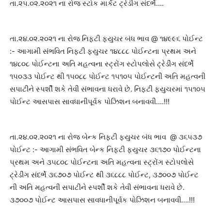
તા.૨૫.૦૨.૨૦૨૧ ના રોજ સ્ટોક માર્કેટ ટ્રેડીંગ સંદર્ભે….
તા.૨૪.૦૨.૨૦૨૧ ના રોજ નિફટી ફ્યુચર બંધ ભાવ @ ૧૪૯૯૬ પોઈન્ટ
:- આગામી સંભવિત નિફ્ટી ફ્યુચર ૧૪૮૮૮ પોઈન્ટના પ્રથમ અને
૧૪૮૦૮ પોઈન્ટના અતિ મહત્વના સ્ટ્રોંગ સ્ટોપલોસે ટ્રેડીંગ સંદર્ભે
૧૫૦૩૩ પોઈન્ટ થી ૧૫૦૮૮ પોઈન્ટ ૧૫૧૦૫ પોઈન્ટની અતિ મહત્વની
સપાટીને સ્પર્શી શકે તેવી સંભાવના ધરાવે છે. નિફ્ટી ફ્યુચરમાં ૧૫૧૦૫
પોઈન્ટ આસપાસ સાવધાનીપૂર્વક પોઝિશન બનાવવી….!!!
તા.૨૪.૦૨.૨૦૨૧ ના રોજ બેન્ક નિફ્ટી ફ્યુચર બંધ ભાવ @ ૩૬૫૩૭
પોઈન્ટ :- આગામી સંભવિત બેન્ક નિફ્ટી ફ્યુચર ૩૬૧૭૦ પોઈન્ટના
પ્રથમ અને ૩૫૮૦૮ પોઈન્ટના અતિ મહત્વના સ્ટ્રોંગ સ્ટોપલોસે
ટ્રેડીંગ સંદર્ભે ૩૬૭૦૭ પોઈન્ટ થી ૩૬૮૮૮ પોઈન્ટ, ૩૭૦૦૭ પોઈન્ટ
ની અતિ મહત્વની સપાટીને સ્પર્શી શકે તેવી સંભાવના ધરાવે છે.
૩૭૦૦૭ પોઈન્ટ આસપાસ સાવધાનીપૂર્વક પોઝિશન બનાવવી….!!!