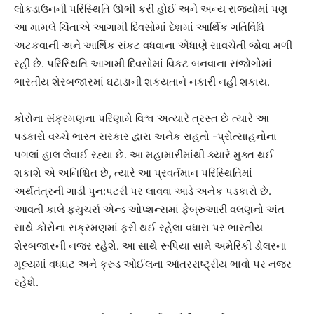
લોકડાઉનની પરિસ્થિતિ ઊભી કરી હોઈ અને અન્ય રાજયોમાં પણ
આ મામલે ચિંતાએ આગામી દિવસોમાં દેશમાં આર્થિક ગતિવિધિ
અટકવાની અને આર્થિક સંકટ વધવાના એંધાણે સાવચેતી જોવા મળી
રહી છે. પરિસ્થિતિ આગામી દિવસોમાં વિકટ બનવાના સંજોગોમાં
ભારતીય શેરબજારમાં ઘટાડાની શકયતાને નકારી નહીં શકાય.
કોરોના સંક્રમણના પરિણામે વિશ્વ અત્યારે ત્રસ્ત છે ત્યારે આ
પડકારો વચ્ચે ભારત સરકાર દ્વારા અનેક રાહતો -પ્રોત્સાહનોના
પગલાં હાલ લેવાઈ રહ્યા છે. આ મહામારીમાંથી ક્યારે મુક્ત થઈ
શકાશે એ અનિશ્ચિત છે, ત્યારે આ પ્રવર્તમાન પરિસ્થિતિમાં
અર્થતંત્રની ગાડી પુન:પટરી પર લાવવા આડે અનેક પડકારો છે.
આવતી કાલે ફયુચર્સ એન્ડ ઓપ્શન્સમાં ફેબ્રુઆરી વલણનો અંત
સાથે કોરોના સંક્રમણમાં ફરી થઈ રહેલા વધારા પર ભારતીય
શેરબજારની નજર રહેશે. આ સાથે રૂપિયા સામે અમેરિકી ડોલરના
મૂલ્યમાં વધઘટ અને ક્રુડ ઓઈલના આંતરરાષ્ટ્રીય ભાવો પર નજર
રહેશે.