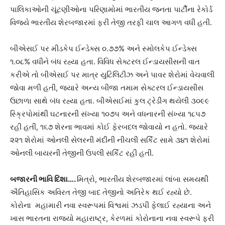
પાલિકાઓની ચૂંટણીઓના પરિણામોમાં ભારતીય જનતા પાર્ટીના રેકોર્ડ
વિજયે ભારતીય શેરબજારમાં ફરી તેજી તરફી ચાલ આગળ વધી હતી.
બીએસઈ પર મીડકેપ ઈન્ડેક્સ ૦.૭૭% અને સ્મોલકેપ ઈન્ડેક્સ
૧.૦૮% વધીને બંધ રહ્યા હતા. વિવિધ સેક્ટરલ ઈન્ડાયસીસની વાત
કરીએ તો બીએસઈ પર માત્ર યુટિલિટીઝ અને પાવર શેરોમાં વેચવાલી
જોવા મળી હતી, જ્યારે અન્ય બીજા તમામ સેક્ટરલ ઈન્ડાયસીસ
ઉછાળા સાથે બંધ રહ્યા હતા. બીએસઈમાં કુલ ટ્રેડીંગ થયેલી ૩૦૯૯
સ્ક્રિપોમાંથી ઘટનારની સંખ્યા ૧૦૭૫ અને વધનારની સંખ્યા ૧૮૫૭
રહી હતી, ૧૬૭ શેરના ભાવમાં કોઈ ફેરબદલ જોવાયો ન હતો. જ્યારે
૨૨૧ શેરોમાં ઓનલી સેલરની મંદીની નીચલી સર્કિટ સામે ૩૪૧ શેરોમાં
ઓનલી બાયરની તેજીની ઉપલી સર્કિટ રહી હતી.
બજારની ભાવિ દિશા….
મિત્રો, ભારતીય શેરબજારમાં લાંબા સમયથી
ઐતિહાસિક અવિરત તેજી બાદ તેજીનો અતિરેક થઈ રહ્યો છે.
કોરોના મહામારી નવા સ્વરૂપમાં વિશ્વમાં ઝડપી ફેલાઈ રહ્યાના અને
ખાસ ભારતના રાજયો મહારાષ્ટ્ર, કેરળમાં કોરોનાના નવા સ્વરૂપે ફરી