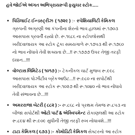
હવે જોઈએ અંગત અભિપ્રાયરૂપી ફ્યુચર સ્ટોક…..
પિડિલાઈટ ઈન્ડસ્ટ્રીઝ ( ૧૭૨૯
)
:-
સ્પેશિયાલિટી કેમિકલ
ગ્રુપની અગ્રણી આ કંપનીના શેરનો ભાવ હાલમાં રૂ.૧૭૦૩
આસપાસ પ્રવર્તી રહ્યો છે. રૂ.૧૬૮૬ ના સ્ટોપલોસથી
ખરીદવાલાયક આ સ્ટોક ટૂંકા સમયગાળે રૂ.૧૭૫૩ થી રૂ.૧૭૬૦
નો ભાવ નોંધાવે તેવી શક્યતા છે…!! રૂ.૧૭૭૭ ઉપર તેજી તરફી
ધ્યાન…!!!
વોલ્ટાસ લિમિટેડ
(
૧૦૧૭
)
:-
ટેકનીકલ ચાર્ટ મુજબ રૂ.૯૯૮
આસપાસ પોઝીટીવ બ્રેકઆઉટ…!! રૂ.૯૮૦ ના સપોર્ટથી
ખરીદવાલાયક આ સ્ટોક રૂ.૧૦૨૭ થી રૂ.૧૦૪૦ નો ભાવ નોંધાવે
તેવી સંભાવના છે…!!!
અમરરાજા બેટરી
(
૮૮૨
)
:-
રૂ.૮૬૮ નો પ્રથમ તેમજ રૂ.૮૫૩ ના
બીજા સપોર્ટથી
ઓટો પાર્ટ & એક્વિપમેન્ટ
રોકાણલક્ષી આ સ્ટોક
રૂ.૮૯૪ થી રૂ.૯૦૯ સુધીની તેજી તરફી રુખ નોધાવશે…!!!
ટાટા કેમિકલ
(
૬૭૩
)
:-
કોમોડિટી કેમિકલ
સેક્ટરનો આ સ્ટોક