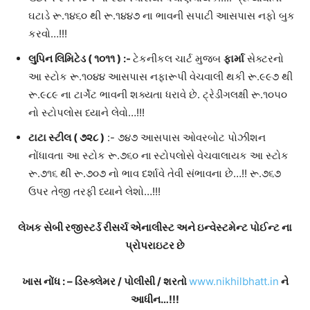
ઘટાડે રૂ.૧૪૬૦ થી રૂ.૧૪૪૭ ના ભાવની સપાટી આસપાસ નફો બુક
કરવો…!!!
લુપિન લિમિટેડ ( ૧૦૧૧
) :-
ટેકનીકલ ચાર્ટ મુજબ
ફાર્મા
સેક્ટરનો
આ સ્ટોક રૂ.૧૦૪૪ આસપાસ નફારૂપી વેચવાલી થકી રૂ.૯૯૭ થી
રૂ.૯૮૯ ના ટાર્ગેટ ભાવની શક્યતા ધરાવે છે. ટ્રેડીંગલક્ષી રૂ.૧૦૫૦
નો સ્ટોપલોસ ધ્યાને લેવો…!!!
ટાટા સ્ટીલ
(
૭૨૮
)
:- ૭૪૭ આસપાસ ઓવરબોટ પોઝીશન
નોંધાવતા આ સ્ટોક રૂ.૭૬૦ ના
સ્ટોપલોસે વેચવાલાયક આ સ્ટોક
રૂ.૭૧૬ થી રૂ.૭૦૭ નો ભાવ દર્શાવે તેવી સંભાવના છે…!! રૂ.૭૬૭
ઉપર તેજી તરફી ધ્યાને લેશો…!!!
લેખક સેબી રજીસ્ટર્ડ રીસર્ચ એનાલીસ્ટ અને ઇન્વેસ્ટમેન્ટ પોઈન્ટ ના
પ્રોપરાઇટર છે
ખાસ નોંધ
: –
ડિસ્ક્લેમર
/
પોલીસી
/
શરતો
www.nikhilbhatt.in
ને
આધીન
…!
!
!