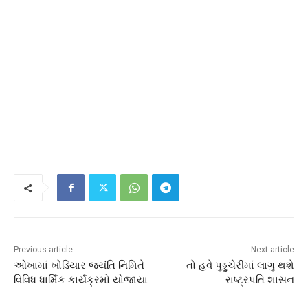
Previous article
Next article
ઓખામાં ખોડિયાર જયંતિ નિમિતે
તો હવે પુડ્ડુચેરીમાં લાગુ થશે
વિવિધ ધાર્મિક કાર્યક્રમો યોજાયા
રાષ્ટ્રપતિ શાસન