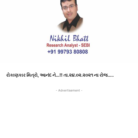
રોકાણકાર
મિત્રો
,
આનંદ ને
…!!
તા
.
૨૪
.
૦૨
.
૨૦૨૧ ના રોજ
…..
- Advertisement -