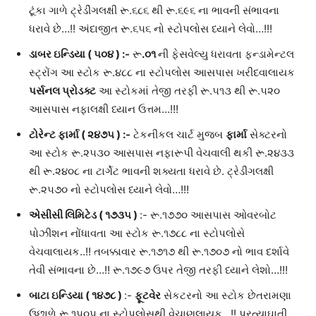
ટૂંકા ગાળે ટ્રેડીંગલક્ષી રૂ.૬૮૬ થી રૂ.૬૯૬ ના ભાવની સંભાવના
ધરાવે છે…!! અંદાજીત રૂ.૬૫૬ નો સ્ટોપલોસ ધ્યાને લેવો…!!!
ડાબર ઇન્ડિયા ( ૫૦૪
) :-
રૂ
.૦૧
ની ફેસવેલ્યુ ધરાવતા ફન્ડામેન્ટલ
સ્ટ્રોંગ આ સ્ટોક રૂ.૪૮૮ ના સ્ટોપલોસ આસપાસ ખરીદવાલાયક
પર્સનલ પ્રોડક્ટ
આ સ્ટોકમાં તેજી તરફી રૂ.૫૧૩ થી રૂ.૫૨૦
આસપાસ નફાલક્ષી ધ્યાન ઉત્તમ…!!!
ટોરેન્ટ ફાર્મા ( ૨૪૭૫
) :-
ટેકનીકલ ચાર્ટ મુજબ
ફાર્મા
સેક્ટરનો
આ સ્ટોક રૂ.૨૫૩૦ આસપાસ નફારૂપી વેચવાલી થકી રૂ.૨૪૩૩
થી રૂ.૨૪૦૮ ના ટાર્ગેટ ભાવની શક્યતા ધરાવે છે. ટ્રેડીંગલક્ષી
રૂ.૨૫૭૦ નો સ્ટોપલોસ ધ્યાને લેવો…!!!
એસીસી લિમિટેડ
(
૧૭૩૫
)
:- રૂ.૧૭૭૦ આસપાસ ઓવરબોટ
પોઝીશન નોંધાવતા આ સ્ટોક રૂ.૧૭૮૮ ના સ્ટોપલોસે
વેચવાલાયક..!! તબક્કાવાર રૂ.૧૭૧૭ થી રૂ.૧૭૦૭ નો ભાવ દર્શાવે
તેવી સંભાવના છે…!! રૂ.૧૭૯૭ ઉપર તેજી તરફી ધ્યાને લેશો…!!!
બાટા ઇન્ડિયા
(
૧૪૭૮
)
:-
ફૂટવેર
સેકટરનો આ સ્ટોક છેતરામણા
ઉછાળે રૂ.૧૫૦૫ ના સ્ટોપલોસથી વેચાણલાયક…!! પ્રત્યાઘાતી