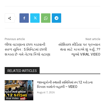
Previous article
Next article
લીલા વટાણાના છાલ કાઢવાની
સોશિયલ મીડિયા પર પ્રખ્યાત
સરળ યુક્તિ : 5 મિનિટમાં છાલી
થવા માટે કાકાએ શું કર્યું…??
શકાય છે ગમે તેટલા કિલો વટાણા
જુઓ VIRAL VIDEO
RELATED ARTICLES
જામ્યુકોની સ્થાયી સમિતિમાં રૂા.12 કરોડના
વિકાસ કામોને બહાલી – VIDEO
August 7, 2026
Viral Video