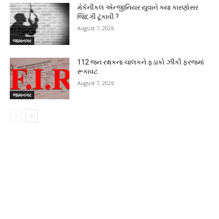
મેકેનીકલ એન્જીનિયર યુવાને ક્યા કારણોસર
જિંદગી ટૂંકાવી ?
August 7, 2026
જામનગર
112 જન રક્ષકના ચાલકને ફડાકો ઝીંકી ફરજમાં
રૂકાવટ
August 7, 2026
જામનગર