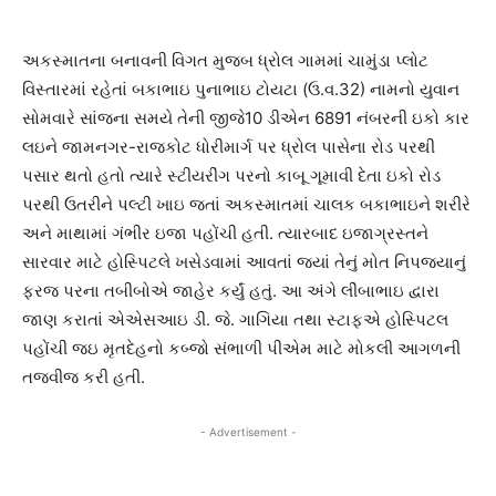
અકસ્માતના બનાવની વિગત મુજબ ધ્રોલ ગામમાં ચામુંડા પ્લોટ
વિસ્તારમાં રહેતાં બકાભાઇ પુનાભાઇ ટોયટા (ઉ.વ.32) નામનો યુવાન
સોમવારે સાંજના સમયે તેની જીજે10 ડીએન 6891 નંબરની ઇકો કાર
લઇને જામનગર-રાજકોટ ધોરીમાર્ગ પર ધ્રોલ પાસેના રોડ પરથી
પસાર થતો હતો ત્યારે સ્ટીયરીંગ પરનો કાબૂ ગૂમાવી દેતા ઇકો રોડ
પરથી ઉતરીને પલ્ટી ખાઇ જતાં અકસ્માતમાં ચાલક બકાભાઇને શરીરે
અને માથામાં ગંભીર ઇજા પહોંચી હતી. ત્યારબાદ ઇજાગ્રસ્તને
સારવાર માટે હોસ્પિટલે ખસેડવામાં આવતાં જ્યાં તેનું મોત નિપજયાનું
ફરજ પરના તબીબોએ જાહેર કર્યું હતું. આ અંગે લીંબાભાઇ દ્વારા
જાણ કરાતાં એએસઆઇ ડી. જે. ગાગિયા તથા સ્ટાફએ હોસ્પિટલ
પહોંચી જઇ મૃતદેહનો કબ્જો સંભાળી પીએમ માટે મોકલી આગળની
તજવીજ કરી હતી.
- Advertisement -