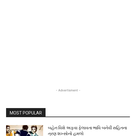
- Advertisment -
MOST POPULAR
બહેન વિશે અફવા ફેલાવતા ભાવિ બનેવી સહિતના
ત્રણ શખ્સોનો હુમલો