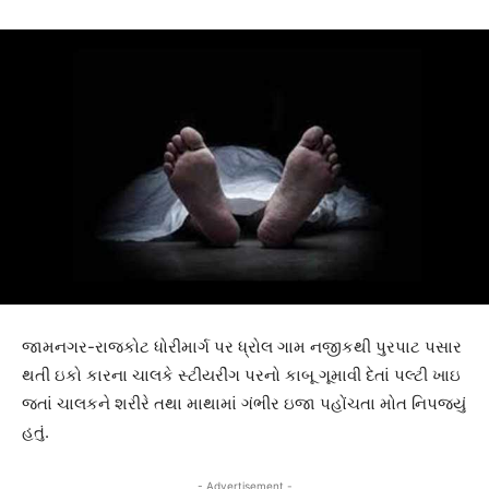
જામનગર-રાજકોટ ધોરીમાર્ગ પર ધ્રોલ ગામ નજીકથી પુરપાટ પસાર
થતી ઇકો કારના ચાલકે સ્ટીયરીંગ પરનો કાબૂ ગૂમાવી દેતાં પલ્ટી ખાઇ
જતાં ચાલકને શરીરે તથા માથામાં ગંભીર ઇજા પહોંચતા મોત નિપજયું
હતું.
- Advertisement -