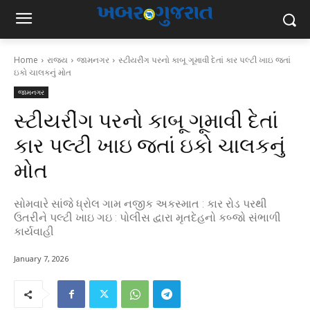
Home
રાજ્ય
જામનગર
સ્ટીયરીંગ પરનો કાબૂ ગૂમાવી દેતાં કાર પલ્ટી ખાઇ જતાં
ઇકો ચાલકનું મોત
જામનગર
સ્ટીયરીંગ પરનો કાબૂ ગૂમાવી દેતાં
કાર પલ્ટી ખાઇ જતાં ઇકો ચાલકનું
મોત
સોમવારે સાંજે ધ્રોલ ગામ નજીક અકસ્માત : કાર રોડ પરથી
ઉતરીને પલ્ટી ખાઇ ગઇ : પોલીસ દ્વારા મૃતદેહનો કબ્જો સંભાળી
કાર્યવાહી
January 7, 2026