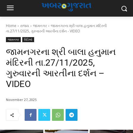
Home
રાજ્ય
જામનગર
જામનગરના શ્રી બાલા હનુમાન મંદિરની
તા.27/11/2025, ગુરુવારની આરતીના દર્શન - VIDEO
જામનગર
વિડિઓ
જામનગરના શ્રી બાલા હનુમાન
મંદિરની તા.27/11/2025,
ગુરુવારની આરતીના દર્શન –
VIDEO
November 27, 2025