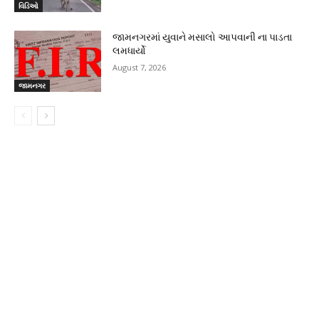
વિડિઓ
જામનગરમાં યુવાને મસાલો આપવાની ના પાડતા
લમધાર્યો
August 7, 2026
જામનગર