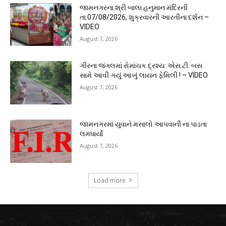
જામનગરના શ્રી બાલા હનુમાન મંદિરની
તા.07/08/2026, શુક્રવારની આરતીના દર્શન –
VIDEO
August 7, 2026
ગીરના જંગલમાં રોમાંચક દ્રશ્ય: એસ.ટી. બસ
સામે આવી ગયું આખું લાયન ફેમિલી ! – VIDEO
August 7, 2026
જામનગરમાં યુવાને મસાલો આપવાની ના પાડતા
લમધાર્યો
August 7, 2026
Load more