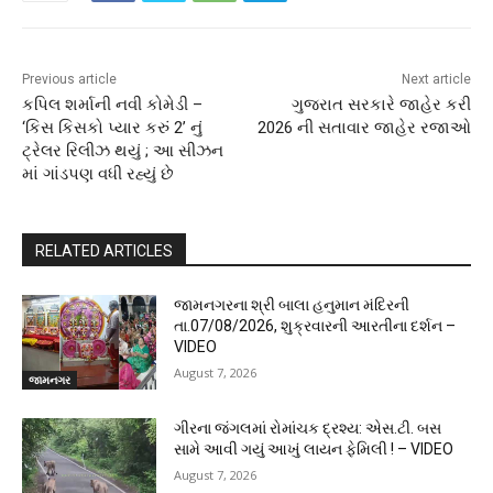
Previous article
Next article
કપિલ શર્માની નવી કોમેડી –
ગુજરાત સરકારે જાહેર કરી
‘કિસ કિસકો પ્યાર કરું 2’ નું
2026 ની સતાવાર જાહેર રજાઓ
ટ્રેલર રિલીઝ થયું ; આ સીઝન
માં ગાંડપણ વધી રહ્યું છે
RELATED ARTICLES
જામનગરના શ્રી બાલા હનુમાન મંદિરની
તા.07/08/2026, શુક્રવારની આરતીના દર્શન –
VIDEO
August 7, 2026
જામનગર
ગીરના જંગલમાં રોમાંચક દ્રશ્ય: એસ.ટી. બસ
સામે આવી ગયું આખું લાયન ફેમિલી ! – VIDEO
August 7, 2026