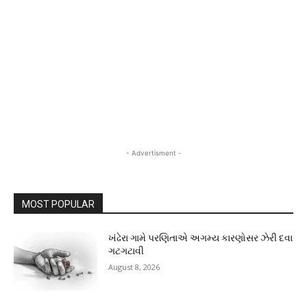
- Advertisment -
MOST POPULAR
ખંઢેરા ગામે પરણિતાએ અગમ્ય કારણોસર ઝેરી દવા
ગટગટાવી
August 8, 2026