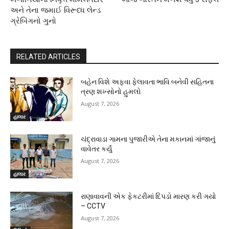
અને તેના જમાઈ વિરૂધ્ધ લેન્ડ
ગ્રેબિંગનો ગુનો
RELATED ARTICLES
બહેન વિશે અફવા ફેલાવતા ભાવિ બનેવી સહિતના
ત્રણ શખ્સોનો હુમલો
August 7, 2026
હાલાર
ચંદ્રાવાડા ગામના પુજારીએ તેના મકાનમાં ગાંજાનું
વાવેતર કર્યું
August 7, 2026
હાલાર
રાણાવાવની એક ફેકટરીમાં દિપડો મારણ કરી ગયો
– CCTV
August 7, 2026