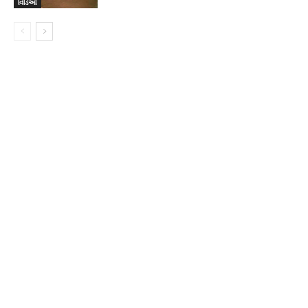
વિડિઓ