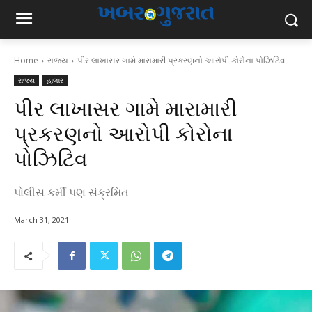
Home
રાજ્ય
પીર લાખાસર ગામે મારામારી પ્રકરણનો આરોપી કોરોના પોઝિટિવ
રાજ્ય
હાલાર
પીર લાખાસર ગામે મારામારી
પ્રકરણનો આરોપી કોરોના
પોઝિટિવ
પોલીસ કર્મી પણ સંક્રમિત
March 31, 2021