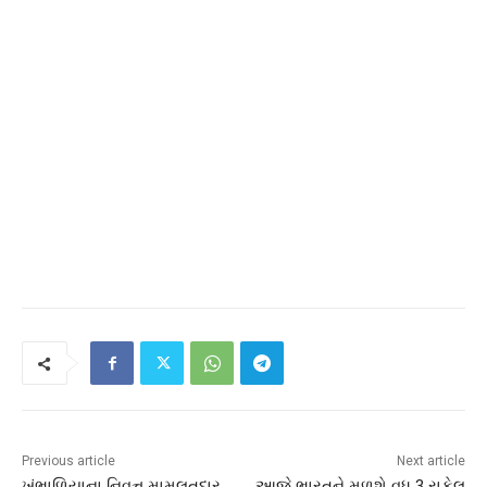
Previous article
Next article
ખંભાળિયાના નિવૃત્ત મામલતદાર
આજે ભારતને મળશે વધુ 3 રાફેલ