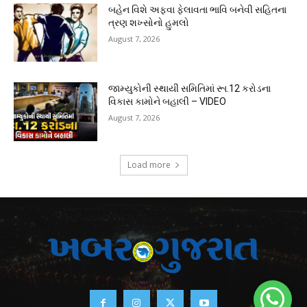
બહેન વિશે અફવા ફેલાવતા ભાવિ બનેવી સહિતના
ત્રણ શખ્સોનો હુમલો
August 7, 2026
જામ્યુકોની સ્થાયી સમિતિમાં રૂા.12 કરોડના
વિકાસ કામોને બહાલી – VIDEO
August 7, 2026
Load more