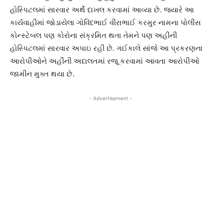
હોસ્પિટલમાં સારવાર અર્થે દાખલ કરવામાં આવ્યા છે. જ્યારે આ
કાર્યવાહીમાં જોડાયેલા ગોવિંદભાઈ વીરાભાઈ કરમુર નામના પોલીસ
કોન્સ્ટેબલ પણ કોરોના સંક્રમિત થતા તેમને પણ અહીંની
હોસ્પિટલમાં સારવાર અપાઇ રહી છે. ગઈકાલે સાંજે આ પ્રકરણના
આરોપીઓને અહીંની અદાલતમાં રજૂ કરવામાં આવતા આરોપીઓ
જામીન મુક્ત થયા છે.
- Advertisement -