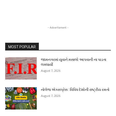
- Advertisment -
MOST POPULAR
જામનગરમાં યુવાને મસાલો આપવાની ના પાડતા
લમધાર્યો
August 7, 2026
નોલેજ એક્સપ્રેસ : વિવિધ દેશોની રાષ્ટ્રીય રમતો
August 7, 2026