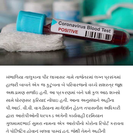
ખંભાળિયા તાલુકાના પીર લાખાસર ગામે તાજેતરમાં લગ્ન પ્રસંગમાં
હાજરી બાબતે એક જ કુટુંબના બે પરિવારજનો વચ્ચે સશસ્ત્ર જૂથ
અથડામણ સર્જાઇ હતી. આ પ્રકરણમાં બંને પક્ષે કુલ આઠ શખ્સો
સામે ધોરણસર ફરિયાદ નોંધાઇ હતી. આના અનુસંધાને અહીંના
પી.આઈ. વી.વી. વાગડીયાના માર્ગદર્શન હેઠળ તપાસનીસ અધિકારી
દ્વારા આરોપીઓની ધરપકડ અંગેની કાર્યવાહી દરમિયાન
ગુલમામદભાઈ સુમરા નામના એક આરોપીનો કોરોના રિપોર્ટ કરાવતા
તે પોઝિટિવ હોવાનું ખુલવા પામ્યું હતું. જેથી તેમને અહીંની