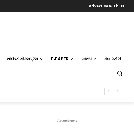
Advertise with us
નોલેજ એક્સપ્રેસ
E-PAPER
અન્ય
વેબ સ્ટોરી
- Advertisment -