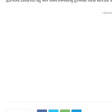
દ્વારકાના દરિયાકાંઠે વધુ એક વખત બિનવારસુ હાલતમાં ચરસ સાંપડતા પ
- Advert