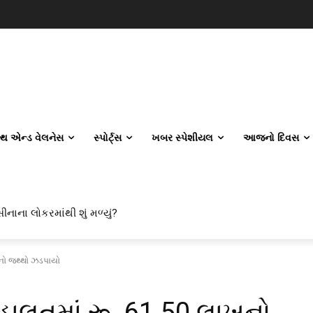
લ્થ એન્ડ વેલનેસ
સ્પોર્ટ્સ
ખબર સ્પેશીયલ
આજનો દિવસ
ના લોકરમાંથી શું મળ્યું?
 એન્જિનિયરિંગ કેમ પસંદ કરી રહ્યા છે? IITનો ટ્રેન્ડ બદલાઈ ગયો છે
સનો જથ્થો ઝડપાયો
હાલતમાં રૂ. 61.50 લાખનો