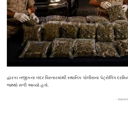
દ્વારકા નજીકના બંદર વિસ્તારમાંથી સ્થાનિક પોલીસના પેટ્રોલિંગ દર
જથ્થો મળી આવ્યો હતો.
- Advert