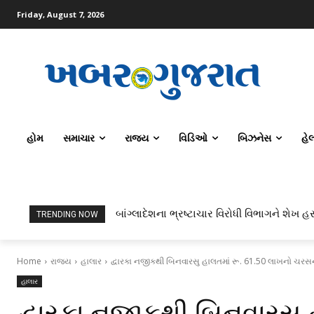
Friday, August 7, 2026
હોમ
સમાચાર
રાજ્ય
વિડિઓ
બિઝનેસ
હે
બાંગ્લાદેશના ભ્રષ્ટાચાર વિરોધી વિભાગને શેખ હસીના
ટોપર્સ કોમ્પ્યુટર સાયન્સ અને AI કરતાં સિવિલ
TRENDING NOW
Home
રાજ્ય
હાલાર
દ્વારકા નજીકથી બિનવારસુ હાલતમાં રૂ. 61.50 લાખનો ચર
હાલાર
દ્વારકા નજીકથી બિનવારસુ 