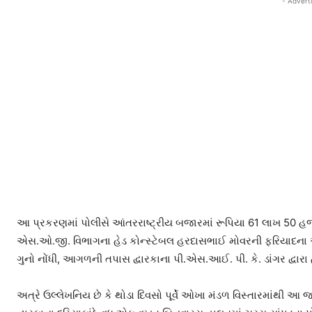
- Advert
આ પ્રકરણમાં પોલીસે આંતરરાષ્ટ્રીય બજારમાં રૂપિયા 61 લાખ 50 હજારન
એસ.ઓ.જી. વિભાગના હેડ કોન્સ્ટેબલ હરદાસભાઈ મોવરની ફરિયાદના આ
ગુનો નોંધી, આગળની તપાસ દ્વારકાના પી.એસ.આઈ. પી. કે. ડાંગર દ્વારા
અત્રે ઉલ્લેખનિય છે કે થોડા દિવસો પૂર્વે ઓખા મંડળ વિસ્તારમાંથી આ 