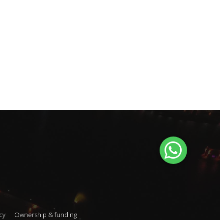
cy
Ownership & funding