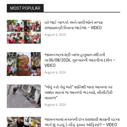
MOST POPULAR
ઘરે જઈ બાળકો અને વાલીઓને મળ્યા
રાજ્યમંત્રી રિવાબા જાડેજા – VIDEO
August 6, 2026
જામનગરના શ્રી બાલા હનુમાન મંદિરની
તા.06/08/2026, ગુરૂવારની આરતીના દર્શન –
VIDEO
August 6, 2026
“જેવું કરો તેવું ભરો” શાંતિથી જતા આખલા પર
પથ્થર મારતાં જ આખલો ભડક્યો, સીસીટીવી
વાયરલ”
August 6, 2026
જામનગરમાં મકાનની છત ધરાશાયી થયાની ઘટના
અંગે શું કહ્યું ડે.ચીફ ફાયર ઓફિસરે? – VIDEO