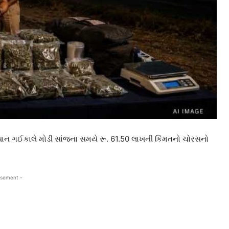
મિયાન ગઈકાલે મોડી સાંજના સમયે રૂ. 61.50 લાખની કિંમતનો ચોરસનો
isement -