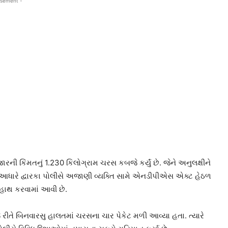
isement -
ી કિંમતનું 1.230 કિલોગ્રામ ચરસ કબજે કર્યું છે. જેને અનુલક્ષીને
ધારે દ્વારકા પોલીસે અજાણી વ્યક્તિ સામે એનડીપીએસ એક્ટ હેઠળ
 હાથ કરવામાં આવી છે.
જ રીતે બિનવારસુ હાલતમાં ચરસના ચાર પેકેટ મળી આવ્યા હતા. ત્યારે