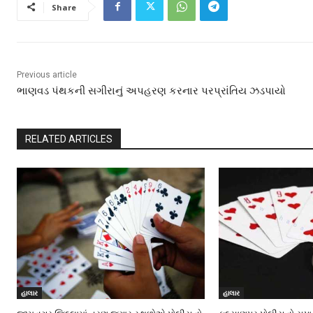
Share
Previous article
ભાણવડ પંથકની સગીરાનું અપહરણ કરનાર પરપ્રાંતિય ઝડપાયો
RELATED ARTICLES
હાલાર
હાલાર