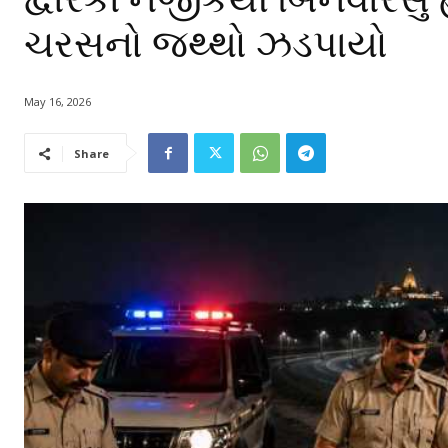
ચરસનો જથ્થો ઝડપાયો
May 16, 2026
Share