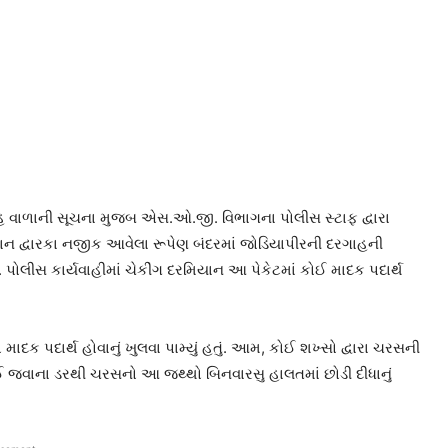
ંહ વાળાની સૂચના મુજબ એસ.ઓ.જી. વિભાગના પોલીસ સ્ટાફ દ્વારા
રમિયાન દ્વારકા નજીક આવેલા રૂપેણ બંદરમાં જોડિયાપીરની દરગાહની
ં. પોલીસ કાર્યવાહીમાં ચેકીંગ દરમિયાન આ પેકેટમાં કોઈ માદક પદાર્થ
માદક પદાર્થ હોવાનું ખુલવા પામ્યું હતું. આમ, કોઈ શખ્સો દ્વારા ચરસની
ાઈ જવાના ડરથી ચરસનો આ જથ્થો બિનવારસુ હાલતમાં છોડી દીધાનું