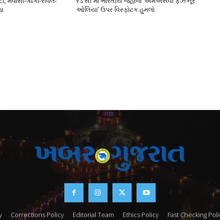
ો, મેવાસા-ગઢકા-રાવલ-
રેડ સી માં ભારતીય જહાજ ‘એમએસવી ફેઝ નૂરે
ડા
ઓલિયા’ ઉપર વિસ્ફોટક હુમલો
y
Corrections Policy
Editorial Team
Ethics Policy
Fast Checking Poli