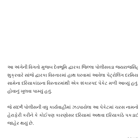
આ અંગેની વિગતો મુજબ દેવભૂમિ દ્વારકા જિલ્લા પોલીસવડા જયરાજસિ
શુક્રવારે સાંજે દ્વારકા વિસ્તારમાં હાથ ધરવામાં આવેલા પેટ્રોલિંગ દ
સામેના દરિયાકાંઠાના વિસ્તારમાંથી એક શંકાસ્પદ પેકેટ મળી આવ્યું હતુ
હોવાનું ખુલવા પામ્યું હતું.
જે સંદર્ભે પોલીસની વધુ કાર્યવાહીમાં ઝડપાયેલા આ પેકેટમાં ચરસ નામનો 
હેરાફેરી કરીને કે કોઈપણ કારણોસર દરિયામાં અથવા દરિયાકાંઠે પકડ
જાહેર થયું છે.