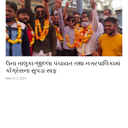
ઉના તાલુકા-જીલ્લા પંચાયત તથા નગરપાલિકામાં
કોંગ્રેસના સુપડા સાફ
March 3, 2021