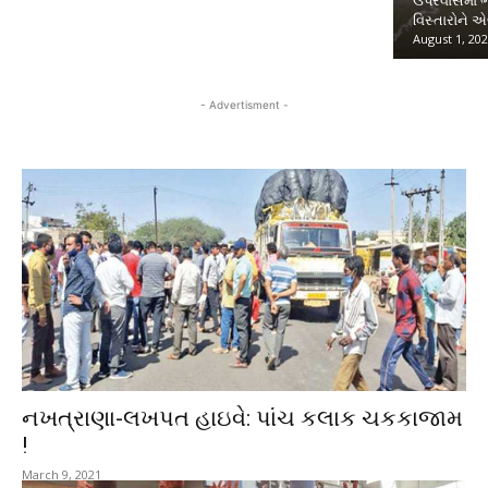
ઉપરવાસમાં ભ
વિસ્તારોને એ
August 1, 20
- Advertisment -
નખત્રાણા-લખપત હાઇવે: પાંચ કલાક ચકકાજામ
!
March 9, 2021