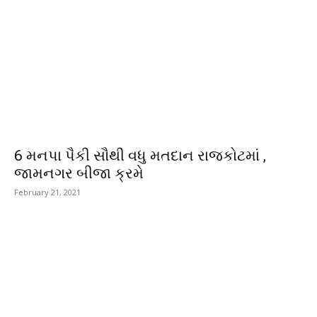
6 મનપા પૈકી સૌથી વધુ મતદાન રાજકોટમાં ,
જામનગર બીજા ક્રમે
February 21, 2021