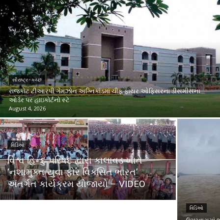
સૌરાષ્ટ્ર - કચ્છ
રાજકોટ ટીઆરપી ગેમઝોન અગ્નિકાંડમાં ચીફ ફાયર ઓફિસરના ડીસમીસના
ઓર્ડર પર હાઇકોર્ટનો સ્ટે
August 4, 2026
વિડિઓ
વિશ્વ હિન્દુ પરિષદ દ્વારા કાલાવડ ખાતે
‘નશામુક્ત યુવા ફોર વિકસિત ભારત’
અંતર્ગત કાર્યક્રમ યોજાયો – VIDEO
વિડિઓ