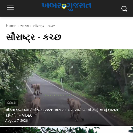
Home
રાજ્ય
સૌરાષ્ટ્ર - કચ્છ
સૌરાષ્ટ્ર - કચ્છ
વિડિઓ
ગીરના જંગલમાં રોમાંચક દ્રશ્ય: એસ.ટી. બસ સામે આવી ગયું આખું લાયન
ફેમિલી ! – VIDEO
August 7, 2026