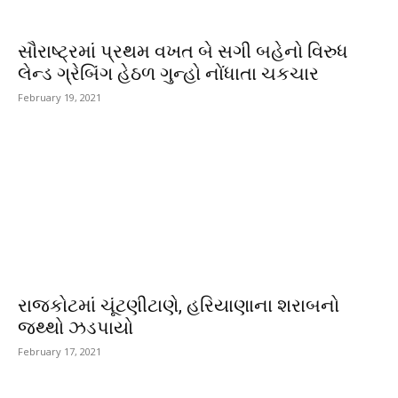
સૌરાષ્ટ્રમાં પ્રથમ વખત બે સગી બહેનો વિરુધ
લેન્ડ ગ્રેબિંગ હેઠળ ગુન્હો નોંધાતા ચકચાર
February 19, 2021
રાજકોટમાં ચૂંટણીટાણે, હરિયાણાના શરાબનો
જથ્થો ઝડપાયો
February 17, 2021