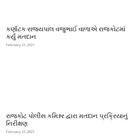
કર્ણાટક રાજ્યપાલ વજુભાઈ વાળાએ રાજકોટમાં
કર્યું મતદાન
February 21, 2021
રાજકોટ પોલીસ કમિશ્નર દ્વારા મતદાન પ્રક્રિયાનું
નિરીક્ષણ
February 21, 2021