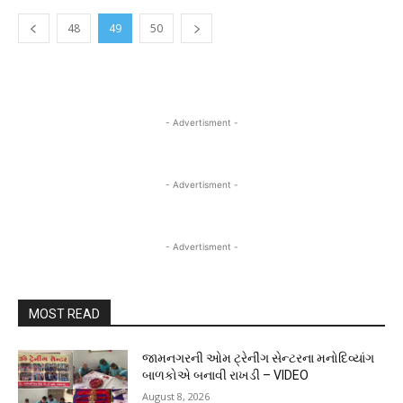
48
49
50
- Advertisment -
- Advertisment -
- Advertisment -
MOST READ
જામનગરની ઓમ ટ્રેનીંગ સેન્ટરના મનોદિવ્યાંગ
બાળકોએ બનાવી રાખડી – VIDEO
August 8, 2026