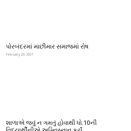
પોરબંદરમાં માછીમાર સમાજમાં રોષ
February 23, 2021
શાળાએ જવું ન ગમતું હોવાથી ધો.10ની
વિદ્યાર્થીનીએ અગ્નિસ્નાન કર્યું