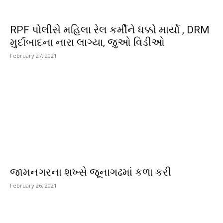
RPF પોલીસે મહિલા રેલ કર્મીને ધક્કો માર્યો , DRM
મુર્દાબાદના નારા લાગ્યા, જુઓ વિડીઓ
February 27, 2021
જામનગરના શખ્સે જૂનાગઢમાં કળા કરી
February 26, 2021