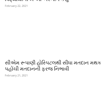
February 22, 2021
સીએમ રૂપાણી હોસ્પિટલથી સીધા મતદાન મથક
પહોંચી મતદાનની ફરજ નિભાવી
February 21, 2021