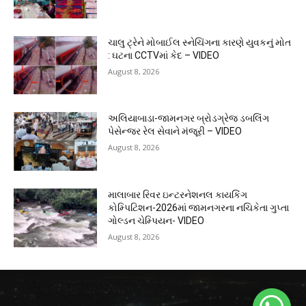
ચાલુ ટ્રેને મોબાઈલ સ્નેચિંગના કારણે યુવકનું મોત
: ઘટના CCTVમાં કેદ – VIDEO
August 8, 2026
અલિયાબાડા-જામનગર બ્રોડગ્રેજ ડબલિંગ
પેસેન્જર રેલ સેવાને મંજૂરી – VIDEO
August 8, 2026
માલાબાર રિવર ઇન્ટરનેશનલ કાયકિંગ
કોમ્પિટિશન-2026માં જામનગરના નચિકેતા ગુપ્તા
ગોલ્ડન ચેમ્પિયન- VIDEO
August 8, 2026