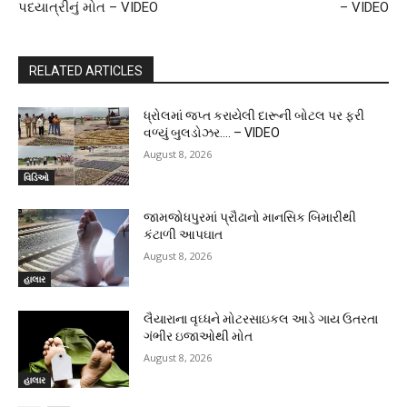
પદયાત્રીનું મોત – VIDEO
– VIDEO
RELATED ARTICLES
ધ્રોલમાં જપ્ત કરાયેલી દારૂની બોટલ પર ફરી
વળ્યું બુલડોઝર…. – VIDEO
August 8, 2026
વિડિઓ
જામજોધપુરમાં પ્રૌઢાનો માનસિક બિમારીથી
કંટાળી આપઘાત
August 8, 2026
હાલાર
લૈયારાના વૃઘ્ધને મોટરસાઇકલ આડે ગાય ઉતરતા
ગંભીર ઇજાઓથી મોત
August 8, 2026
હાલાર