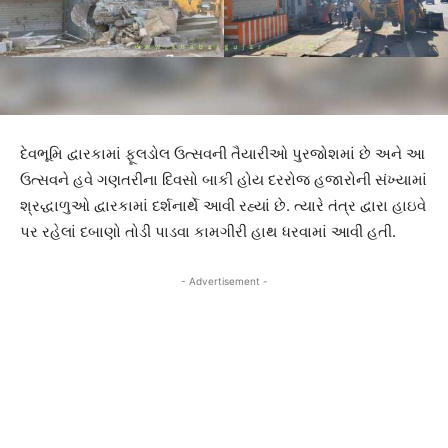
દેવભૂમિ દ્વારકામાં ફૂલડોલ ઉત્સવની તૈયારીઓ પુરજોશમાં છે અને આ
ઉત્સવને હવે ગણતરીના દિવસો બાકી હોય દરરોજ હજારોની સંખ્યામાં
શ્રદ્ધાળુઓ દ્વારકામાં દર્શનાર્થે આવી રહ્યાં છે. ત્યારે તંત્ર દ્વારા હાઇવે
પર રહેલાં દબાણો તોડી પાડવા કામગીરી હાથ ધરવામાં આવી હતી.
- Advertisement -