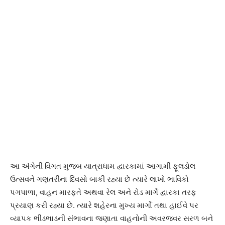
આ અંગેની વિગત મુજબ યાત્રાધામ દ્વારકામાં આગામી ફૂલડોલ
ઉત્સવને ગણતરીના દિવસો બાકી રહ્યા છે ત્યારે લાખો ભાવિકો
પગપાળા, વાહન મારફતે અથવા રેલ અને રોડ માર્ગે દ્વારકા તરફ
પ્રયાણ કરી રહ્યા છે. ત્યારે શહેરના મુખ્ય માર્ગો તથા હાઈવે પર
વ્યાપક ભીડભાડની સંભાવના જણાતા વાહનોની અવરજવર સરળ બને