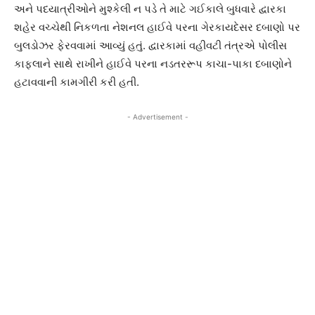
અને પદયાત્રીઓને મુશ્કેલી ન પડે તે માટે ગઈકાલે બુધવારે દ્વારકા
શહેર વચ્ચેથી નિકળતા નેશનલ હાઈવે પરના ગેરકાયદેસર દબાણો પર
બુલડોઝર ફેરવવામાં આવ્યું હતું. દ્વારકામાં વહીવટી તંત્રએ પોલીસ
કાફલાને સાથે રાખીને હાઈવે પરના નડતરરૂપ કાચા-પાકા દબાણોને
હટાવવાની કામગીરી કરી હતી.
- Advertisement -