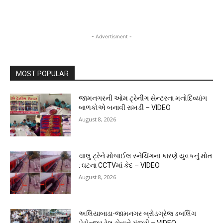
- Advertisment -
MOST POPULAR
જામનગરની ઓમ ટ્રેનીંગ સેન્ટરના મનોદિવ્યાંગ
બાળકોએ બનાવી રાખડી – VIDEO
August 8, 2026
ચાલુ ટ્રેને મોબાઈલ સ્નેચિંગના કારણે યુવકનું મોત
: ઘટના CCTVમાં કેદ – VIDEO
August 8, 2026
અલિયાબાડા-જામનગર બ્રોડગ્રેજ ડબલિંગ
પેસેન્જર રેલ સેવાને મંજૂરી – VIDEO