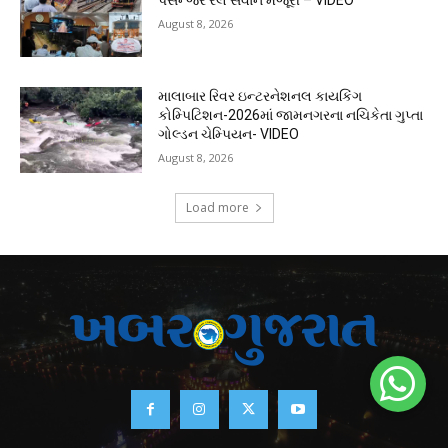
August 8, 2026
માલાબાર રિવર ઇન્ટરનેશનલ કાયકિંગ
કોમ્પિટિશન-2026માં જામનગરના નચિકેતા ગુપ્તા
ગોલ્ડન ચેમ્પિયન- VIDEO
August 8, 2026
Load more