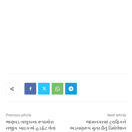
Previous article
Next article
ભાણવડ તાલુકાના રૂપામોરા
જામનગરમાં ટ્રાફિકને
નજીક બાઇકએ હડફેટ લેતાં
અડચણરૂપ મુતરડીનું ડિમોલેશન