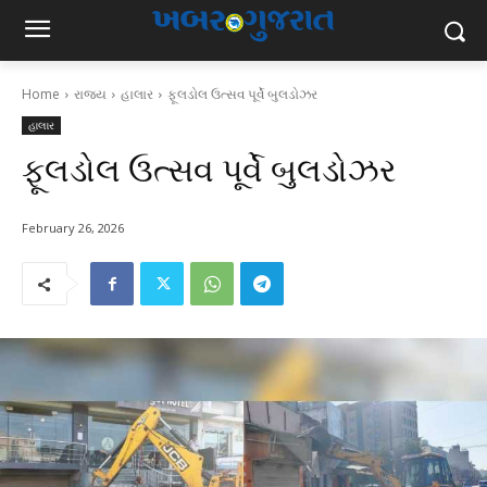
Home
રાજ્ય
હાલાર
ફૂલડોલ ઉત્સવ પૂર્વે બુલડોઝર
હાલાર
ફૂલડોલ ઉત્સવ પૂર્વે બુલડોઝર
February 26, 2026