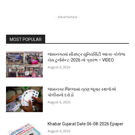
- Advertisment -
MOST POPULAR
જામનગરમાં સૌરાષ્ટ્ર યુનિવર્સિટી આંતર-કોલેજ
ચેસ ટુર્નામેન્ટ-2026 નો પ્રારંભ – VIDEO
August 6, 2026
જામનગર જિલ્લામાં ત્રણ જૂગાર સ્થળોએ
પોલીસનો દરોડો
August 6, 2026
Khabar Gujarat Date 06-08-2026 Epaper
August 6, 2026