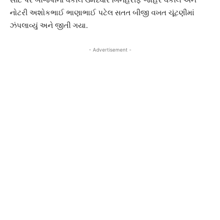
નોટરી અશોકભાઈ ભાણાભાઈ પટેલ સતત બીજી વખત ચૂંટણીમાં
ઝંપલાવ્યું અને જીતી ગયા.
- Advertisement -