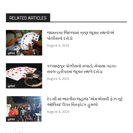
RELATED ARTICLES
જામનગર જિલ્લામાં ત્રણ જૂગાર સ્થળોએ
પોલીસનો દરોડો
August 6, 2026
હાલાર
કલ્યાણપુર પોલીસનો સપાટો, મેવાસા-ગઢકા-
રાવલ-હરીપરમાં જૂગાર સ્થળે દરોડા
August 6, 2026
હાલાર
રેડ સી માં ભારતીય જહાજ ‘એમએસવી ફેઝ નૂરે
ઓલિયા’ ઉપર વિસ્ફોટક હુમલો
August 6, 2026
હાલાર