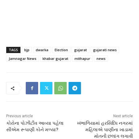
TAGS
bjp
dwarka
Election
gujarat
gujarati news
Jamnagar News
khabar gujarat
mithapur
news
Previous article
Next article
કોરોના પોઝીટીવ આવ્યા પહેલા
ખંભાળિયામાં હરસિધ્ધિ નગરમાં
સીએમ રૂપાણી કોને મળ્યા?
મહિલાએ પાણીના ખાડામાં
મોતની છલાંગ લગાવી