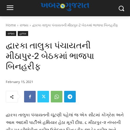
Home
રાજ્ય
દ્વારકા તાલુકા પંચાયતની મીઠાપુર-2 બેઠકમાં ભાજપા બિનહરીફ
રાજ્ય
હાલાર
દ્વારકા તાલુકા પંચાયતની
મીઠાપુર-2 બેઠકમાં ભાજપા
બિનહરીફ
February 15, 2021
દ્વારકા તાલુકા પંચાયતની ચૂંટણી પહેલાં જ એક સીટમાં કોંગ્રેસ અને
આમ આદમી પાર્ટીએ હથિયાર હેઠા મૂકી દીધા. ૮ મીઠાપુર-૨ નંબરની
સીટ પર બીજેપીના વકીલ ઉમેદવાર બિનહરીફ જાહેર વકીલ અને