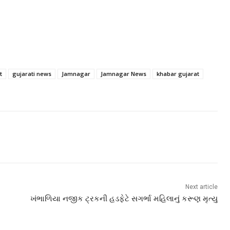
t
gujarati news
Jamnagar
Jamnagar News
khabar gujarat
Next article
ખંભાળિયા નજીક ટ્રકની હડફેટે સગર્ભા મહિલાનું કરૂણ મૃત્યુ