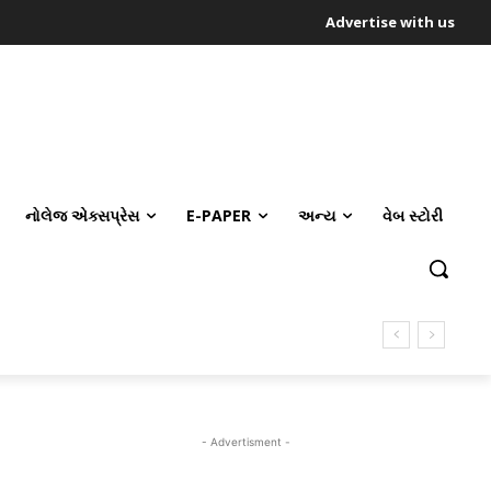
Advertise with us
નોલેજ એક્સપ્રેસ
E-PAPER
અન્ય
વેબ સ્ટોરી
- Advertisment -