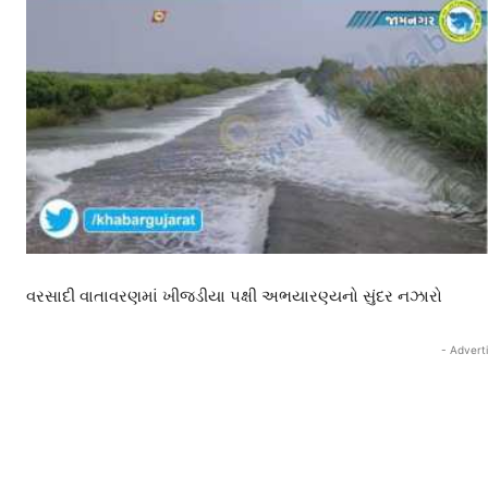
વરસાદી વાતાવરણમાં ખીજડીયા પક્ષી અભયારણ્યનો સુંદર નઝારો
- Advert