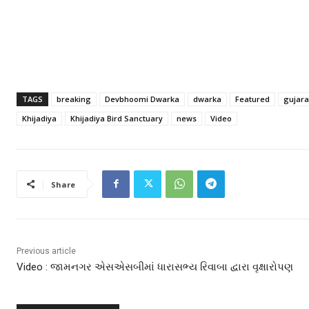
TAGS
breaking
Devbhoomi Dwarka
dwarka
Featured
gujara
Khijadiya
Khijadiya Bird Sanctuary
news
Video
Share
Previous article
Video : જામનગર એસએસબીમાં ધારાસભ્ય રિવાબા દ્વારા વૃક્ષારોપણ