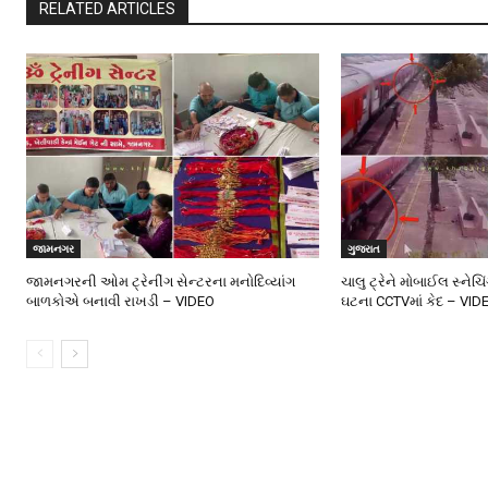
RELATED ARTICLES
જામનગર
ગુજરાત
જામનગરની ઓમ ટ્રેનીંગ સેન્ટરના મનોદિવ્યાંગ
ચાલુ ટ્રેને મોબાઈલ સ્નેચિ
બાળકોએ બનાવી રાખડી – VIDEO
ઘટના CCTVમાં કેદ – VID