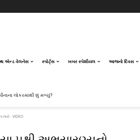
લ્થ એન્ડ વેલનેસ
સ્પોર્ટ્સ
ખબર સ્પેશીયલ
આજનો દિવસ
ીનાના લોકરમાંથી શું મળ્યું?
 નઝારો - VIDEO
યા પક્ષી અભયારણ્યનો