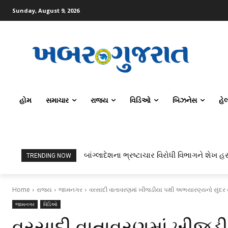
Sunday, August 9, 2026
હોમ
સમાચાર
રાજ્ય
વિડિઓ
બિઝનેસ
હે
બાંગ્લાદેશના ભ્રષ્ટાચાર વિરોધી વિભાગને શેખ હસ
TRENDING NOW
Home
રાજ્ય
જામનગર
વરસાદી વાતાવરણમાં ખીજડીયા પક્ષી અભયારણ્યનો સુંદર
જામનગર
વિડિઓ
વરસાદી વાતાવરણમાં ખીજડી