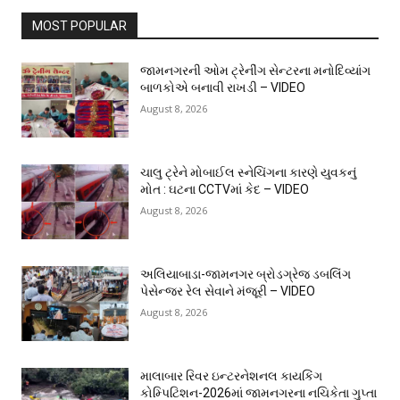
MOST POPULAR
જામનગરની ઓમ ટ્રેનીંગ સેન્ટરના મનોદિવ્યાંગ
બાળકોએ બનાવી રાખડી – VIDEO
August 8, 2026
ચાલુ ટ્રેને મોબાઈલ સ્નેચિંગના કારણે યુવકનું
મોત : ઘટના CCTVમાં કેદ – VIDEO
August 8, 2026
અલિયાબાડા-જામનગર બ્રોડગ્રેજ ડબલિંગ
પેસેન્જર રેલ સેવાને મંજૂરી – VIDEO
August 8, 2026
માલાબાર રિવર ઇન્ટરનેશનલ કાયકિંગ
કોમ્પિટિશન-2026માં જામનગરના નચિકેતા ગુપ્તા