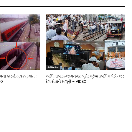
જામનગર
ંગના કારણે યુવકનું મોત :
અલિયાબાડા-જામનગર બ્રોડગ્રેજ ડબલિંગ પેસેન્જર
EO
રેલ સેવાને મંજૂરી – VIDEO