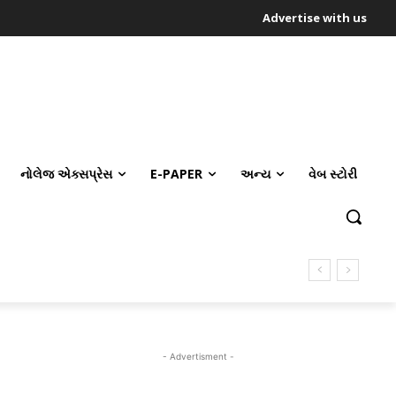
Advertise with us
નોલેજ એક્સપ્રેસ
E-PAPER
અન્ય
વેબ સ્ટોરી
- Advertisment -