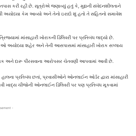
રી રહી છે. સૂત્રોએ જણાવ્યું હતું કે, મુદ્દાની સંવેદનશીલતાને
પી અયોધ્યા કેમ આવ્યો અને તેનો ઇરાદો શું હતો તે સહિતનો સમાવેશ
રિજ્યામાં માંસાહારી ખોરાકની ડિલિવરી પર પ્રતિબંધ લાદ્યો છે.
પનીઓ અયોધ્યા શહેર અને તેની આસપાસમાં માંસાહારી ખોરાક સપ્લાય
ખોરાક અને દારૂ પીરસવાના આરોપસર ચેતવણી આપવામાં આવી છે.
ે હાલના પ્રતિબંધ છતાં, પ્રવાસીઓને ઓનલાઈન ઓર્ડર દ્વારા માંસાહારી
 આવી ખાદ્ય ચીજોની ઓનલાઈન ડિલિવરી પર પણ પ્રતિબંધ મૂકવામાં
isement -