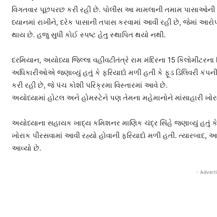
વિગતવાર પૂછપરછ કરી રહી છે. પોલીસ આ મામલાની તમામ પાસાઓની તપાસ ક
ધ્યાનમાં રાખીને, દરેક પાસાની તપાસ કરવામાં આવી રહી છે, જેમાં આરો
થાય છે. હજુ સુધી કોઈ સ્પષ્ટ હેતુ સ્થાપિત થયો નથી.
દરમિયાન, અયોધ્યા જિલ્લા વહીવટીતંત્રે રામ મંદિરના 15 કિલોમીટરના ત્
અધિકારીઓએ જણાવ્યું હતું કે ફરિયાદો મળી હતી કે ફૂડ ડિલિવરી કં
કરી રહી છે, જે પંચ કોશી પરિક્રમા વિસ્તારમાં આવે છે.
અયોધ્યામાં હોટલ અને હોમસ્ટેને પણ તેમના મહેમાનોને માંસાહારી 
અયોધ્યાના સહાયક ખાદ્ય કમિશનર માણિક ચંદ્ર સિંહે જણાવ્યું હતું ક
ખોરાક પીરસવામાં આવી રહ્યો હોવાની ફરિયાદો મળી હતી. ત્યારબાદ,
આવ્યો છે.
- Advert