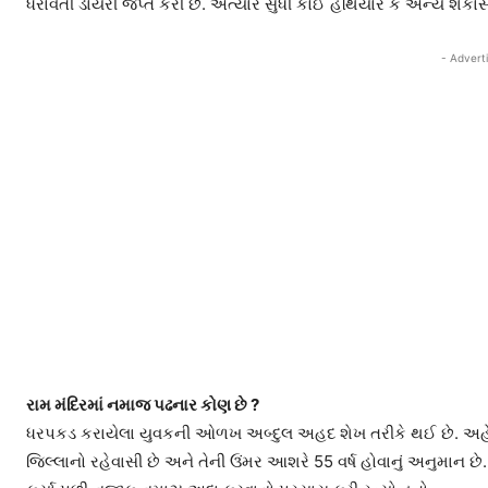
ધરાવતી ડાયરી જપ્ત કરી છે. અત્યાર સુધી કોઈ હથિયાર કે અન્ય શંકા
- Advert
રામ મંદિરમાં નમાજ પઢનાર કોણ છે ?
ધરપકડ કરાયેલા યુવકની ઓળખ અબ્દુલ અહદ શેખ તરીકે થઈ છે. અહેવ
જિલ્લાનો રહેવાસી છે અને તેની ઉંમર આશરે 55 વર્ષ હોવાનું અનુમાન છે. 