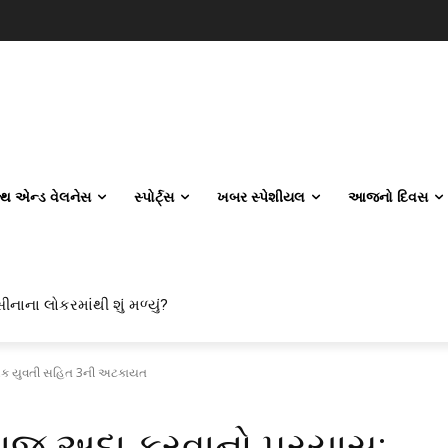
લ્થ એન્ડ વેલનેસ
સ્પોર્ટ્સ
ખબર સ્પેશીયલ
આજનો દિવસ
ીનાના લોકરમાંથી શું મળ્યું?
િલ એન્જિનિયરિંગ કેમ પસંદ કરી રહ્યા છે? IITનો ટ્રેન્ડ બદલાઈ ગયો છે
 એક યુવતી સહિત 3ની અટકાયત
માજ અદા કરવાનો પ્રયાસ;