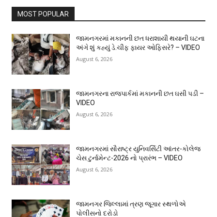
MOST POPULAR
જામનગરમાં મકાનની છત ધરાશાયી થયાની ઘટના
અંગે શું કહ્યું ડે.ચીફ ફાયર ઓફિસરે? – VIDEO
August 6, 2026
જામનગરના રાજપાર્કમાં મકાનની છત ઘસી પડી –
VIDEO
August 6, 2026
જામનગરમાં સૌરાષ્ટ્ર યુનિવર્સિટી આંતર-કોલેજ
ચેસ ટુર્નામેન્ટ-2026 નો પ્રારંભ – VIDEO
August 6, 2026
જામનગર જિલ્લામાં ત્રણ જૂગાર સ્થળોએ
પોલીસનો દરોડો