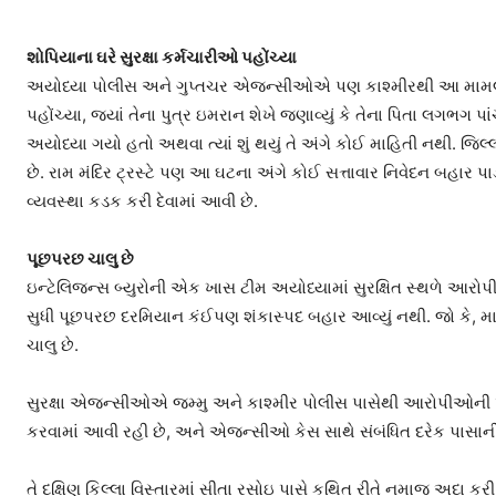
શોપિયાના ઘરે સુરક્ષા કર્મચારીઓ પહોંચ્યા
અયોધ્યા પોલીસ અને ગુપ્તચર એજન્સીઓએ પણ કાશ્મીરથી આ મામલાની 
પહોંચ્યા, જ્યાં તેના પુત્ર ઇમરાન શેખે જણાવ્યું કે તેના પિતા લગભગ 
અયોધ્યા ગયો હતો અથવા ત્યાં શું થયું તે અંગે કોઈ માહિતી નથી. જિલ
છે. રામ મંદિર ટ્રસ્ટે પણ આ ઘટના અંગે કોઈ સત્તાવાર નિવેદન બહાર પા
વ્યવસ્થા કડક કરી દેવામાં આવી છે.
પૂછપરછ ચાલુ છે
ઇન્ટેલિજન્સ બ્યુરોની એક ખાસ ટીમ અયોધ્યામાં સુરક્ષિત સ્થળે આરો
સુધી પૂછપરછ દરમિયાન કંઈપણ શંકાસ્પદ બહાર આવ્યું નથી. જો કે, મા
ચાલુ છે.
સુરક્ષા એજન્સીઓએ જમ્મુ અને કાશ્મીર પોલીસ પાસેથી આરોપીઓની પૃ
કરવામાં આવી રહી છે, અને એજન્સીઓ કેસ સાથે સંબંધિત દરેક પાસાન
તે દક્ષિણ કિલ્લા વિસ્તારમાં સીતા રસોઇ પાસે કથિત રીતે નમાજ અદા 