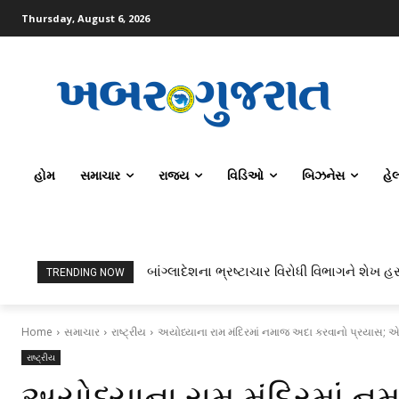
Thursday, August 6, 2026
હોમ
સમાચાર
રાજ્ય
વિડિઓ
બિઝનેસ
હે
બાંગ્લાદેશના ભ્રષ્ટાચાર વિરોધી વિભાગને શેખ હસ
ટોપર્સ કોમ્પ્યુટર સાયન્સ અને AI કરતાં સિવ
TRENDING NOW
Home
સમાચાર
રાષ્ટ્રીય
અયોધ્યાના રામ મંદિરમાં નમાજ અદા કરવાનો પ્રયાસ;
રાષ્ટ્રીય
અયોધ્યાના રામ મંદિરમાં ન