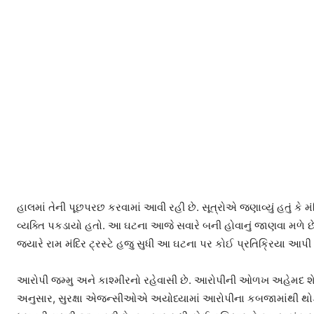
હાલમાં તેની પૂછપરછ કરવામાં આવી રહી છે. સૂત્રોએ જણાવ્યું હતું કે 
વ્યક્તિ પકડાયો હતો. આ ઘટના આજે સવારે બની હોવાનું જાણવા મળે છે.
જ્યારે રામ મંદિર ટ્રસ્ટે હજુ સુધી આ ઘટના પર કોઈ પ્રતિક્રિયા આપી
આરોપી જમ્મુ અને કાશ્મીરનો રહેવાસી છે. આરોપીની ઓળખ અહેમદ શેખ ત
અનુસાર, સુરક્ષા એજન્સીઓએ અયોધ્યામાં આરોપીના કબજામાંથી થોડી 