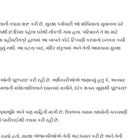
તપાસ શરૂ કરી છે. સુરક્ષા કર્મચારી ઓ શોપિયાના યુવાનના ઘરે
પાંચથી છ દિવસ પહેલા ઘરેથી નીકળી ગયા હતા. પરિવારને તે શા માટે
્લા વહીવટીતંત્રે હાલમાં આ બાબતે કોઈ ટિપ્પણી કરવાનો ઇનકાર કર્યો
ડ્યું નથી. આ ઘટના બાદ, મંદિર સંકુલમાં અને તેની આસપાસ સુરક્ષા
પીઓની પૂછપરછ કરી રહી છે. અધિકારીઓએ જણાવ્યું હતું કે, અત્યાર
મલાની સંવેદનશીલતાને ધ્યાનમાં રાખીને, દરેક શક્ય ખૂણાથી પૂછપરછ
ષ્ઠભૂમિ અંગે પણ માહિતી માંગી છે. ઉપલબ્ધ તમામ તથ્યોની ચકાસણી
ી બારીકાઈથી તપાસ કરી રહી છે.
કરી રહ્યો હતો. સુરક્ષા એજન્સીઓએ તેની અટકાયત કરી છે અને તેની