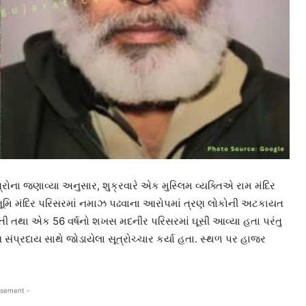
ત્રોના જણાવ્યા અનુસાર, શુક્રવારે એક મુસ્લિમ વ્યક્તિએ રામ મંદિર
ભૂમિ મંદિર પરિસરમાં નમાઝ પઢવાના આરોપમાં ત્રણ લોકોની અટકાયત
તી તથા એક 56 વર્ષનો શખસ મદનીર પરિસરમાં ઘૂસી આવ્યા હતા પરંતુ
સંપ્રદાય સાથે જોડાયેલા સૂત્રોચ્ચાર કર્યા હતા. સ્થળ પર હાજર
isement -