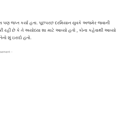
 પણ જપ્ત કર્યા હતા. પૂછપરછ દરમિયાન યુવકે અજમેર જવાની
હી છે કે તે અયોધ્યા શા માટે આવ્યો હતો , કોના કહેવાથી આવ્યો
ેનો શું ઇરાદો હતો.
isement -