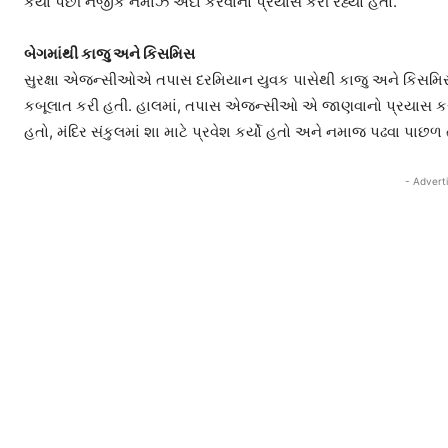
કર્યા પછી નજીક નમાઝ અદા કરવાનો પ્રયાસ કરી રહ્યો હતો.
બેગમાંથી કાજુ અને કિસમિસ
સુરક્ષા એજન્સીઓએ તપાસ દરમિયાન યુવક પાસેથી કાજુ અને કિસમિસ
કબૂલાત કરી હતી. હાલમાં, તપાસ એજન્સીઓ એ જાણવાનો પ્રયાસ કરી ર
હતો, મંદિર સંકુલમાં શા માટે પ્રવેશ કર્યો હતો અને નમાજ પઢવા પાછળ ત
- Advert