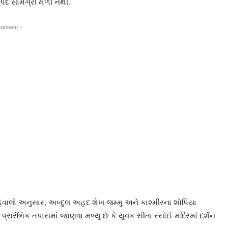
સ્પદ સામગ્રી મળી નથી.
isement -
ાલો અનુસાર, અબ્દુલ અહદ શેખ જમ્મુ અને કાશ્મીરના શોપિયા
પ્રારંભિક તપાસમાં જાણવા મળ્યું છે કે યુવક સીતા રસોઈ મંદિરમાં દર્શન