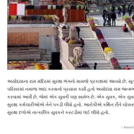
અયોધ્યાના રામ મંદિરમાં સુરક્ષા ભંગનો મામલો પ્રકાશમાં આવ્યો છે. સૂ
પરિસરમાં નમાજ અદા કરવાનો પ્રયાસ કર્યો હતો અયોધ્યા રામ જન્મ
કરવામાં આવી છે. જેમાં એક યુવતી પણ સામેલ છે. એક યુવક, એક યુવ
સુરક્ષા કર્મચારીઓએ તેને પકડી લીધો હતો. આરોપીએ કથિત રીતે ચોક્કસ 
સુરક્ષા દળોએ તાત્કાલિક યુવકને કસ્ટડીમાં લઈ લીધો હતો.
- Advert