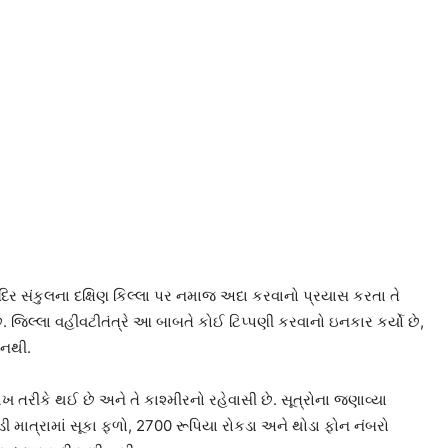
મંદિર સંકુલના દક્ષિણ કિલ્લા પર નમાજ અદા કરવાનો પ્રયાસ કરતા તે
 જિલ્લા વહીવટીતંત્રે આ બાબતે કોઈ ટિપ્પણી કરવાનો ઇનકાર કર્યો છે,
 નથી.
રીકે થઈ છે અને તે કાશ્મીરનો રહેવાસી છે. સૂત્રોના જણાવ્યા
માત્રામાં સૂકા ફળો, 2700 રૂપિયા રોકડા અને થોડા ફોન નંબરો