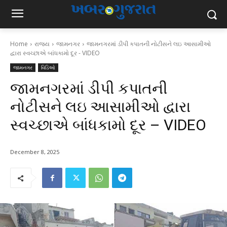
Home
રાજ્ય
જામનગર
જામનગરમાં ડીપી કપાતની નોટીસને લઇ આસામીઓ
દ્વારા સ્વચ્છાએ બાંધકામો દૂર - VIDEO
જામનગર
વિડિઓ
જામનગરમાં ડીપી કપાતની
નોટીસને લઇ આસામીઓ દ્વારા
સ્વચ્છાએ બાંધકામો દૂર – VIDEO
December 8, 2025