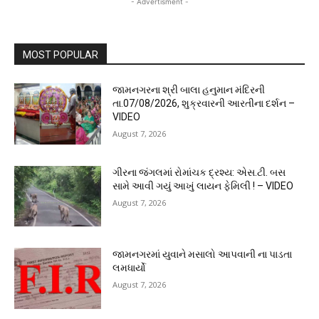
- Advertisment -
MOST POPULAR
જામનગરના શ્રી બાલા હનુમાન મંદિરની
તા.07/08/2026, શુક્રવારની આરતીના દર્શન –
VIDEO
August 7, 2026
ગીરના જંગલમાં રોમાંચક દ્રશ્ય: એસ.ટી. બસ
સામે આવી ગયું આખું લાયન ફેમિલી ! – VIDEO
August 7, 2026
જામનગરમાં યુવાને મસાલો આપવાની ના પાડતા
લમધાર્યો
August 7, 2026