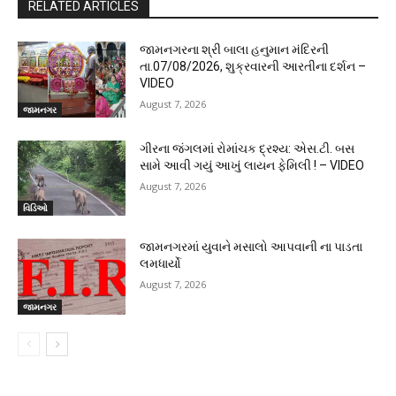
RELATED ARTICLES
જામનગરના શ્રી બાલા હનુમાન મંદિરની
તા.07/08/2026, શુક્રવારની આરતીના દર્શન –
VIDEO
August 7, 2026
જામનગર
ગીરના જંગલમાં રોમાંચક દ્રશ્ય: એસ.ટી. બસ
સામે આવી ગયું આખું લાયન ફેમિલી ! – VIDEO
August 7, 2026
વિડિઓ
જામનગરમાં યુવાને મસાલો આપવાની ના પાડતા
લમધાર્યો
August 7, 2026
જામનગર