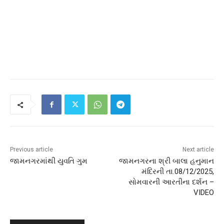
Previous article
Next article
જામનગરમાંથી યુવતિ ગુમ
જામનગરના શ્રી બાલા હનુમાન
મંદિરની તા.08/12/2025,
સોમવારની આરતીના દર્શન –
VIDEO