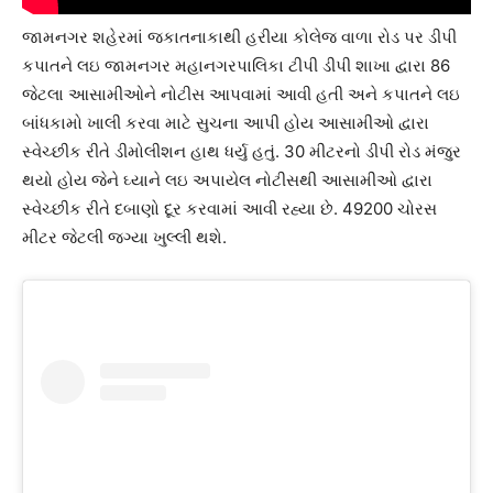
જામનગર શહેરમાં જકાતનાકાથી હરીયા કોલેજ વાળા રોડ પર ડીપી
કપાતને લઇ જામનગર મહાનગરપાલિકા ટીપી ડીપી શાખા દ્વારા 86
જેટલા આસામીઓને નોટીસ આપવામાં આવી હતી અને કપાતને લઇ
બાંધકામો ખાલી કરવા માટે સુચના આપી હોય આસામીઓ દ્વારા
સ્વેચ્છીક રીતે ડીમોલીશન હાથ ધર્યુ હતું. 30 મીટરનો ડીપી રોડ મંજુર
થયો હોય જેને ઘ્યાને લઇ અપાયેલ નોટીસથી આસામીઓ દ્વારા
સ્વેચ્છીક રીતે દબાણો દૂર કરવામાં આવી રહ્યા છે. 49200 ચોરસ
મીટર જેટલી જગ્યા ખુલ્લી થશે.