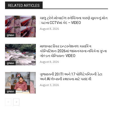
RELATED ARTICLES
ચાલુ ટ્રેને મોબાઈલ સ્નેચિંગના કારણે યુવકનું મોત
: ઘટના CCTVમાં કેદ – VIDEO
August 8, 2026
ગુજરાત
માલાબાર રિવર ઇન્ટરનેશનલ કાયકિંગ
કોમ્પિટિશન-2026માં જામનગરના નચિકેતા ગુપ્તા
ગોલ્ડન ચેમ્પિયન- VIDEO
August 8, 2026
ગુજરાત
ગુજરાતની 20 ITI અને 17 પોલિટેકનિકની ડેટા
અને AI લેબ્સની સ્થાપના માટે પસંદગી
August 3, 2026
ગુજરાત