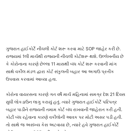
ગુજરાત હાઈકોર્ટે નીચલી કોર્ટ શરૂ કરવા માટે SOP જાહેર કરી છે.
રાજ્યમાં 1લી માર્ચથી રાજ્યની નીચલી કોર્ટશરૂ થશે. ઉલ્લેખનીય છે
કે કોરોનાના કારણે છેલ્લા 11 માસથી બંધ કોર્ટ શરૂ કરવાની માંગ
સાથે વકીલ મંડળ દ્વારા કોર્ટ સંકુલની બહાર આ અગાઉ પ્રતીક
ઉપવાસ કરવામાં આવ્યા હતા.
કોરોના વાયરસના કારણે ગત વર્ષે માર્ચ મહિનામાં સમગ્ર દેશ 21 દિવસ
સુધી લોકડાઉન લાગુ કરાયું હતું. ત્યારે ગુજરાત હાઈકોર્ટે પરિપત્ર
બહાર પાડીને રાજ્યની તમામ કોર્ટ બંધ રાખવાની જાહેરાત કરી હતી.
કોર્ટો બંધ રહેવાના કારણે વકીલોની આવક પર મોટી અસર પડી હતી.
તો સાથે જ અસંખ્ય કેસ અટવાયા છે, ત્યારે હવે ગુજરાત હાઈકોર્ટે