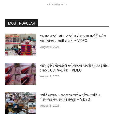
- Advertisment -
MOST POPULAR
જામનગરની ઓમ ટ્રેનીંગ સેન્ટરના મનોદિવ્યાંગ
બાળકોએ બનાવી રાખડી – VIDEO
August 8, 2026
ચાલુ ટ્રેને મોબાઈલ સ્નેચિંગના કારણે યુવકનું મોત
: ઘટના CCTVમાં કેદ – VIDEO
August 8, 2026
અલિયાબાડા-જામનગર બ્રોડગ્રેજ ડબલિંગ
પેસેન્જર રેલ સેવાને મંજૂરી – VIDEO
August 8, 2026