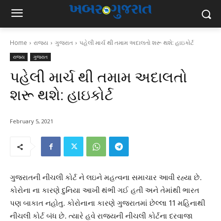
Home
રાજ્ય
ગુજરાત
પહેલી માર્ચ થી તમામ અદાલતો શરૂ થશે: હાઇકોર્ટ
રાજ્ય
ગુજરાત
પહેલી માર્ચ થી તમામ અદાલતો
શરૂ થશે: હાઇકોર્ટ
February 5, 2021
ગુજરાતની નીચલી કોર્ટ ને લઇને મહત્વના સમાચાર આવી રહ્યા છે.
કોરોના ના કારણે દુનિયા આખી થંભી ગઈ હતી અને તેમાંથી ભારત
પણ બાકાત નહોતુ. કોરોનાના કારણે ગુજરાતમાં છેલ્લા 11 મહિનાથી
નીચલી કોર્ટ બંધ છે. ત્યારે હવે રાજ્યની નીચલી કોર્ટના દરવાજા