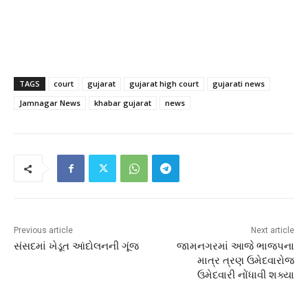
TAGS
court
gujarat
gujarat high court
gujarati news
Jamnagar News
khabar gujarat
news
Previous article
Next article
સંસદમાં ખેડૂત આંદોલનની ગૂંજ
જામનગરમાં આજે ભાજપના
માત્ર ત્રણ ઉમેદવારોજ
ઉમેદવારી નોંધાવી શક્યા