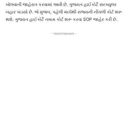
ખોલવાની જાહેરાત કરવામાં આવી છે. ગુજરાત હાઈકોર્ટે સરક્યુલર
બહાર પાડયો છે. જે મુજબ, પહેલી માર્ચથી રાજ્યની નીચલી કોર્ટ શરૂ
થશે. ગુજરાત હાઈકોર્ટે તમામ કોર્ટ શરૂ કરવા SOP જાહેર કરી છે.
- Advertisement -