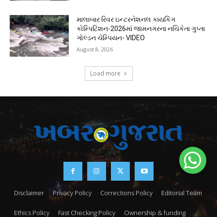
માલાબાર રિવર ઇન્ટરનેશનલ કાયકિંગ
કોમ્પિટિશન-2026માં જામનગરના નચિકેતા ગુપ્તા
ગોલ્ડન ચેમ્પિયન- VIDEO
August 8, 2026
Load more
Disclaimer
Privacy Policy
Corrections Policy
Editorial Team
Ethics Policy
Fast Checking Policy
Ownership & funding