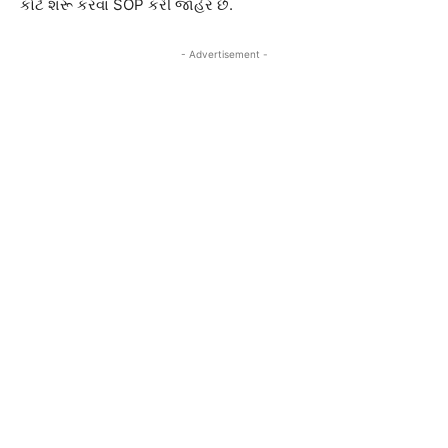
કોર્ટ શરૂ કરવા SOP કરી જાહેર છે.
- Advertisement -