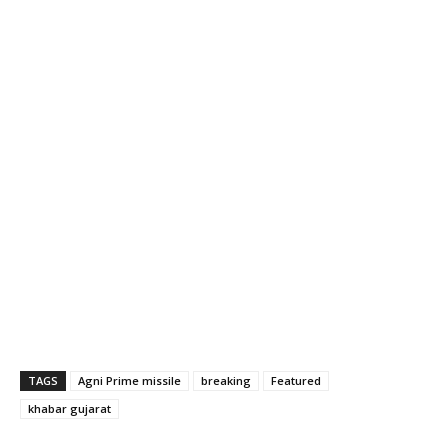
TAGS
Agni Prime missile
breaking
Featured
khabar gujarat