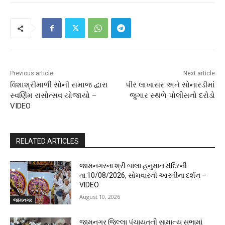
Previous article
Next article
વિશાશ્રીમાળી સોની સમાજ દ્વારા
પીર લાખાસર અને સોનારડીમાં
સ્વર્ણિમ રાસોત્સવ યોજાયો –
જુગાર સ્થળે પોલીસનો દરોડો
VIDEO
RELATED ARTICLES
જામનગરના શ્રી બાલા હનુમાન મંદિરની
તા.10/08/2026, સોમવારની આરતીના દર્શન –
VIDEO
August 10, 2026
જામનગર
જામનગર જિલ્લા પંચાયતની સામાન્ય સભામાં