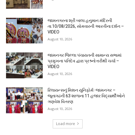
જામનગરના શ્રી બાલા હનુમાન મંદિરની
તા.10/08/2026, સોમવારની આરતીના દર્શન –
VIDEO
August 10, 2026
જામનગર જિલ્લા પંચાયતની સામાન્ય સભામાં
પ્રમુખના પતિદેવ દ્વારા પ્રશ્ર્નોત્તરીથી ચર્ચા –
VIDEO
August 10, 2026
રિલાયન્સનું મિશન યુનિફોર્મઃ જામનગર –
જૂનાગઢની 63 શાળાના 11 હજાર વિદ્યાર્થીઓને
ગણવેશ વિતરણ
August 10, 2026
Load more