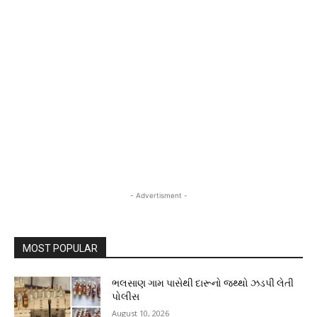
- Advertisment -
MOST POPULAR
ભલસાણ ગામ પાસેથી દારૂનો જથ્થો ઝડપી લેતી
પોલીસ
August 10, 2026