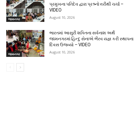
પ્રમુખના પતિદેવ દ્વારા પ્રશ્ર્નોત્તરીથી ચર્ચા –
VIDEO
August 10, 2026
જામનગર
ભારતમાં આસુરી શક્તિના સર્વનાશ અર્થે
જામનગરમાં હિન્દુ સેનાએ ભૈરવ યજ્ઞ કરી સ્થાપના
દિવસ ઉજવ્યો – VIDEO
August 10, 2026
જામનગર