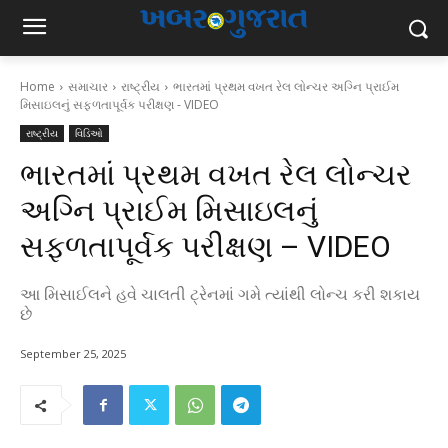
Home
સમાચાર
રાષ્ટ્રીય
ભારતમાં પ્રથમ વખત રેલ લોન્ચર અગ્નિ પ્રાઈમ
મિસાઇલનું સફળતાપૂર્વક પરીક્ષણ - VIDEO
રાષ્ટ્રીય
વિડિઓ
ભારતમાં પ્રથમ વખત રેલ લોન્ચર
અગ્નિ પ્રાઈમ મિસાઇલનું
સફળતાપૂર્વક પરીક્ષણ – VIDEO
આ મિસાઈલને હવે ચાલતી ટ્રેનમાં ગમે ત્યાંથી લોન્ચ કરી શકાય
છે
September 25, 2025