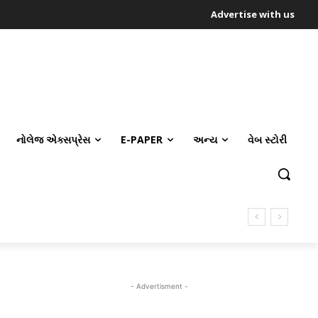
Advertise with us
નોલેજ એક્સપ્રેસ
E-PAPER
અન્ય
વેબ સ્ટોરી
- Advertisment -