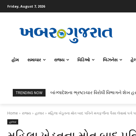
Friday, August 7, 2026
હોમ
સમાચાર
રાજ્ય
વિડિઓ
બિઝનેસ
હે
બાંગ્લાદેશના ભ્રષ્ટાચાર વિરોધી વિભાગને શેખ હસ
TRENDING NOW
Home
રાજ્ય
હાલાર
મહિલા ખેડૂતના મોત બાદ પતિને મગફળીના પૈસા લેવામાં પગે 
હાલાર
મહિલા ખેડૂતના મોત બાદ પતિ