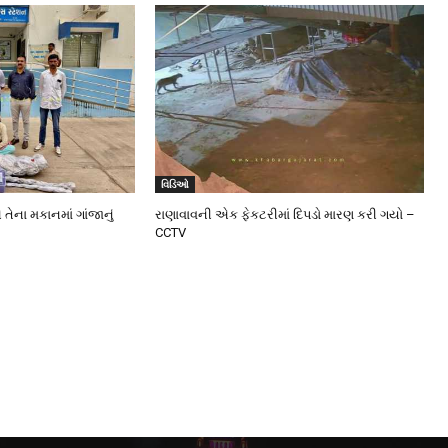
વિડિઓ
 તેના મકાનમાં ગાંજાનું
રાણાવાવની એક ફેકટરીમાં દિપડો મારણ કરી ગયો –
CCTV