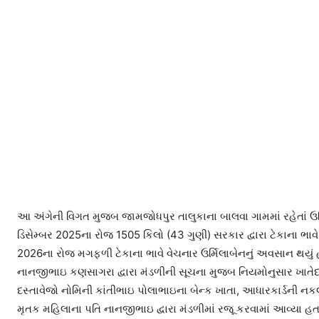
આ અંગેની વિગત મુજબ જામજોધપુર તાલુકાના બાલવા ગામમાં રહેતાં ઉર્
ડિસેમ્બર 2025ના રોજ 1505 કિલો (43 ગુણી) સરકાર દ્વારા ટેકાના ભાવ
2026ના રોજ મગફળી ટેકાના ભાવે વેચનાર ઉર્મિલાબેનનું અવસાન થયું હ
નાનજીભાઇ કણસાગરા દ્વારા મંડળીની સૂચના મુજબ નિયમોનુસાર ખાતેદા
દસ્તાવેજો નોમિની કાંતીભાઇ પોલાભાઇના બેન્ક ખાતા, આધારકાર્ડની નક
મૃતક મહિલાના પતિ નાનજીભાઇ દ્વારા મંડળીમાં રજૂ કરવામાં આવ્યા હત