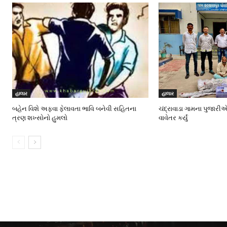
હાલાર
હાલાર
બહેન વિશે અફવા ફેલાવતા ભાવિ બનેવી સહિતના
ચંદ્રાવાડા ગામના પુજારીએ
ત્રણ શખ્સોનો હુમલો
વાવેતર કર્યું