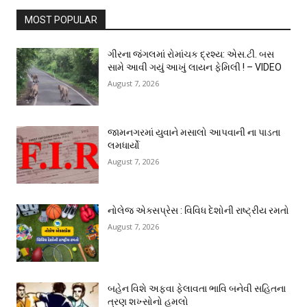
MOST POPULAR
ગીરના જંગલમાં રોમાંચક દ્રશ્ય: એસ.ટી. બસ
સામે આવી ગયું આખું લાયન ફેમિલી ! – VIDEO
August 7, 2026
જામનગરમાં યુવાને મસાલો આપવાની ના પાડતા
લમધાર્યો
August 7, 2026
નોલેજ એક્સપ્રેસ : વિવિધ દેશોની રાષ્ટ્રીય રમતો
August 7, 2026
બહેન વિશે અફવા ફેલાવતા ભાવિ બનેવી સહિતના
ત્રણ શખ્સોનો હુમલો