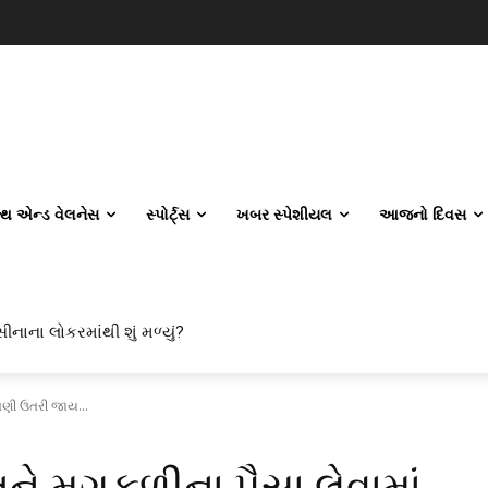
લ્થ એન્ડ વેલનેસ
સ્પોર્ટ્સ
ખબર સ્પેશીયલ
આજનો દિવસ
ીનાના લોકરમાંથી શું મળ્યું?
પાણી ઉતરી જાય...
ને મગફળીના પૈસા લેવામાં