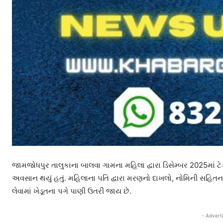
જામજોધપુર તાલુકાના બાલવા ગામના મહિલા દ્વારા ડિસેમ્બર 2025માં ટેકા
અવસાન થયું હતું. મહિલાના પતિ દ્વારા મરણનો દાખલો, નોમિની સહિતન
લેવામાં ખેડૂતના પગે પાણી ઉતરી જાય છે.
- Advert