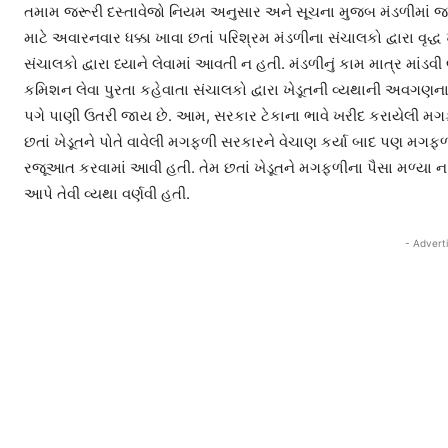
તમામ જરૂરી દસ્તાવેજો નિયમ અનુસાર અને સૂચના મુજબ મંડળીમાં જમ
માટે અવારનવાર ધક્કા ખાવા છતાં પરિશ્રમ મંડળીના સંચાલકો દ્વારા વૃદ
સંચાલકો દ્વારા ધ્યાને લેવામાં આવતી ન હતી. મંડળીનું કામ માત્ર માંડ
કમિશન લેવા પુરતા કહેવાતા સંચાલકો દ્વારા ખેડૂતની વ્યથાની અવગણના ક
પગે પાણી ઉતરી જાય છે. આમ, સરકાર ટેકાના ભાવે ખરીદ કરાયેલી મગફળ
છતાં ખેડૂતને પોતે વાવેલી મગફળી સરકારને વેચાણ કર્યા બાદ પણ મગફળીન
રજૂઆત કરવામાં આવી હતી. તેમ છતાં ખેડૂતને મગફળીના પૈસા મળ્યા ન હ
આપે તેવી વ્યથા વર્ણવી હતી.
- Advert