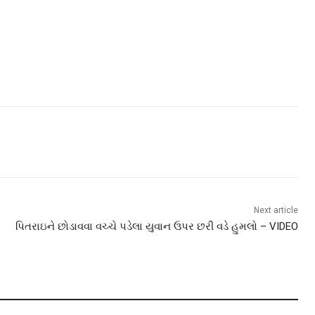
Next article
પિતરાઇને છોડાવવા વચ્ચે પડેલા યુવાન ઉપર છરી વડે હુમલો – VIDEO