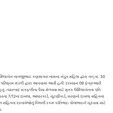
મિલાબેન નાનજીભાઇ કણસાગરા નામના ખેડૂત મહિલા દ્વારા ગત્ તા. 30
ે પરિશ્રમ મંડળી દ્વારા આપવામાં આવી હતી. દરમ્યાન 09 ફેબ્રુઆરી
તું. ત્યારબાદ મગફળીના પૈસા મેળવવા માટે મૃતક ઉર્મિલાબેનના પતિ
રના 7/12ના દાખલા, આધારકાર્ડ, ચૂંટણીકાર્ડ, મરણનો દાખલા સહિતના
લ સહિતના દસ્તાવેજોનું બિલની રકમ કાંતિભાઇ પોલાભાઇને ચૂકવવા માટે
ા.