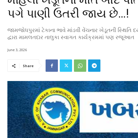
પગે પાણી ઉતરી જાય છે…!
જામજોધપુરમાં ટેકાના ભાવે માંડવી વેંચનાર ખેડૂતની સ્થિતિ
દ્વારા મામલતદાર તાલુકા સ્વાગત કાર્યક્રમમાં પણ રજૂઆત
June 3, 2026
Share