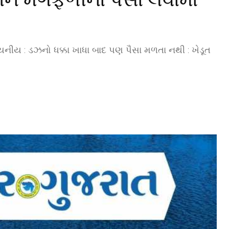
 દયનીય : ડઝનો ધક્કા ખાધા બાદ પણ પૈસા મળતા નથી : ખેડૂત