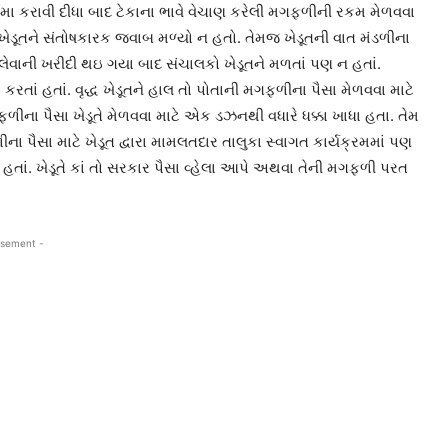
ા કરાવી દીધા બાદ ટેકાના ભાવે વેચાણ કરેલી મગફળીની રકમ મેળવવા
્ધ ખેડૂતને સંતોષકારક જવાબ મળ્યો ન હતો. તેમજ ખેડૂતની વાત મંડળીના
વી લેવાની ખરીદી થઇ ગયા બાદ સંચાલકો ખેડૂતને મળતાં પણ ન હતાં.
રતાં હતાં. વૃદ્ધ ખેડૂતને હાલ તો પોતાની મગફળીના પૈસા મેળવવા માટે
ીના પૈસા ખેડૂતે મેળવવા માટે એક ડઝનથી વધારે ધક્કા ખાધા હતા. તેમ
ા પૈસા માટે ખેડૂત દ્વારા મામલતદાર તાલુકા સ્વાગત કાર્યક્રમમાં પણ
તાં. ખેડૂતે કાં તો સરકાર પૈસા વ્હેલા આપે અથવા તેની મગફળી પરત
isement -