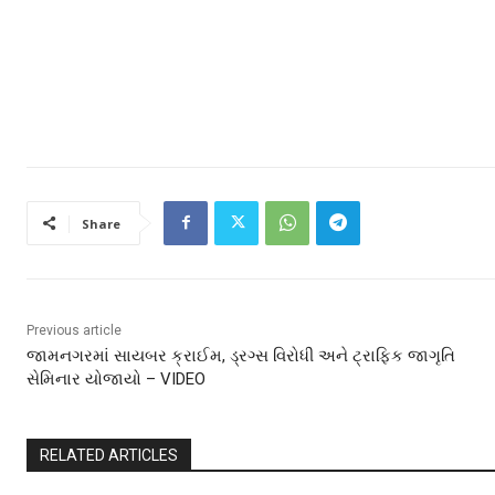
Share
Previous article
જામનગરમાં સાયબર ક્રાઈમ, ડ્રગ્સ વિરોધી અને ટ્રાફિક જાગૃતિ
સેમિનાર યોજાયો – VIDEO
RELATED ARTICLES