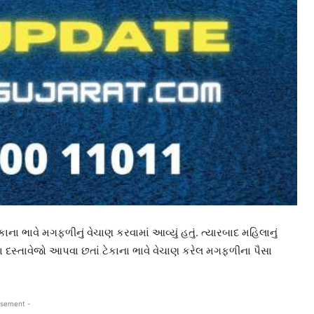
ના ભાવે મગફળીનું વેચાણ કરવામાં આવ્યું હતું. ત્યારબાદ મહિલાનું
ા દસ્તાવેજો આપવા છતાં ટેકાના ભાવે વેચાણ કરેલ મગફળીના પૈસા
isement -