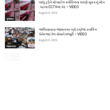
ચાલુ ટ્રેને મોબાઈલ સ્નેચિંગના કારણે યુવકનું મોત
: ઘટના CCTVમાં કેદ – VIDEO
August 8, 2026
ગુજરાત
અલિયાબાડા-જામનગર બ્રોડગ્રેજ ડબલિંગ
પેસેન્જર રેલ સેવાને મંજૂરી – VIDEO
August 8, 2026
જામનગર