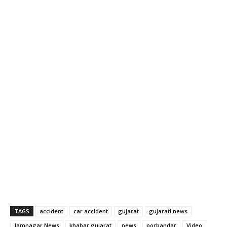
TAGS
accident
car accident
gujarat
gujarati news
Jamnagar News
khabar gujarat
news
porbandar
Video