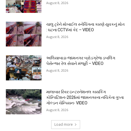
August 8, 2026
ચાલુ ટ્રેને મોબાઈલ સ્નેચિંગના કારણે યુવકનું મોત
: ઘટના CCTVમાં કેદ – VIDEO
August 8, 2026
અલિયાબાડા-જામનગર બ્રોડગ્રેજ ડબલિંગ
પેસેન્જર રેલ સેવાને મંજૂરી – VIDEO
August 8, 2026
માલાબાર રિવર ઇન્ટરનેશનલ કાયકિંગ
કોમ્પિટિશન-2026માં જામનગરના નચિકેતા ગુપ્તા
ગોલ્ડન ચેમ્પિયન- VIDEO
August 8, 2026
Load more