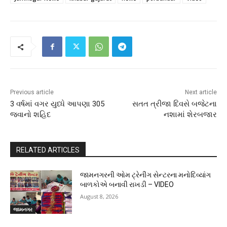
Previous article
Next article
3 વર્ષમાં વગર યુધ્ધે આપણા 305
સતત ત્રીજા દિવસે બજેટના
જવાનો શહિદ
નશામાં શેરબજાર
RELATED ARTICLES
જામનગરની ઓમ ટ્રેનીંગ સેન્ટરના મનોદિવ્યાંગ
બાળકોએ બનાવી રાખડી – VIDEO
August 8, 2026
જામનગર