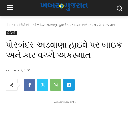
Home
વિડિઓ
પોરબંદર અડવાણા હાઇવે પર બાઇક અને કાર વચ્ચે અકસ્માત
વિડિઓ
પોરબંદર અડવાણા હાઇવે પર બાઇક
અને કાર વચ્ચે અકસ્માત
February 3, 2021
- Advertisement -