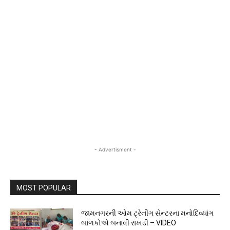
- Advertisment -
MOST POPULAR
જામનગરની ઓમ ટ્રેનીંગ સેન્ટરના મનોદિવ્યાંગ
બાળકોએ બનાવી રાખડી – VIDEO