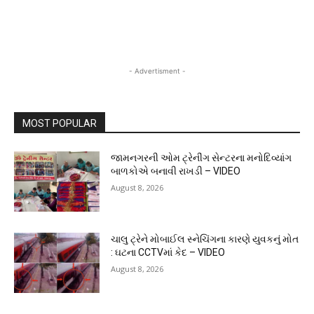
- Advertisment -
MOST POPULAR
જામનગરની ઓમ ટ્રેનીંગ સેન્ટરના મનોદિવ્યાંગ
બાળકોએ બનાવી રાખડી – VIDEO
August 8, 2026
ચાલુ ટ્રેને મોબાઈલ સ્નેચિંગના કારણે યુવકનું મોત
: ઘટના CCTVમાં કેદ – VIDEO
August 8, 2026