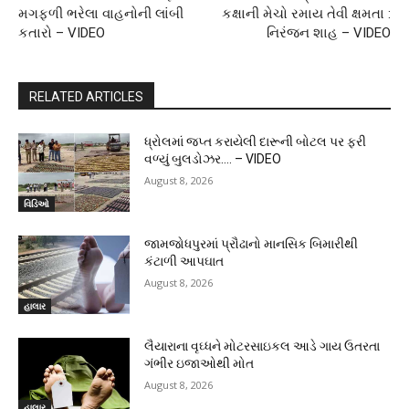
મગફળી ભરેલા વાહનોની લાંબી
કક્ષાની મેચો રમાય તેવી ક્ષમતા :
કતારો – VIDEO
નિરંજન શાહ – VIDEO
RELATED ARTICLES
ધ્રોલમાં જપ્ત કરાયેલી દારૂની બોટલ પર ફરી
વળ્યું બુલડોઝર…. – VIDEO
August 8, 2026
વિડિઓ
જામજોધપુરમાં પ્રૌઢાનો માનસિક બિમારીથી
કંટાળી આપઘાત
August 8, 2026
હાલાર
લૈયારાના વૃઘ્ધને મોટરસાઇકલ આડે ગાય ઉતરતા
ગંભીર ઇજાઓથી મોત
August 8, 2026
હાલાર