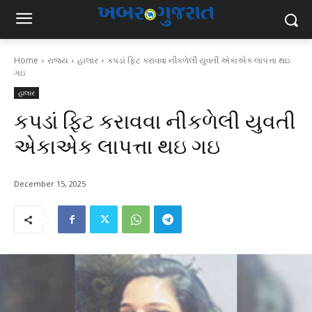
Home
રાજ્ય
હાલાર
કપડાં ફિટ કરાવવા નીકળેલી યુવતી એકાએક લાપત્તા થઇ
ગઇ
હાલાર
કપડાં ફિટ કરાવવા નીકળેલી યુવતી
એકાએક લાપત્તા થઇ ગઇ
December 15, 2025