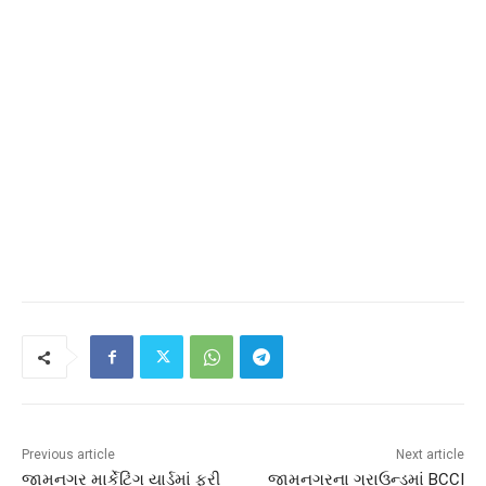
Previous article
Next article
જામનગર માર્કેટિંગ યાર્ડમાં ફરી
જામનગરના ગ્રાઉન્ડમાં BCCI