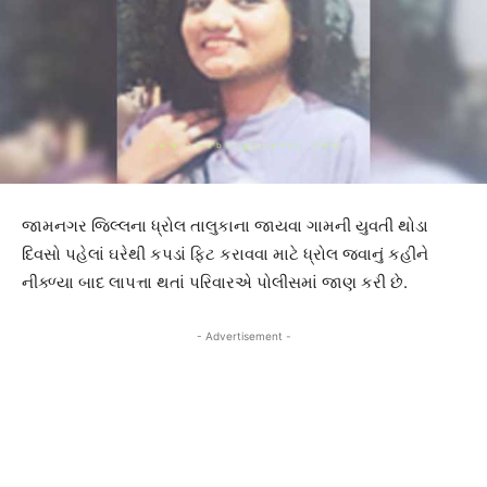
જામનગર જિલ્લના ધ્રોલ તાલુકાના જાયવા ગામની યુવતી થોડા
દિવસો પહેલાં ઘરેથી કપડાં ફિટ કરાવવા માટે ધ્રોલ જવાનું કહીને
નીક્ળ્યા બાદ લાપત્તા થતાં પરિવારએ પોલીસમાં જાણ કરી છે.
- Advertisement -