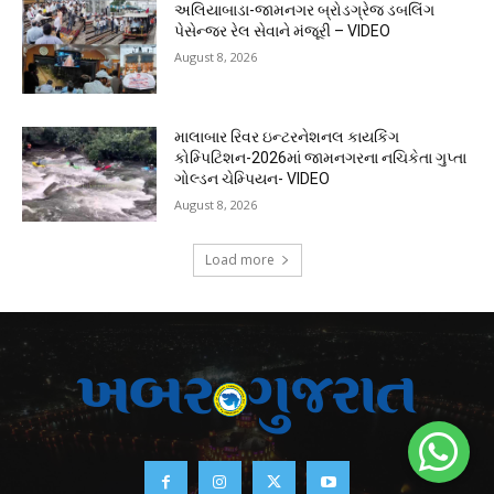
અલિયાબાડા-જામનગર બ્રોડગ્રેજ ડબલિંગ
પેસેન્જર રેલ સેવાને મંજૂરી – VIDEO
August 8, 2026
માલાબાર રિવર ઇન્ટરનેશનલ કાયકિંગ
કોમ્પિટિશન-2026માં જામનગરના નચિકેતા ગુપ્તા
ગોલ્ડન ચેમ્પિયન- VIDEO
August 8, 2026
Load more