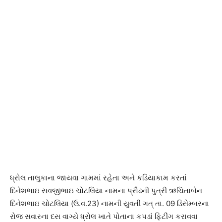
ધ્રોલ તાલુકાના જાયવા ગામમાં રહેતા અને કડિયાકામ કરતાં
દિનેશભાઇ સવજીભાઇ ચોટલિયા નામના પ્રૌઢની પુત્રી ઋચિતાબેન
દિનેશભાઇ ચોટલિયા (ઉ.વ.23) નામની યુવતી ગત્ તા. 09 ડિસેમ્બરના
રોજ સવારના દસ વાગ્યે ધ્રોલ ખાતે પોતાના કપડાં ફિટીંગ કરાવવા