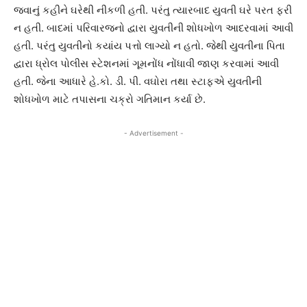
જવાનું કહીને ઘરેથી નીકળી હતી. પરંતુ ત્યારબાદ યુવતી ઘરે પરત ફરી
ન હતી. બાદમાં પરિવારજનો દ્વારા યુવતીની શોધખોળ આદરવામાં આવી
હતી. પરંતુ યુવતીનો કયાંય પત્તો લાગ્યો ન હતો. જેથી યુવતીના પિતા
દ્વારા ધ્રોલ પોલીસ સ્ટેશનમાં ગૂમનોંધ નોંધાવી જાણ કરવામાં આવી
હતી. જેના આધારે હે.કો. ડી. પી. વઘોરા તથા સ્ટાફએ યુવતીની
શોધખોળ માટે તપાસના ચક્રો ગતિમાન કર્યા છે.
- Advertisement -