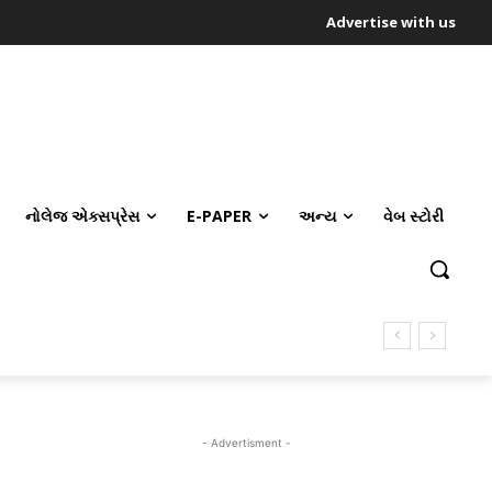
Advertise with us
નોલેજ એક્સપ્રેસ
E-PAPER
અન્ય
વેબ સ્ટોરી
- Advertisment -