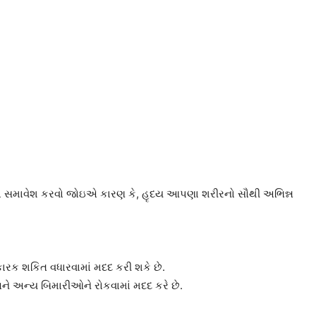
ુઓનો સમાવેશ કરવો જોઇએ કારણ કે, હૃદય આપણા શરીરનો સૌથી અભિન્ન
તિકારક શકિત વધારવામાં મદદ કરી શકે છે.
અને અન્ય બિમારીઓને રોકવામાં મદદ કરે છે.