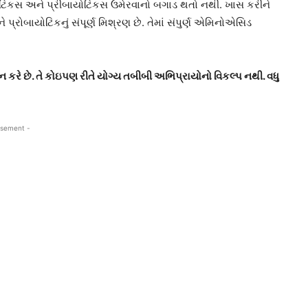
યોટિકસ અને પ્રીબાયોટિકસ ઉમેરવાનો બગાડ થતો નથી. ખાસ કરીને
્રોબાયોટિકનું સંપૂર્ણ મિશ્રણ છે. તેમાં સંપુર્ણ એમિનોએસિડ
કરે છે. તે કોઇપણ રીતે યોગ્ય તબીબી અભિપ્રાયોનો વિકલ્પ નથી. વધુ
isement -