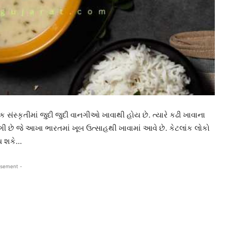
દરેક સંસ્કૃતીમાં જુદી જુદી વાનગીઓ ખાવાથી હોય છે. ત્યારે કઢી ખાવાના
ી છે જે આખા ભારતમાં ખૂબ ઉત્સાહથી ખાવામાં આવે છે. કેટલાંક લોકો
ોય શકે…
isement -