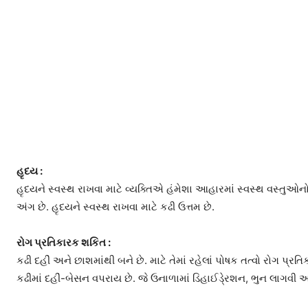
હૃદય :
હૃદયને સ્વસ્થ રાખવા માટે વ્યક્તિએ હંમેશા આહારમાં સ્વસ્થ વસ્ત
અંગ છે. હૃદયને સ્વસ્થ રાખવા માટે કઢી ઉત્તમ છે.
રોગ પ્રતિકારક શકિત :
કઢી દહીં અને છાશમાંથી બને છે. માટે તેમાં રહેલાં પોષક તત્વો રોગ પ્ર
કઢીમાં દહીં-બેસન વપરાય છે. જે ઉનાળામાં ડિહાઈડે્રશન, ભુન લાગવી 