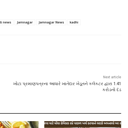
ti news
Jamnagar
Jamnagar News
kadhi
Next article
ખોટા પ્રમાણપત્રના આધારે ખાતેદાર ખેડૂતને કલેકટર દ્વારા 1.41
કરોડનો દંડ