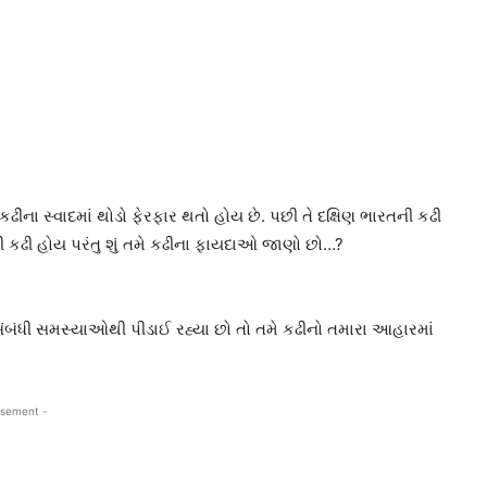
કઢીના સ્વાદમાં થોડો ફેરફાર થતો હોય છે. પછી તે દક્ષિણ ભારતની કઢી
ની કઢી હોય પરંતુ શું તમે કઢીના ફાયદાઓ જાણો છો…?
ંબંધી સમસ્યાઓથી પીડાઈ રહ્યા છો તો તમે કઢીનો તમારા આહારમાં
isement -