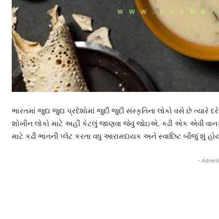
ભારતમાં જુદા જુદા પ્રદેશોમાં જુદી જુદી સંસ્કૃતિના લોકો વસે છે ત્યારે 
શોખીન લોકો માટે અહીં કેટલું જાણવા જેવું જોઇએ. કઢી એક એવી વાનગ
માટે કઢી ભાતની પ્લેટ કરતા વધુ આરામદાયક અને સ્વાદિષ્ટ બીજું શું હ
- Advert