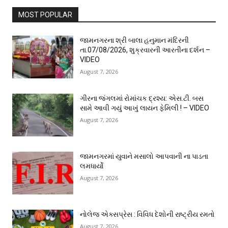
MOST POPULAR
જામનગરના શ્રી બાલા હનુમાન મંદિરની
તા.07/08/2026, શુક્રવારની આરતીના દર્શન –
VIDEO
August 7, 2026
ગીરના જંગલમાં રોમાંચક દ્રશ્ય: એસ.ટી. બસ
સામે આવી ગયું આખું લાયન ફેમિલી ! – VIDEO
August 7, 2026
જામનગરમાં યુવાને મસાલો આપવાની ના પાડતા
લમધાર્યો
August 7, 2026
નોલેજ એક્સપ્રેસ : વિવિધ દેશોની રાષ્ટ્રીય રમતો
August 7, 2026