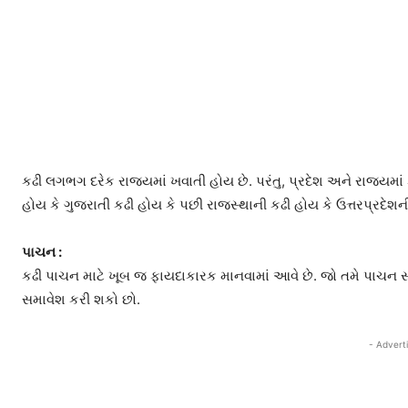
કઢી લગભગ દરેક રાજ્યમાં ખવાતી હોય છે. પરંતુ, પ્રદેશ અને રાજ્યમાં 
હોય કે ગુજરાતી કઢી હોય કે પછી રાજસ્થાની કઢી હોય કે ઉત્તરપ્રદેશ
પાચન :
કઢી પાચન માટે ખૂબ જ ફાયદાકારક માનવામાં આવે છે. જો તમે પાચન સ
સમાવેશ કરી શકો છો.
- Advert