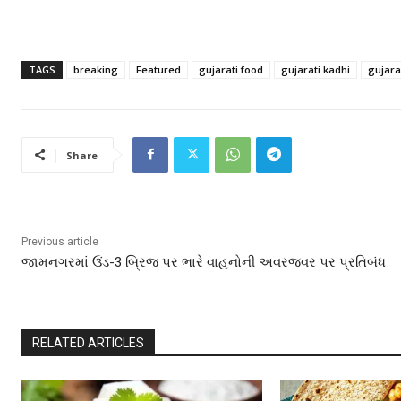
TAGS
breaking
Featured
gujarati food
gujarati kadhi
gujara
Share
Previous article
જામનગરમાં ઉંડ-3 બ્રિજ પર ભારે વાહનોની અવરજવર પર પ્રતિબંધ
RELATED ARTICLES