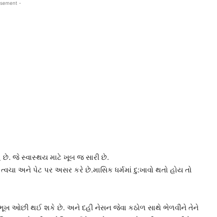
isement -
ે. જે સ્વાસ્થય માટે ખૂબ જ સારી છે.
્વચા અને પેટ પર અસર કરે છે.માસિક ધર્મમાં દુ:ખાવો થતો હોય તો
ભૂખ ઓછી થઈ શકે છે. અને દહી નેસન જેવા કઠોળ સાથે ભેળવીને તેને