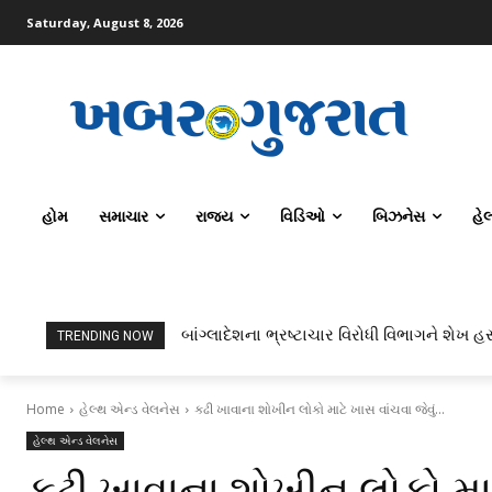
Saturday, August 8, 2026
હોમ
સમાચાર
રાજ્ય
વિડિઓ
બિઝનેસ
હે
બાંગ્લાદેશના ભ્રષ્ટાચાર વિરોધી વિભાગને શેખ હસ
TRENDING NOW
Home
હેલ્થ એન્ડ વેલનેસ
કઢી ખાવાના શોખીન લોકો માટે ખાસ વાંચવા જેવું...
હેલ્થ એન્ડ વેલનેસ
કઢી ખાવાના શોખીન લોકો માટ