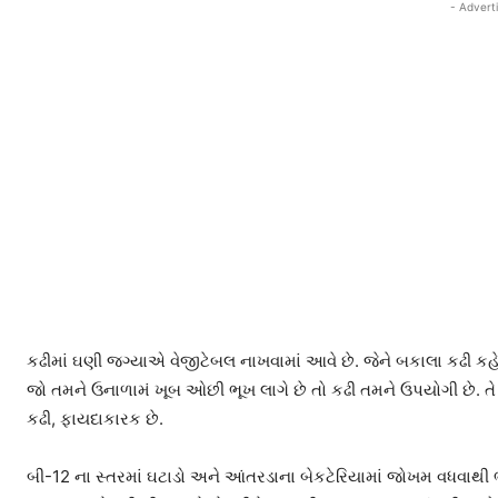
- Advert
કઢીમાં ઘણી જગ્યાએ વેજીટેબલ નાખવામાં આવે છે. જેને બકાલા કઢી કહે છ
જો તમને ઉનાળામં ખૂબ ઓછી ભૂખ લાગે છે તો કઢી તમને ઉપયોગી છે. તે ત
કઢી, ફાયદાકારક છે.
બી-12 ના સ્તરમાં ઘટાડો અને આંતરડાના બેકટેરિયામાં જોખમ વધવાથી 