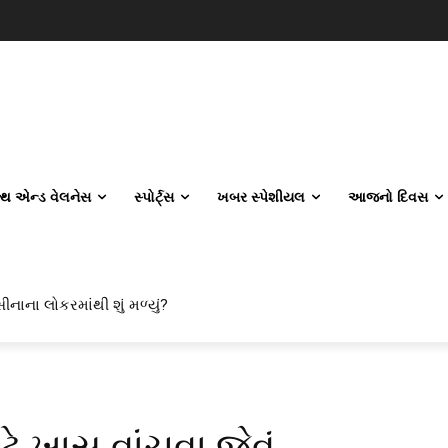
લ્થ એન્ડ વેલનેસ
સ્પોર્ટ્સ
ખબર સ્પેશીયલ
આજનો દિવસ
ીનાના લોકરમાંથી શું મળ્યું?
ે ખાસ વાંચવા જેવું…