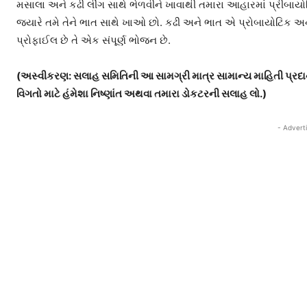
મસાલા અને કઢી લીંગ સાથે ભેળવીને ખાવાથી તમારા આહારમાં પ્રીબા
જ્યારે તમે તેને ભાત સાથે ખાઓ છો. કઢી અને ભાત એ પ્રોબાયોટિક અને પ
પ્રોફાઈલ છે તે એક સંપૂર્ણ ભોજન છે.
(અસ્વીકરણ: સલાહ સમિતિની આ સામગ્રી માત્ર સામાન્ય માહિતી પ્રદાન 
વિગતો માટે હંમેશા નિષ્ણાંત અથવા તમારા ડોકટરની સલાહ લો.)
- Advert