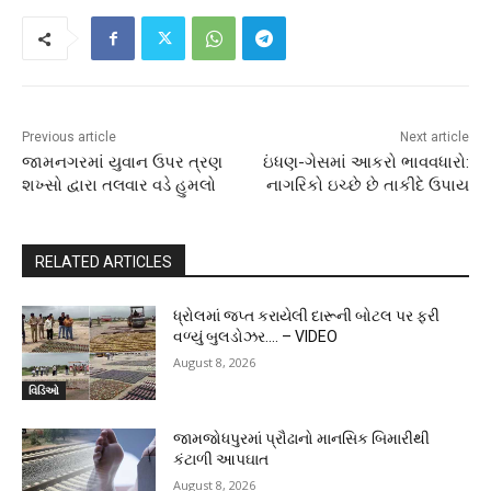
Previous article
Next article
જામનગરમાં યુવાન ઉપર ત્રણ
ઇંધણ-ગેસમાં આકરો ભાવવધારો:
શખ્સો દ્વારા તલવાર વડે હુમલો
નાગરિકો ઇચ્છે છે તાકીદે ઉપાય
RELATED ARTICLES
ધ્રોલમાં જપ્ત કરાયેલી દારૂની બોટલ પર ફરી
વળ્યું બુલડોઝર…. – VIDEO
August 8, 2026
વિડિઓ
જામજોધપુરમાં પ્રૌઢાનો માનસિક બિમારીથી
કંટાળી આપઘાત
August 8, 2026