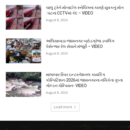
ચાલુ ટ્રેને મોબાઈલ સ્નેચિંગના કારણે યુવકનું મોત
: ઘટના CCTVમાં કેદ – VIDEO
August 8, 2026
અલિયાબાડા-જામનગર બ્રોડગ્રેજ ડબલિંગ
પેસેન્જર રેલ સેવાને મંજૂરી – VIDEO
August 8, 2026
માલાબાર રિવર ઇન્ટરનેશનલ કાયકિંગ
કોમ્પિટિશન-2026માં જામનગરના નચિકેતા ગુપ્તા
ગોલ્ડન ચેમ્પિયન- VIDEO
August 8, 2026
Load more