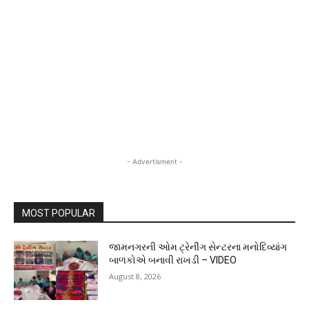
- Advertisment -
MOST POPULAR
જામનગરની ઓમ ટ્રેનીંગ સેન્ટરના મનોદિવ્યાંગ
બાળકોએ બનાવી રાખડી – VIDEO
August 8, 2026