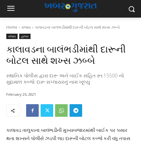
Home
રાજ્ય
કાલાવડના બાલંભડીમાંથી દારૂની બોટલ સાથે શખ્સ ઝબ્બે
રાજ્ય
હાલાર
કાલાવડના બાલંભડીમાંથી દારૂની
બોટલ સાથે શખ્સ ઝબ્બે
સ્થાનિક પોલીસ દ્વારા દારૂ અને બાઈક સહિત રૂા.15500 નો
મુદ્દામાલ કબ્જે: દારૂ સપ્લાયરનું નામ ખૂલ્યુ
February 25, 2021
કાલાવડ તાલુકાના બાલંભડીની મુખ્યબજારમાંથી બાઈક પર પસાર
થતા શખ્સને પોલીસે ઝડપી લઇ દારૂની બોટલ કબ્જે કરી વધુ તપાસ