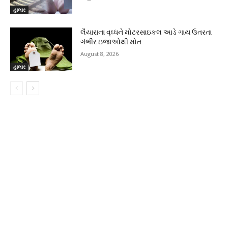
હાલાર
લૈયારાના વૃઘ્ધને મોટરસાઇકલ આડે ગાય ઉતરતા
ગંભીર ઇજાઓથી મોત
August 8, 2026
હાલાર