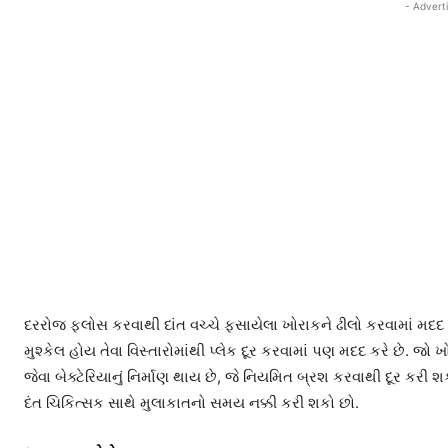
- Advert
દરરોજ ફ્લોસ કરવાથી દાંત વચ્ચે ફસાયેલા ખોરાકને ઢીલો કરવામાં મદદ મ
મુશ્કેલ હોય તેવા વિસ્તારોમાંથી પ્લેક દૂર કરવામાં પણ મદદ કરે છે. જો ખ
જેવા બેક્ટેરિયાનું નિર્માણ થાય છે, જે નિયમિત બ્રશ કરવાથી દૂર કરી 
દંત ચિકિત્સક સાથે મુલાકાતનો સમય નક્કી કરી શકો છો.