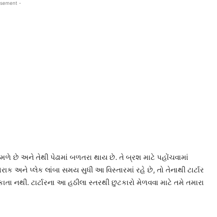
isement -
ળે છે અને તેથી પેઢામાં બળતરા થાય છે. તે બ્રશ માટે પહોંચવામાં
ોરાક અને પ્લેક લાંબા સમય સુધી આ વિસ્તારમાં રહે છે, તો તેનાથી ટાર્ટાર
શકાતા નથી. ટાર્ટારના આ હઠીલા સ્તરથી છુટકારો મેળવવા માટે તમે તમારા