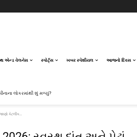
લ્થ એન્ડ વેલનેસ
સ્પોર્ટ્સ
ખબર સ્પેશીયલ
આજનો દિવસ
ાના લોકરમાંથી શું મળ્યું?
લ એન્જિનિયરિંગ કેમ પસંદ કરી રહ્યા છે? IITનો ટ્રેન્ડ બદલાઈ ગયો છે
 જાણો કેટલીક...
 2026: સ્વસ્થ દાંત અને પેઢાં