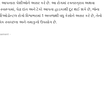
ટેકો આપનારા પેશીઓને અસર કરે છે. આ રોગમાં રક્તસ્ત્રાવ અથવા
ભીર સ્વરૂપમાં, પેઢા દાંત અને ટેકો આપતા હાડકાથી દૂર થઈ શકે છે, જેના
િરિઓડોન્ટલ રોગો વિશ્વભરમાં 1 અબજથી વધુ કેસોને અસર કરે છે, તેનો
િક સ્વચ્છતા અને તમાકુનો ઉપયોગ છે.
isement -