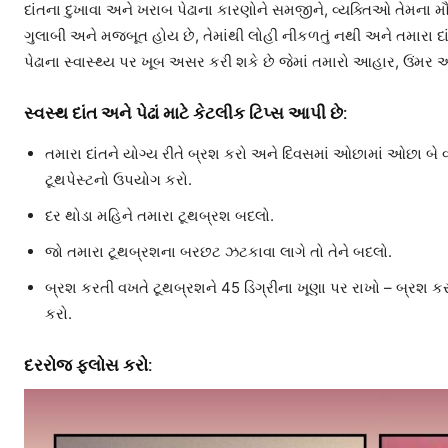
દાંતના દુખાવા અને ખરાબ પેઢાના કારણોને સમજીને, વ્યક્તિઓ તેમના મૌખિ
ગુલાબી અને મજબૂત હોય છે, તેમાંથી લોહી નીકળતું નથી અને તમારા
પેઢાના સ્વાસ્થ્ય પર ખૂબ અસર કરી શકે છે જેમાં તમારો આહાર, ઉંમર
સ્વસ્થ દાંત અને પેઢાં માટે
કેટલીક
ટિપ્સ
આપી
છે
:
તમારા દાંતને યોગ્ય રીતે બ્રશ કરો અને દિવસમાં ઓછામાં ઓછા બ
ટૂથપેસ્ટનો ઉપયોગ કરો.
દર થોડા મહિને તમારા ટૂથબ્રશ બદલો.
જો તમારા ટૂથબ્રશના બરછટ ઝટકાવા લાગે તો તેને બદલો.
બ્રશ કરતી વખતે ટૂથબ્રશને 45 ડિગ્રીના ખૂણા પર રાખો – બ્રશ કરત
કરો.
દરરોજ ફ્લોસ કરો: