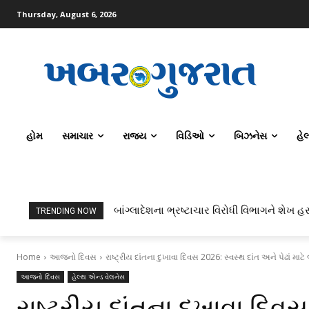
Thursday, August 6, 2026
હોમ
સમાચાર
રાજ્ય
વિડિઓ
બિઝનેસ
હે
બાંગ્લાદેશના ભ્રષ્ટાચાર વિરોધી વિભાગને શેખ હસીન
ટોપર્સ કોમ્પ્યુટર સાયન્સ અને AI કરતાં સિવિ
TRENDING NOW
Home
આજનો દિવસ
રાષ્ટ્રીય દાંતના દુખાવા દિવસ 2026: સ્વસ્થ દાંત અને પેઢાં માટે
આજનો દિવસ
હેલ્થ એન્ડ વેલનેસ
રાષ્ટ્રીય દાંતના દુખાવા દિવસ