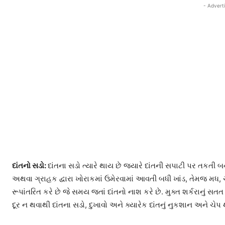
- Advert
દાંતનો સડો:
દાંતના સડો ત્યારે થાય છે જ્યારે દાંતની સપાટી પર તકતી બ
અથવા ગ્રાહક દ્વારા ખોરાકમાં ઉમેરવામાં આવતી બધી ખાંડ, તેમજ મધ, 
રૂપાંતરિત કરે છે જે સમય જતાં દાંતનો નાશ કરે છે. મુક્ત શર્કરાનું સત
દૂર ન થવાથી દાંતના સડો, દુખાવો અને ક્યારેક દાંતનું નુકશાન અને ચેપ