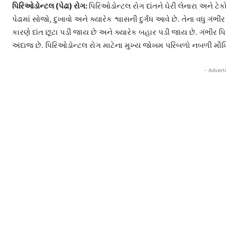
પિરિઓડોન્ટલ (પેઢા) રોગ:
પિરિઓડોન્ટલ રોગ દાંતને ઘેરી લેનારા અને 
પેઢામાં સોજો, દુખાવો અને ક્યારેક શ્વાસની દુર્ગંધ આવે છે. તેના વધુ ગં
કારણે દાંત છૂટા પડી જાય છે અને ક્યારેક બહાર પડી જાય છે. ગંભીર પ
અંદાજ છે. પિરિઓડોન્ટલ રોગ માટેના મુખ્ય જોખમ પરિબળો નબળી મૌખ
- Advert