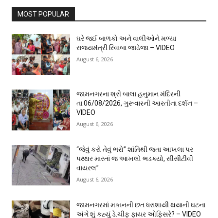
MOST POPULAR
ઘરે જઈ બાળકો અને વાલીઓને મળ્યા
રાજ્યમંત્રી રિવાબા જાડેજા – VIDEO
August 6, 2026
જામનગરના શ્રી બાલા હનુમાન મંદિરની
તા.06/08/2026, ગુરૂવારની આરતીના દર્શન –
VIDEO
August 6, 2026
“જેવું કરો તેવું ભરો” શાંતિથી જતા આખલા પર
પથ્થર મારતાં જ આખલો ભડક્યો, સીસીટીવી
વાયરલ”
August 6, 2026
જામનગરમાં મકાનની છત ધરાશાયી થયાની ઘટના
અંગે શું કહ્યું ડે.ચીફ ફાયર ઓફિસરે? – VIDEO