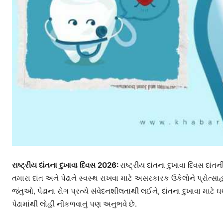
રાષ્ટ્રીય
દાંતના
દુખાવા
દિવસ
2026:
રાષ્ટ્રીય દાંતના દુખાવા દિવસ દા
તમારા દાંત અને પેઢાને સ્વસ્થ રાખવા માટે અસરકારક ઉકેલોને પ્રોત્સ
જંતુઓ, પેઢાના રોગ પ્રત્યે સંવેદનશીલતાથી લઈને, દાંતના દુખાવા માટ
પેઢામાંથી લોહી નીકળવાનું પણ અનુભવે છે.