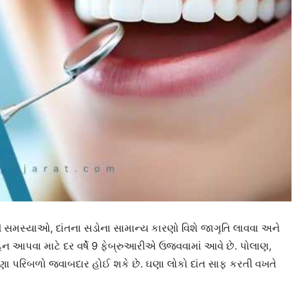
ંતની સમસ્યાઓ, દાંતના સડોના સામાન્ય કારણો વિશે જાગૃતિ લાવવા અને
ાહન આપવા માટે દર વર્ષે 9 ફેબ્રુઆરીએ ઉજવવામાં આવે છે. પોલાણ,
ે ઘણા પરિબળો જવાબદાર હોઈ શકે છે. ઘણા લોકો દાંત સાફ કરતી વખતે