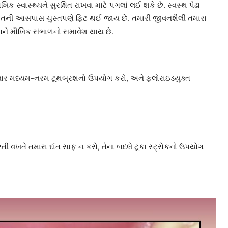
ક સ્વાસ્થ્યને સુરક્ષિત રાખવા માટે પગલાં લઈ શકે છે. સ્વસ્થ પેઢા
 દાંતની આસપાસ ચુસ્તપણે ફિટ થઈ જાય છે. તમારી જીવનશૈલી તમારા
 અને મૌખિક સંભાળનો સમાવેશ થાય છે.
ે વાર મધ્યમ-નરમ ટૂથબ્રશનો ઉપયોગ કરો, અને ફ્લોરાઇડયુક્ત
ી વખતે તમારા દાંત સાફ ન કરો, તેના બદલે ટૂંકા સ્ટ્રોકનો ઉપયોગ