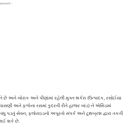
isement -
ને છે અને ખોરાક અને પીણાંમાં રહેલી મુક્ત શર્કરા (ઉત્પાદક, રસોઈયા
ચાસણી અને ફળોના રસમાં કુદરતી રીતે હાજર ખાંડ) ને એસિડમાં
ત વધુ પડતું સેવન, ફ્લોરાઇડનો અપૂરતો સંપર્ક અને ટૂથબ્રશ દ્વારા તકતી
 થઈ શકે છે.