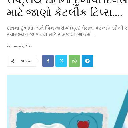
માટે જાણો કેટલીક ટિપ્સ….
દાંતના દુખાવા અને બિનઆરોગ્યપ્રદ પેઢાના કેટલાક સૌથી
સ્વાસ્થ્યને જાળવવા માટે સમજવા જોઈએ...
February 9, 2026
Share