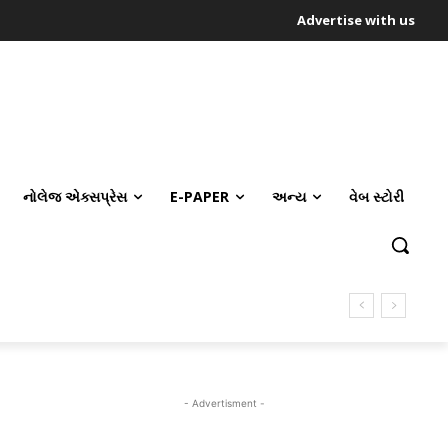
Advertise with us
નોલેજ એક્સપ્રેસ
E-PAPER
અન્ય
વેબ સ્ટોરી
- Advertisment -