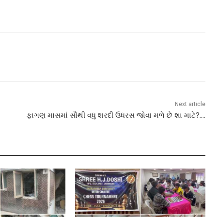
Next article
ફાગણ માસમાં સૌથી વધુ શરદી ઉધરસ જોવા મળે છે શા માટે?….