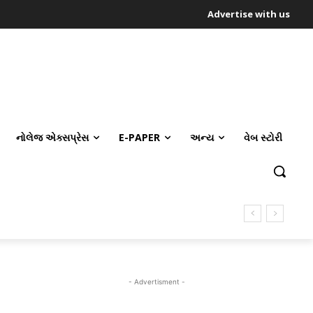
Advertise with us
નોલેજ એક્સપ્રેસ
E-PAPER
અન્ય
વેબ સ્ટોરી
- Advertisment -