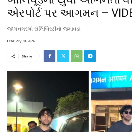
એરપોર્ટ પર આગમન – VID
જામનગરમાં સેલિબ્રિટીનો જમાવડો
February 20, 2026
Share