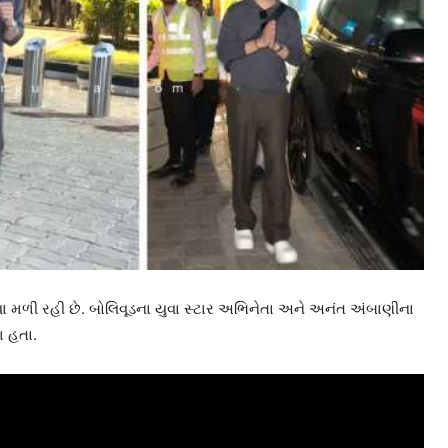
ી રહી છે. બોલિવૂડના યુવા સ્ટાર અભિનેતા અને અનંત અંબાણીના
ા હતા.