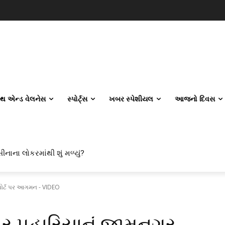
લ્થ એન્ડ વેલનેસ
સ્પોર્ટ્સ
ખબર સ્પેશીયલ
આજનો દિવસ
 એન્જિનિયરિંગ કેમ પસંદ કરી રહ્યા છે? IITનો ટ્રેન્ડ બદલાઈ ગયો છે
પોર્ટ પર આગમન - VIDEO
ીર પહારિયાનું જામનગર