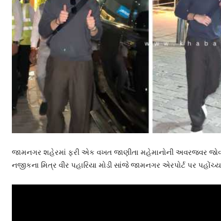
જામનગર શહેરમાં ફરી એક વખત જાણીતા મહેમાનોની અવરજવર જોવા મળ
નજીકના મિત્ર વીર પહારિયા મોડી સાંજે જામનગર એરપોર્ટ પર પહોંચ્ય