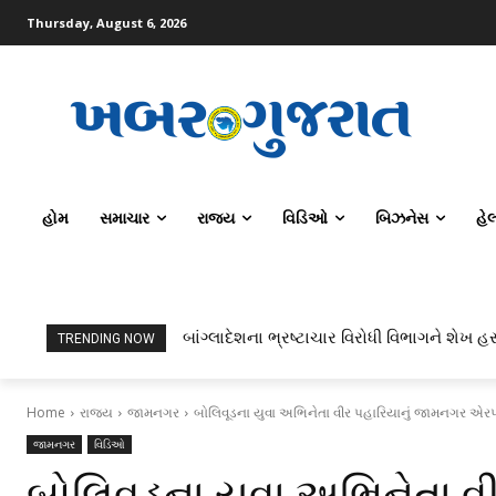
Thursday, August 6, 2026
હોમ
સમાચાર
રાજ્ય
વિડિઓ
બિઝનેસ
હે
ટોપર્સ કોમ્પ્યુટર સાયન્સ અને AI કરતાં સિવિલ
TRENDING NOW
Home
રાજ્ય
જામનગર
બોલિવૂડના યુવા અભિનેતા વીર પહારિયાનું જામનગર એર
જામનગર
વિડિઓ
બોલિવૂડના યુવા અભિનેતા વ