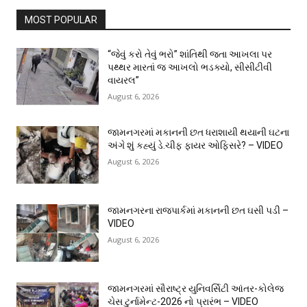
MOST POPULAR
“જેવું કરો તેવું ભરો” શાંતિથી જતા આખલા પર
પથ્થર મારતાં જ આખલો ભડક્યો, સીસીટીવી
વાયરલ”
August 6, 2026
જામનગરમાં મકાનની છત ધરાશાયી થયાની ઘટના
અંગે શું કહ્યું ડે.ચીફ ફાયર ઓફિસરે? – VIDEO
August 6, 2026
જામનગરના રાજપાર્કમાં મકાનની છત ઘસી પડી –
VIDEO
August 6, 2026
જામનગરમાં સૌરાષ્ટ્ર યુનિવર્સિટી આંતર-કોલેજ
ચેસ ટુર્નામેન્ટ-2026 નો પ્રારંભ – VIDEO