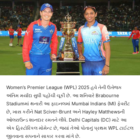
Women’s Premier League (WPL) 2025 હવે તેની ઉત્તેજક
અંતિમ મર્યાદા સુધી પહોંચી ચૂકી છે. આ શનિવારે Brabourne
Stadiumમાં થનારી આ ફાઇનલમાં Mumbai Indians (MI) ફેવરીટ
છે, ખાસ કરીને Nat Sciver-Brunt અને Hayley Matthewsની
ઓલરાઉન્ડ શાનદાર રમતને લીધે. Delhi Capitals (DC) માટે આ
એક હિસ્ટોરિકલ મોમેન્ટ છે, જ્યાં તેઓ પોતાનું પ્રથમ WPL ટાઈટલ
જીતવાના સપનાને સાકાર કરવા માંગે છે.