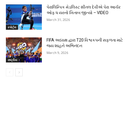
પેરાલિમ્પિક મેડલિસ્ટ શીતલ દેવીએ પેરા આર્ચર
ઓફ ધ યરનો ખિતાબ જીત્યો – VIDEO
March 31, 2026
સ્પોર્ટ્સ
FIFA અધ્યક્ષ દ્વારા T20 વિશ્વકપની સફળતા માટે
જય શાહને અભિનંદન
March 9, 2026
રાષ્ટ્રીય