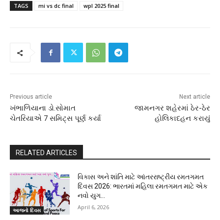
TAGS
mi vs dc final
wpl 2025 final
Previous article
Next article
ખંભાળિયાના ડો.સોમાત
જામનગર શહેરમાં ઠેર-ઠેર
ચેતરિયાએ 7 સમિટ્સ પૂર્ણ કર્યા
હોલિકાદહન કરાયું
RELATED ARTICLES
વિકાસ અને શાંતિ માટે આંતરરાષ્ટ્રીય રમતગમત
દિવસ 2026: ભારતમાં મહિલા રમતગમત માટે એક
નવો યુગ…
April 6, 2026
આજનો દિવસ