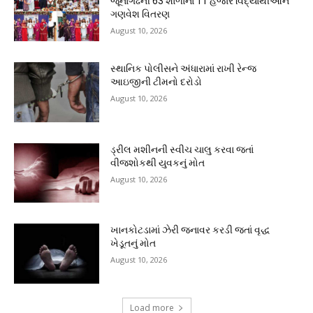
જૂનાગઢની 63 શાળાના 11 હજાર વિદ્યાર્થીઓને
ગણવેશ વિતરણ
August 10, 2026
સ્થાનિક પોલીસને અંધારામાં રાખી રેન્જ
આઇજીની ટીમનો દરોડો
August 10, 2026
ડ્રીલ મશીનની સ્વીચ ચાલુ કરવા જતાં
વીજશોકથી યુવકનું મોત
August 10, 2026
ખાનકોટડામાં ઝેરી જનાવર કરડી જતાં વૃદ્ધ
ખેડૂતનું મોત
August 10, 2026
Load more