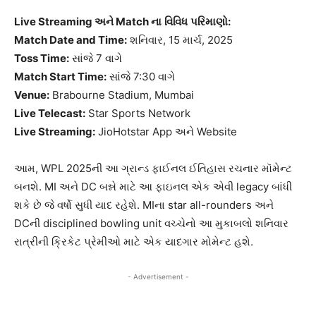
Live Streaming
અને
Match
ના
વિવિધ
પરિમાણો
:
Match Date and Time:
શનિવાર, 15 માર્ચ, 2025
Toss Time:
સાંજે 7 વાગે
Match Start Time:
સાંજે 7:30 વાગે
Venue:
Brabourne Stadium, Mumbai
Live Telecast:
Star Sports Network
Live Streaming:
JioHotstar App અને Website
આમ, WPL 2025ની આ ગ્રાન્ડ ફાઈનલ ઈતિહાસ રચનાર મૉમેન્ટ
બનશે. MI અને DC બન્ને માટે આ ફાઇનલ એક એવી legacy બાંધી
શકે છે જે વર્ષો સુધી યાદ રહેશે. MIના star all-rounders અને
DCની disciplined bowling unit વચ્ચેનો આ મુકાબલો શનિવાર
રાત્રીની ક્રિકેટ પ્રેમીઓ માટે એક યાદગાર મોમેન્ટ હશે.
- Advertisement -