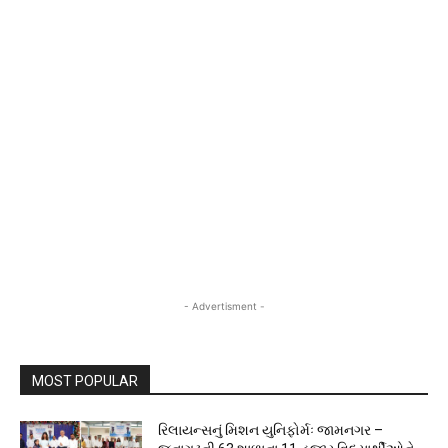
- Advertisment -
MOST POPULAR
રિલાયન્સનું મિશન યુનિફોર્મઃ જામનગર –