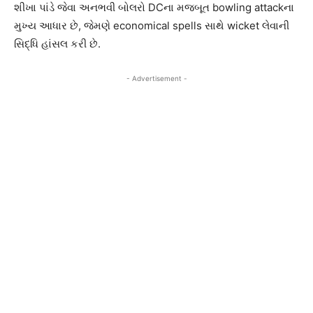
શીખા પાંડે જેવા અનભવી બોલરો DCના મજબૂત bowling attackના
મુખ્ય આધાર છે, જેમણે economical spells સાથે wicket લેવાની
સિદ્ધિ હાંસલ કરી છે.
- Advertisement -