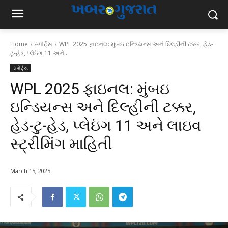
Home
સ્પોર્ટ્સ
WPL 2025 ફાઇનલ: મુંબઇ ઇન્ડિયન્સ અને દિલ્હીની ટક્કર, હેડ-
ટુ-હેડ, પ્લેઇંગ 11 અને...
સ્પોર્ટ્સ
WPL 2025 ફાઇનલ: મુંબઇ
ઇન્ડિયન્સ અને દિલ્હીની ટક્કર,
હેડ-ટુ-હેડ, પ્લેઇંગ 11 અને લાઇવ
સ્ટ્રીમિંગ માહિતી
March 15, 2025