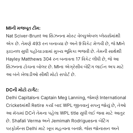
MI
ની
મજબૂત
ટીમ
:
Nat Sciver-Brunt આ સિઝનના મોસ્ટ વેલ્યુએબલ પ્લેયર્સમાંથી
એક છે. તેમણે 493 રન બનાવ્યા છે અને 9 વિકેટ મેળવી છે, જે MIને
ફાઇનલ સુધી પહોંચાડવામાં મુખ્ય ભૂમિકા ભજવી છે. તેમની સાથેથી
Hayley Matthews 304 રન બનાવતા 17 વિકેટ લીધી છે, જે આ
સિઝનના ટોચના બોલર છે. MIના એગ્રેસીવ બેટિંગ લાઈન અપ માટે
આ બંને ખેલાડીઓ સૌથી મોટો સપોર્ટ છે.
DC
ની
મોટો
ટાર્ગેટ
:
Delhi Capitalsના Captain Meg Lanning, જેમણે International
Cricketમાંથી Retire કર્યા બાદ WPL જીતવાનું સપનુ જોયું છે, તેઓ
આ મૅચમાં DCને તેમના પહેલા WPL title સુધી લઈ જવા માટે આતુર
છે. Shafali Verma અને Jemimah Rodriguesના બેટિંગ
પરફોર્મન્સ Delhi માટે ખૂબ મહત્વના બનશે. જેસ જોનાસન અને