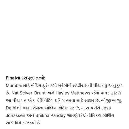
Final
ના
રસપ્રદ
તત્વો
:
Mumbai માટે બેટિંગ ફ્રેન્ડલી બ્રેબોર્ન સ્ટેડીયમની પીચ વધુ અનુકૂળ
છે. Nat Sciver-Brunt અને Hayley Matthews જેવા પાવર હીટર્સ
આ પીચ પર એક ડોમિનેટિંગ ઇનિંગ રમવા માટે સક્ષમ છે. બીજી બાજુ,
Delhiની આશા તેમના બોલિંગ એટેક પર છે, ખાસ કરીને Jess
Jonassen અને Shikha Pandey જેમણે ઈકોનોમિકલ બોલિંગ
સાથે વિકેટ ઝડપી છે.