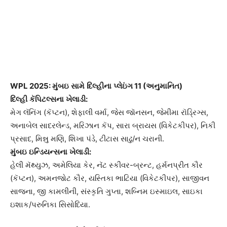
WPL 2025:
મુંબઇ
સામે
દિલ્હીના
પ્લેઇંગ
11 (
અનુમાનિત
)
દિલ્હી
કૅપિટલ્સના
ખેલાડી
:
મેગ લૅનિંગ (કૅપ્ટન), શેફાલી વર્મા, જેસ જૉનસન, જેમીમા રૉડ્રિગ્સ,
અનાબેલ સાદરલેન્ડ, મરિઝાન કૅપ, સારા બ્રાયસ (વિકેટકીપર), નિકી
પ્રસાદ, મિન્નુ મણિ, શિખા પંડે, ટીટાસ સાઢુ/ન ચરાની.
મુંબઇ
ઇન્ડિયન્સના
ખેલાડી
:
હેલી મૅથ્યુઝ, અમેલિયા કેર, નૅટ સ્કીવર-બ્રન્ટ, હર્મનપ્રીત કૌર
(કૅપ્ટન), અમનજોટ કૌર, યસ્તિકા ભાટિયા (વિકેટકીપર), સાજીવન
સાજના, જી કામલીની, સંસ્કૃતિ ગુપ્તા, શબ્નિમ ઇસ્માઇલ, સાઇકા
ઇશાક/પરુનિકા સિસોદિયા.