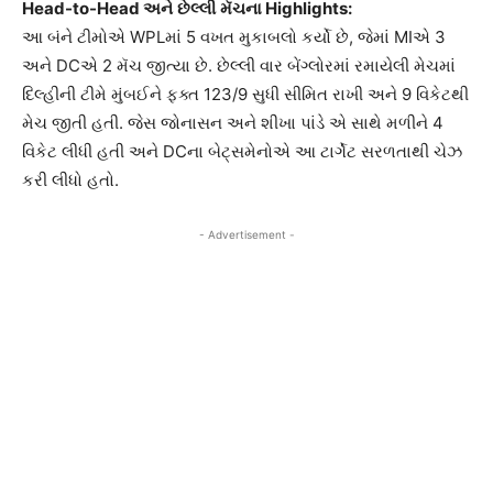
Head-to-Head
અને
છેલ્લી
મૅચના
Highlights:
આ બંને ટીમોએ WPLમાં 5 વખત મુકાબલો કર્યો છે, જેમાં MIએ 3
અને DCએ 2 મૅચ જીત્યા છે. છેલ્લી વાર બેંગ્લોરમાં રમાયેલી મેચમાં
દિલ્હીની ટીમે મુંબઈને ફક્ત 123/9 સુધી સીમિત રાખી અને 9 વિકેટથી
મેચ જીતી હતી. જેસ જોનાસન અને શીખા પાંડે એ સાથે મળીને 4
વિકેટ લીધી હતી અને DCના બેટ્સમેનોએ આ ટાર્ગેટ સરળતાથી ચેઝ
કરી લીધો હતો.
- Advertisement -