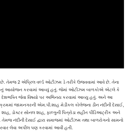
. તેમજ 2 એપ્રિલ વર્લ્ડ ઓટીઝમ ડે તરીકે ઉજવવામાં આવે છે. તેના
મનું આયોજન કરવામાં આવ્યું હતું. જેમાં ઓટીઝમ બાળકોએ એટલે કે
્સ, દેશભક્તિ જેવા વિષયો પર અભિનય કરવામાં આવ્યુ હતું. અને આ
ર્યક્રમમાં જામનગરની એમ.પી.શાહ મેડીકલ કોલેજના ડીન નંદીની દેસાઈ,
ા શાહ, ડોક્ટર સોનલ શાહ, ફાલ્ગુની પિત્રોડા સહીત પીડિઆટ્રીક અને
 તેમજ નંદીની દેસાઈ દ્વારા સમાજમાં ઓટીઝમ તથા બાળરોગનો સામનો
ારવાર લેવા અપીલ પણ કરવામાં આવી હતી.