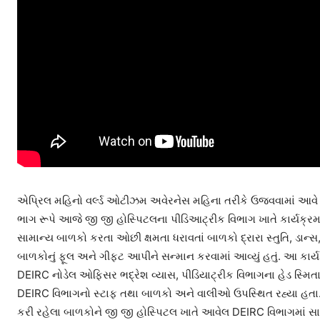
એપ્રિલ મહિનો વર્લ્ડ ઓટીઝમ અવેરનેસ મહિના તરીકે ઉજવવામાં આવે છે
ભાગ રૂપે આજે જી જી હોસ્પિટલના પીડિઆટ્રીક વિભાગ ખાતે કાર્યક્ર
સામાન્ય બાળકો કરતા ઓછી ક્ષમતા ધરાવતાં બાળકો દ્રારા સ્તુતિ, ડાન
બાળકોનું ફૂલ અને ગીફ્ટ આપીને સન્માન કરવામાં આવ્યું હતું. આ કા
DEIRC નોડેલ ઓફિસર ભદ્રેશ વ્યાસ, પીડિયાટ્રીક વિભાગના હેડ સ્મિત
DEIRC વિભાગનો સ્ટાફ તથા બાળકો અને વાલીઓ ઉપસ્થિત રહ્યા હતા.
કરી રહેલા બાળકોને જી જી હોસ્પિટલ ખાતે આવેલ DEIRC વિભાગમાં સ