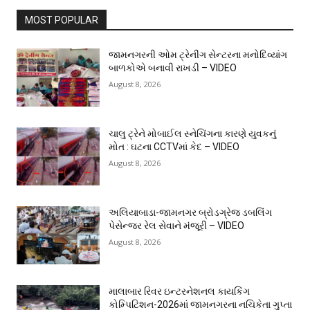
MOST POPULAR
જામનગરની ઓમ ટ્રેનીંગ સેન્ટરના મનોદિવ્યાંગ
બાળકોએ બનાવી રાખડી – VIDEO
August 8, 2026
ચાલુ ટ્રેને મોબાઈલ સ્નેચિંગના કારણે યુવકનું
મોત : ઘટના CCTVમાં કેદ – VIDEO
August 8, 2026
અલિયાબાડા-જામનગર બ્રોડગ્રેજ ડબલિંગ
પેસેન્જર રેલ સેવાને મંજૂરી – VIDEO
August 8, 2026
માલાબાર રિવર ઇન્ટરનેશનલ કાયકિંગ
કોમ્પિટિશન-2026માં જામનગરના નચિકેતા ગુપ્તા