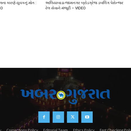
ંગના કારણે યુવકનું મોત :
અલિયાબાડા-જામનગર બ્રોડગ્રેજ ડબલિંગ પેસેન્જર
EO
રેલ સેવાને મંજૂરી – VIDEO
y
Corrections Policy
Editorial Team
Ethics Policy
Fast Checking Poli