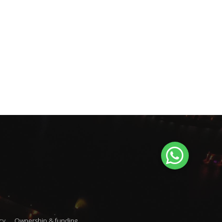
cy
Ownership & funding