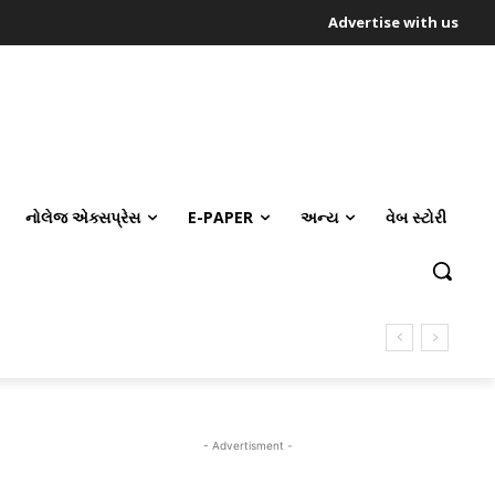
Advertise with us
નોલેજ એક્સપ્રેસ
E-PAPER
અન્ય
વેબ સ્ટોરી
- Advertisment -