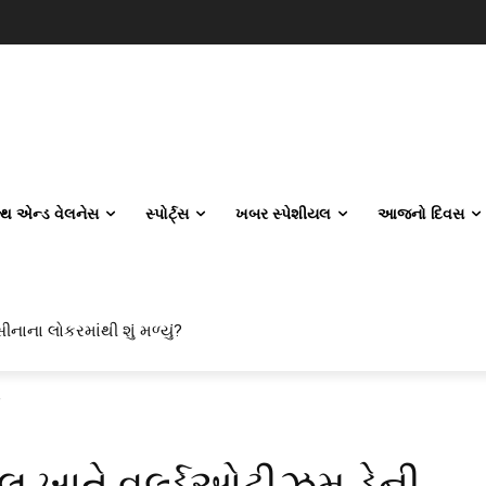
લ્થ એન્ડ વેલનેસ
સ્પોર્ટ્સ
ખબર સ્પેશીયલ
આજનો દિવસ
ાના લોકરમાંથી શું મળ્યું?
 એન્જિનિયરિંગ કેમ પસંદ કરી રહ્યા છે? IITનો ટ્રેન્ડ બદલાઈ ગયો છે
 ખાતે વર્લ્ડઓટીઝમ ડેની