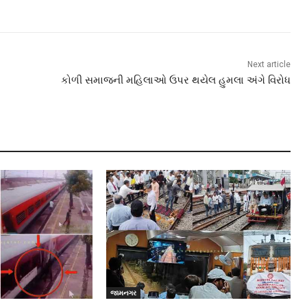
Next article
કોળી સમાજની મહિલાઓ ઉપર થયેલ હુમલા અંગે વિરોધ
જામનગર