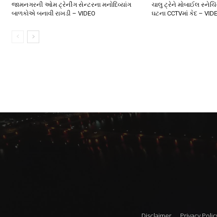
જામનગરની ઓમ ટ્રેનીંગ સેન્ટરના મનોદિવ્યાંગ
ચાલુ ટ્રેને મોબાઈલ સ્નેચિ
બાળકોએ બનાવી રાખડી – VIDEO
ઘટના CCTVમાં કેદ – VID
Disclaimer
Privacy Polic