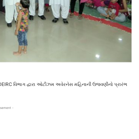
DEIRC વિભાગ દ્વારા ઓટીઝમ અવેરનેસ મહિનાની ઉજવણીનો પ્રારંભ
isement -