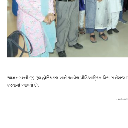
જામનગરની જી જી હોસ્પિટલ ખાતે આવેલ પીડિઆટ્રિક વિભાગ તેમજ 
કરવામાં આવ્યો છે.
- Advert