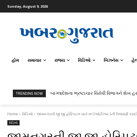
Sunday, August 9, 2026
હોમ
સમાચાર
રાજ્ય
વિડિઓ
બિઝનેસ
હે
બાંગ્લાદેશના ભ્રષ્ટાચાર વિરોધી વિભાગને શેખ હસીન
ટોપર્સ કોમ્પ્યુટર સાયન્સ અને AI કરતાં સિવિલ
TRENDING NOW
Home
વિડિઓ
જામનગરની જી જી હોસ્પિટલ ખાતે વર્લ્ડઓટીઝમ ડેની ઉજવણી કરાઈ
વિડિઓ
જામનગરની જી જી હોસ્પિટલ