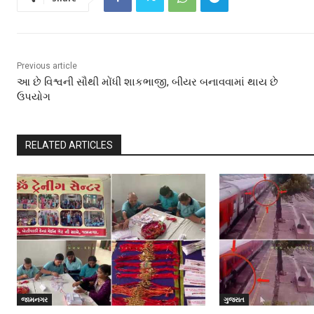
Previous article
આ છે વિશ્વની સૌથી મોંધી શાકભાજી, બીયર બનાવવામાં થાય છે
ઉપયોગ
RELATED ARTICLES
જામનગર
ગુજરાત