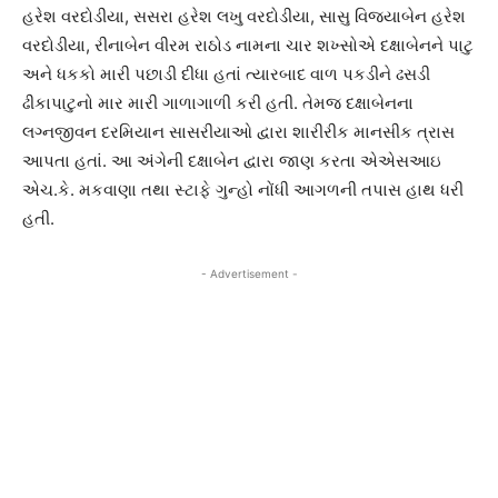
હરેશ વરદોડીયા, સસરા હરેશ લખુ વરદોડીયા, સાસુ વિજયાબેન હરેશ
વરદોડીયા, રીનાબેન વીરમ રાઠોડ નામના ચાર શખ્સોએ દક્ષાબેનને પાટુ
અને ધકકો મારી પછાડી દીધા હતાં ત્યારબાદ વાળ પકડીને ઢસડી
ઢીકાપાટુનો માર મારી ગાળાગાળી કરી હતી. તેમજ દક્ષાબેનના
લગ્નજીવન દરમિયાન સાસરીયાઓ દ્વારા શારીરીક માનસીક ત્રાસ
આપતા હતાં. આ અંગેની દક્ષાબેન દ્વારા જાણ કરતા એએસઆઇ
એચ.કે. મકવાણા તથા સ્ટાફે ગુન્હો નોંધી આગળની તપાસ હાથ ધરી
હતી.
- Advertisement -