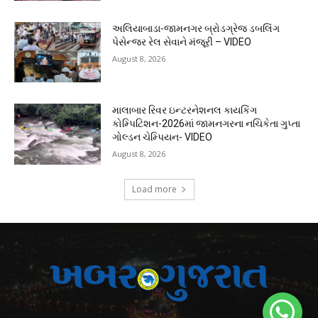
અલિયાબાડા-જામનગર બ્રોડગ્રેજ ડબલિંગ
પેસેન્જર રેલ સેવાને મંજૂરી – VIDEO
August 8, 2026
માલાબાર રિવર ઇન્ટરનેશનલ કાયકિંગ
કોમ્પિટિશન-2026માં જામનગરના નચિકેતા ગુપ્તા
ગોલ્ડન ચેમ્પિયન- VIDEO
August 8, 2026
Load more