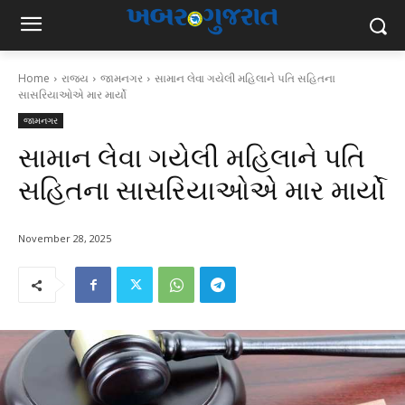
Home
રાજ્ય
જામનગર
સામાન લેવા ગયેલી મહિલાને પતિ સહિતના
સાસરિયાઓએ માર માર્યો
જામનગર
સામાન લેવા ગયેલી મહિલાને પતિ
સહિતના સાસરિયાઓએ માર માર્યો
November 28, 2025