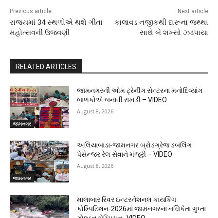
Previous article
Next article
રાજ્યમાં 34 સ્થળોએ થશે ગીતા
કાલાવડ નજીકથી દારૂના જથ્થા
મહોત્સવની ઉજવણી
સાથે બે શખ્સો ઝડપાયા
RELATED ARTICLES
જામનગરની ઓમ ટ્રેનીંગ સેન્ટરના મનોદિવ્યાંગ
બાળકોએ બનાવી રાખડી – VIDEO
August 8, 2026
જામનગર
અલિયાબાડા-જામનગર બ્રોડગ્રેજ ડબલિંગ
પેસેન્જર રેલ સેવાને મંજૂરી – VIDEO
August 8, 2026
જામનગર
માલાબાર રિવર ઇન્ટરનેશનલ કાયકિંગ
કોમ્પિટિશન-2026માં જામનગરના નચિકેતા ગુપ્તા
ગોલ્ડન ચેમ્પિયન- VIDEO