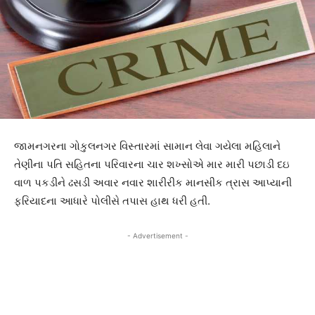
જામનગરના ગોકુલનગર વિસ્તારમાં સામાન લેવા ગયેલા મહિલાને
તેણીના પતિ સહિતના પરિવારના ચાર શખ્સોએ માર મારી પછાડી દઇ
વાળ પકડીને ઢસડી અવાર નવાર શારીરીક માનસીક ત્રાસ આપ્યાની
ફરિયાદના આધારે પોલીસે તપાસ હાથ ધરી હતી.
- Advertisement -