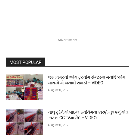
- Advertisment -
MOST POPULAR
જામનગરની ઓમ ટ્રેનીંગ સેન્ટરના મનોદિવ્યાંગ
બાળકોએ બનાવી રાખડી – VIDEO
August 8, 2026
ચાલુ ટ્રેને મોબાઈલ સ્નેચિંગના કારણે યુવકનું મોત
: ઘટના CCTVમાં કેદ – VIDEO
August 8, 2026