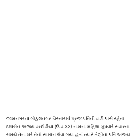
જામનગરના ગોકુલનગર વિસ્તારમાં પ્રજાપતિની વાડી પાસે રહેતા
દક્ષાબેન અજય વરદોડીયા (ઉ.વ.32) નામના મહિલા બુધવારે સવારના
સમયે તેના ઘરે તેનો સામાન લેવા ગયા હતાં ત્યારે તેણીના પતિ અજય