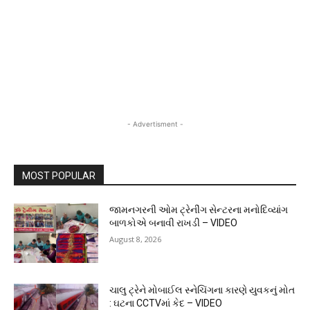
- Advertisment -
MOST POPULAR
જામનગરની ઓમ ટ્રેનીંગ સેન્ટરના મનોદિવ્યાંગ
બાળકોએ બનાવી રાખડી – VIDEO
August 8, 2026
ચાલુ ટ્રેને મોબાઈલ સ્નેચિંગના કારણે યુવકનું મોત
: ઘટના CCTVમાં કેદ – VIDEO