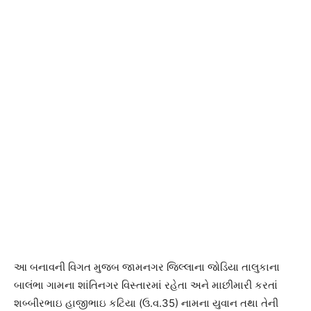
આ બનાવની વિગત મુજબ જામનગર જિલ્લાના જોડિયા તાલુકાના
બાલંભા ગામના શાંતિનગર વિસ્તારમાં રહેતા અને માછીમારી કરતાં
શબ્બીરભાઇ હાજીભાઇ કટિયા (ઉ.વ.35) નામના યુવાન તથા તેની