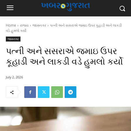
Home
રાજ્ય
જામનગર
પત્ની અને સસરાએ જમાઇ ઉપર કૂહાડી અને લાકડી
વડે હુમલો કર્યો
જામનગર
પત્ની અને સસરાએ જમાઇ ઉપર
કૂહાડી અને લાકડી વડે હુમલો કર્યો
July 2, 2026