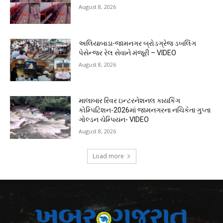
August 8, 2026
અલિયાબાડા-જામનગર બ્રોડગ્રેજ ડબલિંગ
પેસેન્જર રેલ સેવાને મંજૂરી – VIDEO
August 8, 2026
માલાબાર રિવર ઇન્ટરનેશનલ કાયકિંગ
કોમ્પિટિશન-2026માં જામનગરના નચિકેતા ગુપ્તા
ગોલ્ડન ચેમ્પિયન- VIDEO
August 8, 2026
Load more