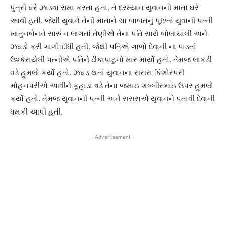
પુત્રી ઘરે ઝાડવા સમા કરતા હતા. તે દરમ્યાન યુવાનની માતા ઘરે
આવી હતી. જેથી યુવાને તેની માતાને ચા બાબતનું પૂછતાં યુવાની પત્ની
ખાતુનબેનને સારું ન લાગતાં તેણીએ તેના પતિ સાથે બોલાચાલી અને
ઝઘડો કરી ગાળો દીધી હતી. જેથી પતિએ ગાળો દેવાની ના પાડતાં
ઉશ્કેરાયેલી પત્નીએ પતિને ઢીકાપાટુનો માર માર્યો હતો. તેમજ લાકડી
વડે હુમલો કર્યો હતો. ઝઘડ થતાં યુવાનના સસરા કિશોરપરી
મોહનપરીએ આવીને કૂહાડા વડે તેના જમાઇ શબ્બીરભાઇ ઉપર હુમલો
કર્યો હતો. તેમજ યુવાનની પત્ની અને સસરાએ યુવાનને પતાવી દેવાની
ધમકી આપી હતી.
- Advertisement -