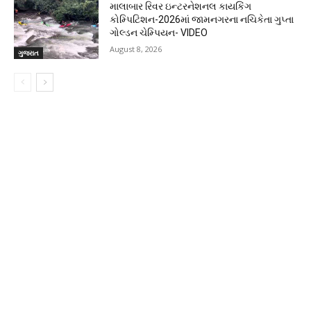
માલાબાર રિવર ઇન્ટરનેશનલ કાયકિંગ
કોમ્પિટિશન-2026માં જામનગરના નચિકેતા ગુપ્તા
ગોલ્ડન ચેમ્પિયન- VIDEO
August 8, 2026
ગુજરાત