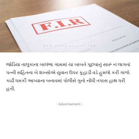
જોડિયા તાલુકાના બાલંભા ગામમાં ચા બાબતે પૂછવાનું સારૂં ન લાગતાં
પત્ની સહિતના બે શખ્સોએ યુવાન ઉપર કૂહાડી વડે હુમલો કરી ગાળો
કાઢી ધમકી આપ્યાના બનાવમાં પોલીસે ગુનો નોંધી તપાસ હાથ ધરી
હતી.
- Advertisement -