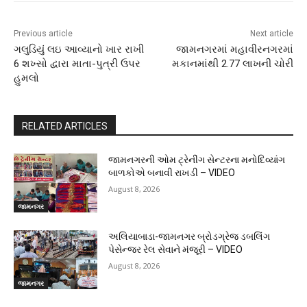
Previous article
Next article
ગલુડિયું લઇ આવ્યાનો ખાર રાખી
જામનગરમાં મહાવીરનગરમાં
6 શખ્સો દ્વારા માતા-પુત્રી ઉપર
મકાનમાંથી 2.77 લાખની ચોરી
હુમલો
RELATED ARTICLES
જામનગરની ઓમ ટ્રેનીંગ સેન્ટરના મનોદિવ્યાંગ
બાળકોએ બનાવી રાખડી – VIDEO
August 8, 2026
જામનગર
અલિયાબાડા-જામનગર બ્રોડગ્રેજ ડબલિંગ
પેસેન્જર રેલ સેવાને મંજૂરી – VIDEO
August 8, 2026
જામનગર