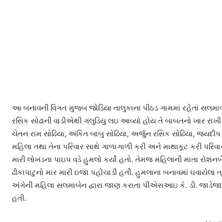
આ બનાવની વિગત મુજબ જોડિયા તાલુકાના પીઠડ ગામમાં રહેતાં સલમાબ
રસિક સોઢાની વાડીએથી ગલુડિયુ લઇ આવ્યો હોય તે બાબતનો ખાર રાખી
ચેતન રામ સોઢિયા, અંકિત બાબુ સોઢિયા, અર્જુન રસિક સોઢિયા, જય
મહિલા તથા તેના પરિવાર સાથે ગાળાગાળી કરી અને માથાકૂટ કરી પરિવા
મારી લોખંડના પાઇપ વડે હુમલો કર્યો હતો. તેમજ મહિલાની માતા રોશન
ઢીકાપાટુનો માર મારી ઇજા પહોંચાડી હતી. હુમલાના બનાવમાં ઘવાયેલા
અંગેની મહિલા સલમાબેન દ્વારા જાણ કરાતા પીએસઆઇ કે. ડી. જાડેજા તથ
હતી.