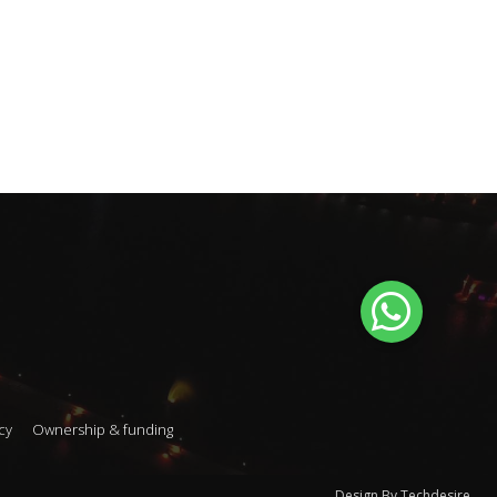
cy
Ownership & funding
Design By Techdesire