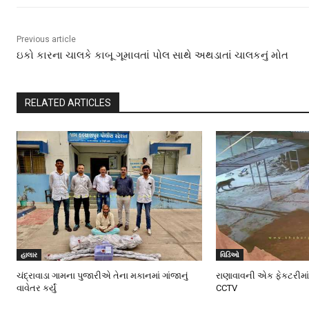
Previous article
ઇકો કારના ચાલકે કાબૂ ગૂમાવતાં પોલ સાથે અથડાતાં ચાલકનું મોત
RELATED ARTICLES
હાલાર
વિડિઓ
ચંદ્રાવાડા ગામના પુજારીએ તેના મકાનમાં ગાંજાનું
રાણાવાવની એક ફેકટરીમાં
વાવેતર કર્યું
CCTV