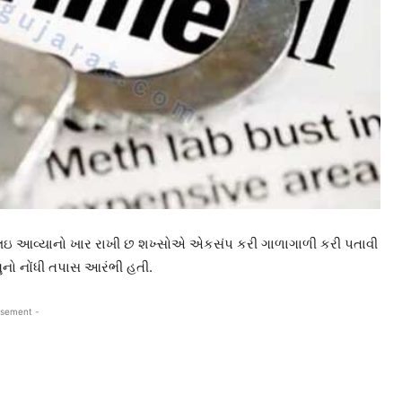
ો લઇ આવ્યાનો ખાર રાખી છ શખ્સોએ એકસંપ કરી ગાળાગાળી કરી પતાવી
ગુનો નોંધી તપાસ આરંભી હતી.
isement -