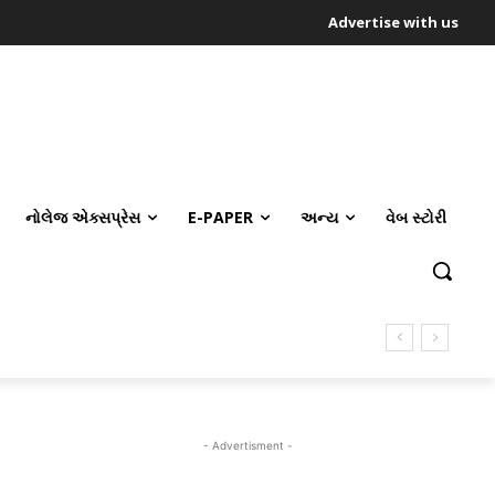
Advertise with us
નોલેજ એક્સપ્રેસ
E-PAPER
અન્ય
વેબ સ્ટોરી
- Advertisment -