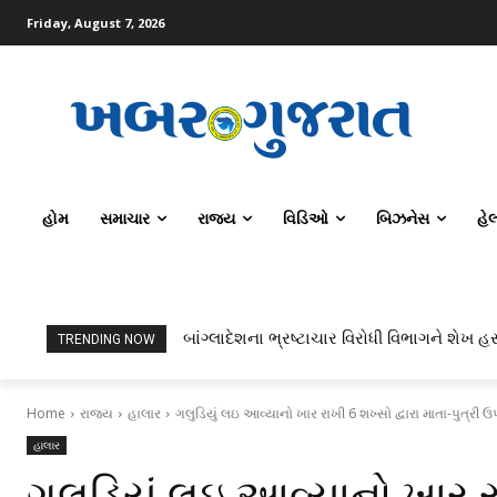
Friday, August 7, 2026
હોમ
સમાચાર
રાજ્ય
વિડિઓ
બિઝનેસ
હે
બાંગ્લાદેશના ભ્રષ્ટાચાર વિરોધી વિભાગને શેખ હસીન
ટોપર્સ કોમ્પ્યુટર સાયન્સ અને AI કરતાં સિવિલ
TRENDING NOW
Home
રાજ્ય
હાલાર
ગલુડિયું લઇ આવ્યાનો ખાર રાખી 6 શખ્સો દ્વારા માતા-પુત્રી 
હાલાર
ગલુડિયું લઇ આવ્યાનો ખાર રા