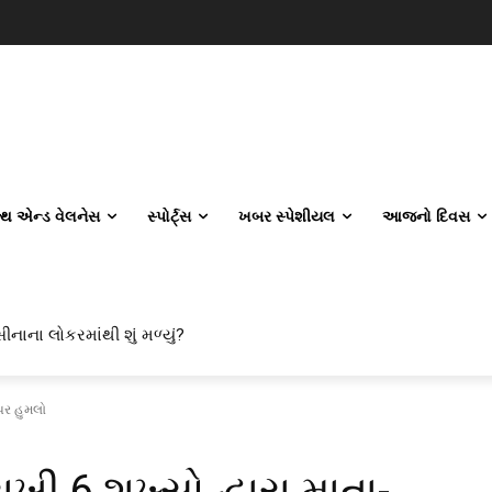
લ્થ એન્ડ વેલનેસ
સ્પોર્ટ્સ
ખબર સ્પેશીયલ
આજનો દિવસ
ાના લોકરમાંથી શું મળ્યું?
 એન્જિનિયરિંગ કેમ પસંદ કરી રહ્યા છે? IITનો ટ્રેન્ડ બદલાઈ ગયો છે
ઉપર હુમલો
ખી 6 શખ્સો દ્વારા માતા-