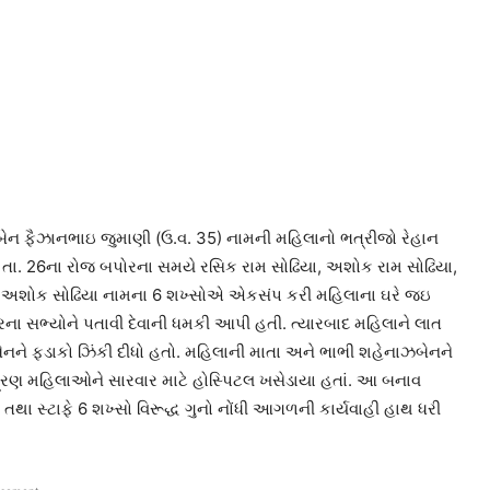
ેન ફૈઝાનભાઇ જુમાણી (ઉ.વ. 35) નામની મહિલાનો ભત્રીજો રેહાન
 તા. 26ના રોજ બપોરના સમયે રસિક રામ સોઢિયા, અશોક રામ સોઢિયા,
દીપ અશોક સોઢિયા નામના 6 શખ્સોએ એકસંપ કરી મહિલાના ઘરે જઇ
રના સભ્યોને પતાવી દેવાની ધમકી આપી હતી. ત્યારબાદ મહિલાને લાત
બેનને ફડાકો ઝિંકી દીધો હતો. મહિલાની માતા અને ભાભી શહેનાઝબેનને
 ત્રણ મહિલાઓને સારવાર માટે હોસ્પિટલ ખસેડાયા હતાં. આ બનાવ
ા સ્ટાફે 6 શખ્સો વિરૂદ્ધ ગુનો નોંધી આગળની કાર્યવાહી હાથ ધરી