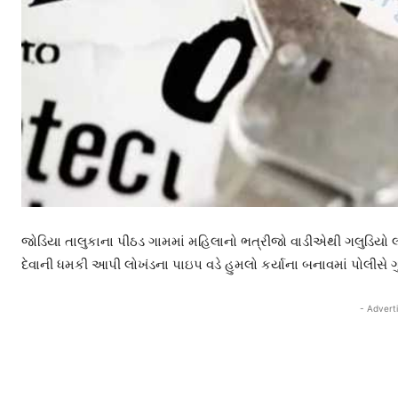
જોડિયા તાલુકાના પીઠડ ગામમાં મહિલાનો ભત્રીજો વાડીએથી ગલુડિય
દેવાની ધમકી આપી લોખંડના પાઇપ વડે હુમલો કર્યાના બનાવમાં પોલીસે 
- Advert