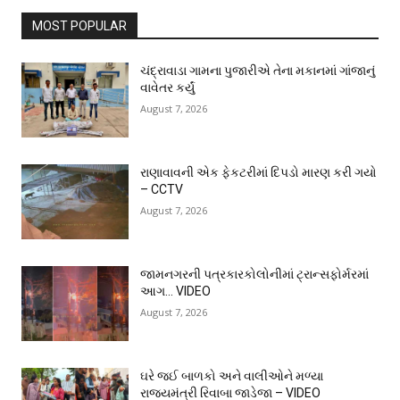
MOST POPULAR
ચંદ્રાવાડા ગામના પુજારીએ તેના મકાનમાં ગાંજાનું
વાવેતર કર્યું
August 7, 2026
રાણાવાવની એક ફેકટરીમાં દિપડો મારણ કરી ગયો
– CCTV
August 7, 2026
જામનગરની પત્રકારકોલોનીમાં ટ્રાન્સફોર્મરમાં
આગ… VIDEO
August 7, 2026
ઘરે જઈ બાળકો અને વાલીઓને મળ્યા
રાજ્યમંત્રી રિવાબા જાડેજા – VIDEO