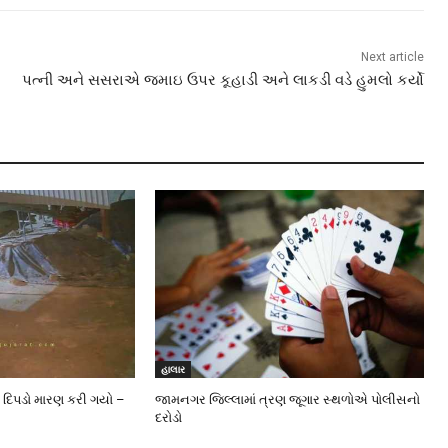
Next article
પત્ની અને સસરાએ જમાઇ ઉપર કૂહાડી અને લાકડી વડે હુમલો કર્યો
હાલાર
 દિપડો મારણ કરી ગયો –
જામનગર જિલ્લામાં ત્રણ જૂગાર સ્થળોએ પોલીસનો
દરોડો