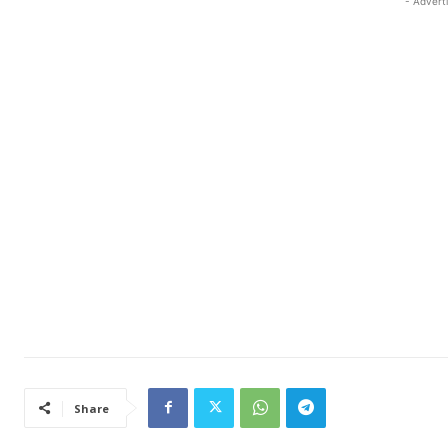
- Advert
Share