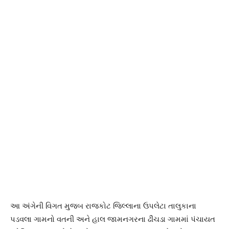
આ અંગેની વિગત મુજબ રાજકોટ જિલ્લાના ઉપલેટા તાલુકાના
પડવલા ગામનો વતની અને હાલ જામનગરના ઢીંચડા ગામમાં પંચાયત