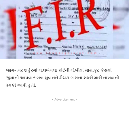
જામનગર શહેરમાં લાલબંગલા કોર્ટની લોબીમાં માથાકૂટ કેસમાં
જુબાની આપવા સબબ યુવાનને ઢીચડા ગામના શખ્સે મારી નાખવાની
ધમકી આપી હતી.
- Advertisement -