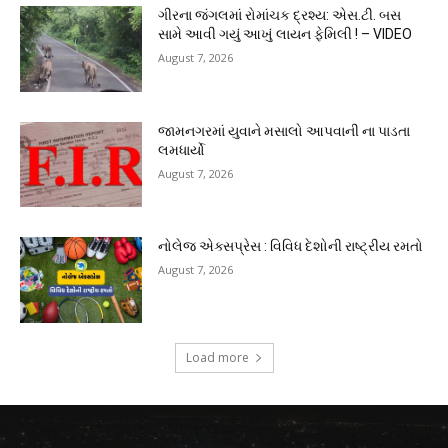
ગીરના જંગલમાં રોમાંચક દ્રશ્ય: એસ.ટી. બસ
સામે આવી ગયું આખું લાયન ફેમિલી ! – VIDEO
August 7, 2026
જામનગરમાં યુવાને મસાલો આપવાની ના પાડતા
લમધાર્યો
August 7, 2026
નોલેજ એક્સપ્રેસ : વિવિધ દેશોની રાષ્ટ્રીય રમતો
August 7, 2026
Load more