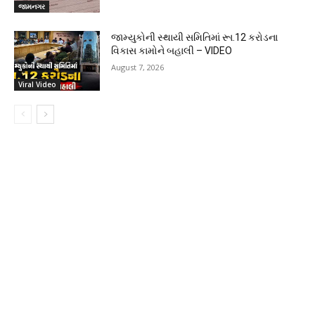
જામનગર
જામ્યુકોની સ્થાયી સમિતિમાં રૂા.12 કરોડના
વિકાસ કામોને બહાલી – VIDEO
August 7, 2026
Viral Video