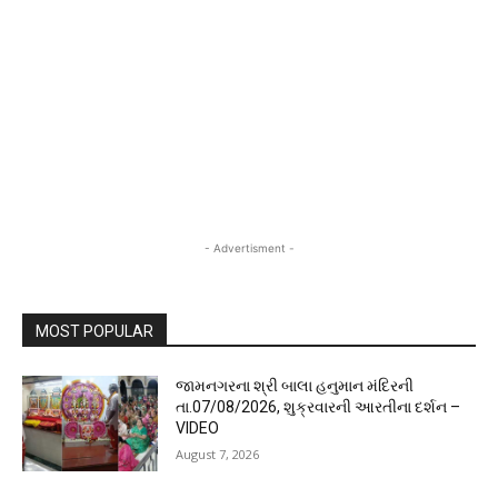
- Advertisment -
MOST POPULAR
જામનગરના શ્રી બાલા હનુમાન મંદિરની
તા.07/08/2026, શુક્રવારની આરતીના દર્શન –
VIDEO
August 7, 2026