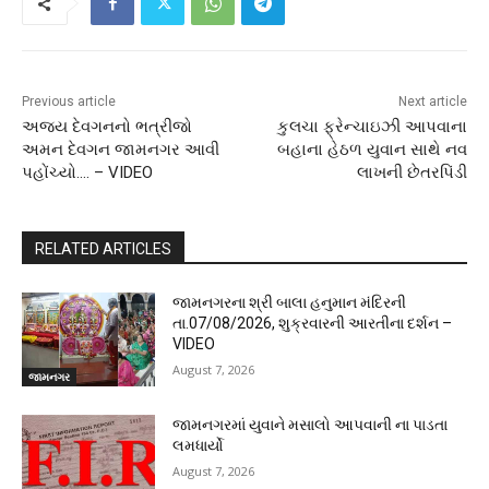
Previous article
Next article
અજય દેવગનનો ભત્રીજો
કુલચા ફ્રેન્ચાઇઝી આપવાના
અમન દેવગન જામનગર આવી
બહાના હેઠળ યુવાન સાથે નવ
પહોંચ્યો…. – VIDEO
લાખની છેતરપિંડી
RELATED ARTICLES
જામનગરના શ્રી બાલા હનુમાન મંદિરની
તા.07/08/2026, શુક્રવારની આરતીના દર્શન –
VIDEO
August 7, 2026
જામનગર
જામનગરમાં યુવાને મસાલો આપવાની ના પાડતા
લમધાર્યો
August 7, 2026