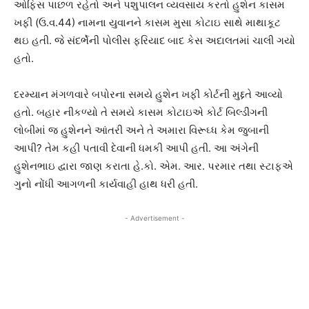
ઓફિસ પાછળ રહેતો અને પશુપાલન વ્યવસાય કરતો હુશેન કાસમ
ખફી (ઉ.વ.44) નામના યુવાનને કાસમ મુસા કોટાઇ સાથે માથાકૂટ
થઇ હતી. જે સંદર્ભેની પોલીસ ફરિયાદ બાદ કેસ અદાલતમાં ચાલી ગયો
હતો.
દરમ્યાન મંગળવારે બપોરના સમયે હુશેન ખફી કોર્ટની મુદ્દતે આવ્યો
હતો. બહાર નીકળ્યો તે સમયે કાસમ કોટાઇએ કોર્ટ બિલ્ડીંગની
લોબીમાં જ હુશેનને આંતરી અને તે અમારા વિરૂઘ્ધ કેમ જુબાની
આપી? તેમ કહી પતાવી દેવાની ધમકી આપી હતી. આ અંગેની
હુશેનભાઇ દ્વારા જાણ કરાતા હે.કો. એમ. આર. પરમાર તથા સ્ટાફએ
ગુનો નોંધી આગળની કાર્યવાહી હાથ ધરી હતી.
- Advertisement -