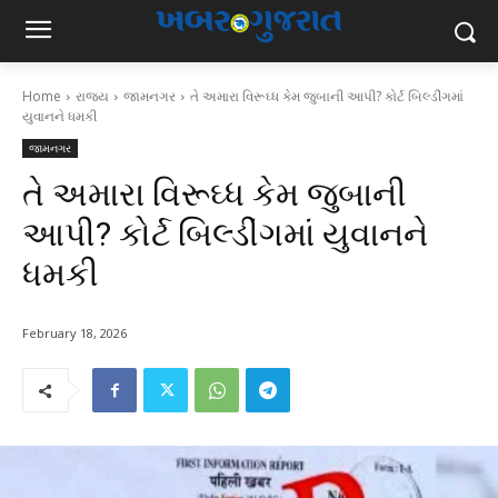
Home
રાજ્ય
જામનગર
તે અમારા વિરૂઘ્ધ કેમ જુબાની આપી? કોર્ટ બિલ્ડીંગમાં
યુવાનને ધમકી
જામનગર
તે અમારા વિરૂઘ્ધ કેમ જુબાની
આપી? કોર્ટ બિલ્ડીંગમાં યુવાનને
ધમકી
February 18, 2026