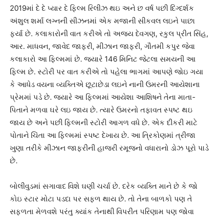
2019માં દે દે પ્યાર દે ફિલ્મ રિલીઝ થઇ અને છ વર્ષ પછી દિગ્દર્શક
અંશુલ શર્મા લગ્નની સીઝનમાં એક મજાની સીકવલ લઇને પાછા
ફર્યા છે. કલાકારોની વાત કરીએ તો અજય દેવગણ, રકુલ પ્રીત સિંહ,
આર. માધવન, જાવેદ જાફરી, મીઝાન જાફરી, ગૌતમી કપુર જેવા
કલાકારો આ ફિલ્મમાં છે. જ્યારે 146 મિનિટ જેટલા સમયની આ
ફિલ્મ છે. સ્ટોરી પર વાત કરીએ તો પહેલા ભાગમાં આપણે જોઇ ગયા
કે આધેડ વયના વ્યક્તિએ છૂટાછેડા લઇને નાની ઉમરની આયેશાના
પ્રેમમાં પડે છે. જ્યારે આ ફિલ્મમાં આયેશા આશિષને તેના માતા-
પિતાને મળવા ઘરે લઇ જાય છે. ત્યારે ઉમરનો તફાવત સ્પષ્ટ થઇ
જાય છે અને પછી ફિલ્મની સ્ટોરી આગળ વધે છે. એક દીકરી માટે
પોતાને ચિંતા આ ફિલ્મમાં સ્પષ્ટ દેખાય છે. આ ત્રિકોણમાં ત્રીજા
ખુણા તરીકે મીઝાન જાફરીની હાજરી રમૂજનો વધારાનો ડોઝ પૂરો પાડે
છે.
બોલીવુડમાં સગાવાદ વિશે ઘણી ચર્ચા છે. દરેક વ્યક્તિ માને છે કે જો
કોઇ સ્ટાર મોટા પડદા પર સફળ થાય છે. તો તેના બાળકો પણ તે
સફળતા મેળવશે પરંતુ ક્યાંક તેનાથી વિપરીત પરિણામ પણ જોવા