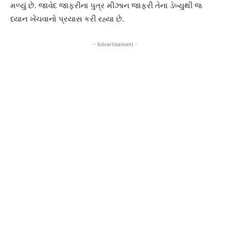
મળ્યું છે. જાવેદ જાફરીના પુત્ર મીઝાન જાફરી તેના ડેબ્યુથી જ
ધ્યાન ખેંચવાનો પ્રયાસ કરી રહ્યા છે.
- Advertisement -