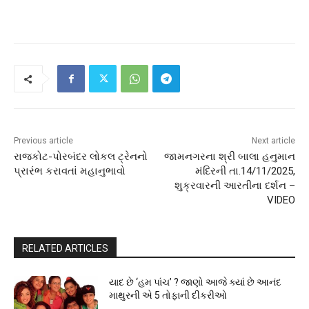
Previous article
Next article
રાજકોટ-પોરબંદર લોકલ ટ્રેનનો
જામનગરના શ્રી બાલા હનુમાન
પ્રારંભ કરાવતાં મહાનુભાવો
મંદિરની તા.14/11/2025,
શુક્રવારની આરતીના દર્શન –
VIDEO
RELATED ARTICLES
યાદ છે ‘હમ પાંચ’ ? જાણો આજે ક્યાં છે આનંદ
માથુરની એ 5 તોફાની દીકરીઓ