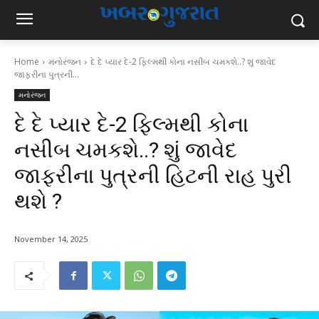
Home
મનોરંજન
દે દે પ્યાર દે-2 ફિલ્મથી કોના નસીબ ચમકશે..? શું જાવેદ
જાફરીના પુત્રની...
મનોરંજન
દે દે પ્યાર દે-2 ફિલ્મથી કોના
નસીબ ચમકશે..? શું જાવેદ
જાફરીના પુત્રની હિટની રાહ પુરી
થશે ?
November 14, 2025