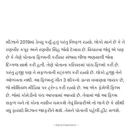
મીઝાને 2019માં ડેબ્યુ કર્યું હતું પરંતુ નિષ્ફળ રહ્યો. લોકો માને છે કે તે
રણબીર કપૂર અને રણવીર સિંહ જેવો દેખાય છે. વિચારવા જેવું એ પણ
છે કે તેણે પોતાના ફિલ્મની કરીયર સંજય લીલા ભણસાલી જેવા
દિગ્ગજ સાથે કરી હતી. તેણે પોતાના કરિયરમાં પાંચ ફિલ્મો કરી છે.
પરંતુ હજી પણ તે સફળતાની સ્ટ્રગલ કરી રહ્યો છે. લોકો હજી તેને
ઓળખતા નથી. આ ફિલ્મનું ગીત 3 શૌકનો ડાન્સ વખાણવા લાયક છે,
જે સોશિયલ મીડિયા પર ટ્રેન્ડ કરી રહ્યો છે. આ એક ફેમેલી ફિલ્મ
છે. જેમાં કોમેડીનો પંચ આપવામાં આવ્યો છે. તેવામાં જો આ ફિલ્મ
સફળ બને તો કોના નસીબ ચમકશે તેવું વિચારીએ તો લાગે છે કે સૌથી
વધુ ફાયદો મિઝાન જાફરીને થશે. તેમને પોતાની પહેલી હીટ મળશે.
- Advertisement -