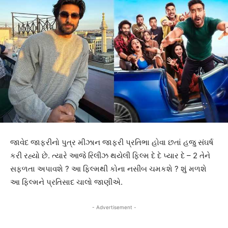
જાવેદ જાફરીનો પુત્ર મીઝાન જાફરી પ્રતિભા હોવા છતાં હજુ સંઘર્ષ
કરી રહ્યો છે. ત્યારે આજે રિલીઝ થયેલી ફિલ્મ દે દે પ્યાર દે – 2 તેને
સફળતા અપાવશે ? આ ફિલ્મથી કોના નસીબ ચમકશે ? શું મળશે
આ ફિલ્મને પ્રતિસાદ ચાલો જાણીએ.
- Advertisement -