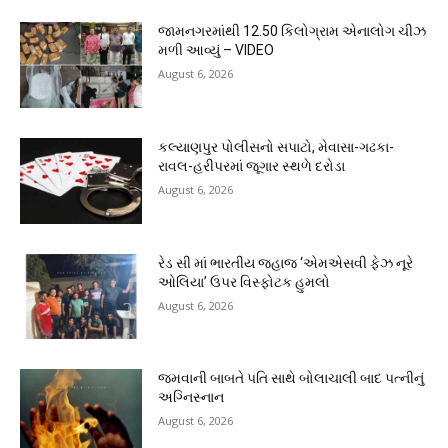
જામનગરમાંથી 12.50 કિલોગ્રામ એનાલોગ ચીઝ
મળી આવ્યું – VIDEO
August 6, 2026
કલ્યાણપુર પોલીસનો સપાટો, મેવાસા-ગઢકા-
રાવલ-હરીપરમાં જૂગાર સ્થળે દરોડા
August 6, 2026
રેડ સી માં ભારતીય જહાજ ‘એમએસવી ફેઝ નૂરે
ઓલિયા’ ઉપર વિસ્ફોટક હુમલો
August 6, 2026
જમવાની બાબતે પતિ સાથે બોલાચાલી બાદ પત્નીનું
અગ્નિસ્નાન
August 6, 2026