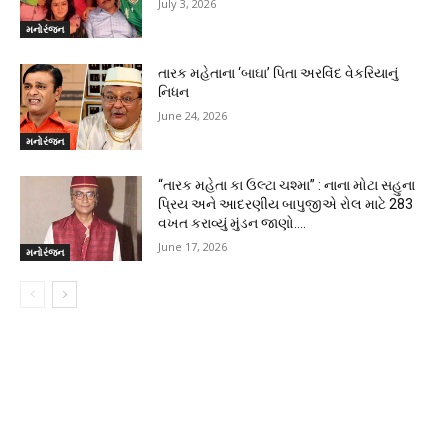
July 3, 2026
મનોરંજન
તારક મહેતાના ‘બાઘા’ પિતા અરવિંદ વેકરિયાનું
નિધન
June 24, 2026
મનોરંજન
“તારક મહેતા કા ઉલ્ટા ચશ્મા” : નાના મોટા સહુના
પ્રિય અને આદરણીય બાપુજીએ રોલ માટે 283
વખત કરાવ્યું મુંડન જાણો….
June 17, 2026
મનોરંજન