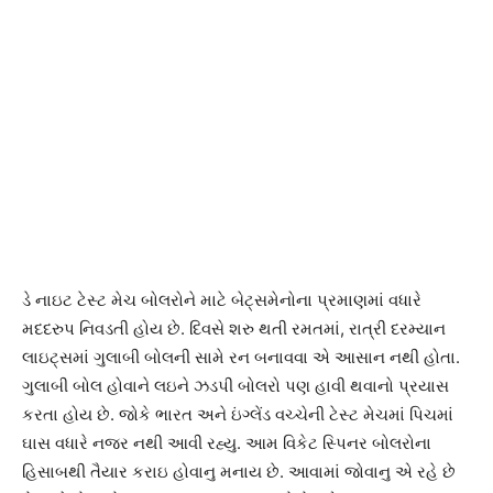
ડે નાઇટ ટેસ્ટ મેચ બોલરોને માટે બેટ્સમેનોના પ્રમાણમાં વધારે
મદદરુપ નિવડતી હોય છે. દિવસે શરુ થતી રમતમાં, રાત્રી દરમ્યાન
લાઇટ્સમાં ગુલાબી બોલની સામે રન બનાવવા એ આસાન નથી હોતા.
ગુલાબી બોલ હોવાને લઇને ઝડપી બોલરો પણ હાવી થવાનો પ્રયાસ
કરતા હોય છે. જોકે ભારત અને ઇંગ્લેંડ વચ્ચેની ટેસ્ટ મેચમાં પિચમાં
ઘાસ વધારે નજર નથી આવી રહ્યુ. આમ વિકેટ સ્પિનર બોલરોના
હિસાબથી તૈયાર કરાઇ હોવાનુ મનાય છે. આવામાં જોવાનુ એ રહે છે