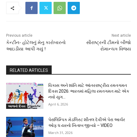
Previous article
Next article
કેન્ટીન- હોટેલનું મેનુ કારોબારનો
સૌરાષ્ટ્રની ટીમનો બીજો
આઇડીયા આપી ગયું !
રોમાન્ચક વિજય
RELATED ARTICLES
વિકાસ અને શાંતિ માટે આંતરરાષ્ટ્રીય રમતગમત
દિવસ 2026: ભારતમાં મહિલા રમતગમત માટે એક
નવો યુગ…
April 6, 2026
આજનો દિવસ
પેરાલિમ્પિક મેડલિસ્ટ શીતલ દેવીએ પેરા આર્ચર
ઓફ ધ યરનો ખિતાબ જીત્યો – VIDEO
March 31, 2026