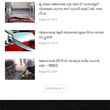
શું તમારા બાથરૂમમાં પણ આવે છે કાનખજૂરા?
ચોમાસામાં ટાઇલ્સ અને ગટરની સફાઈ માટે ખાસ
ટીપ્સ
August 8, 2026
જામનગરમાં જૂની અદાવતમાં યુવાન ઉપર તલવાર
વડે હુમલો
August 8, 2026
જામનગરમાં 29 કિલો અખાદ્ય પનીર-બટરનો
નાશ – VIDEO
August 8, 2026
Load more