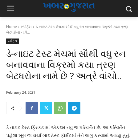
Home
સ્પોર્ટ્સ
ડે-નાઇટ ટેસ્ટ મેચમાં સૌથી વધુ રન બનાવવાના વિક્રમો કયા ત્રણ
બેટધરોના નામે...
સ્પોર્ટ્સ
ડે-નાઇટ ટેસ્ટ મેચમાં સૌથી વધુ રન
બનાવવાના વિક્રમો કયા ત્રણ
બેટધરોના નામે છે ? અત્રે વાંચો..
February 24, 2021
ડે નાઇટ ટેસ્ટ ક્રિકટ માં એકદમ નવુ જ પરિવર્તન છે. આ પરિવર્તન
પહેલા ખૂબ જ ચર્ચા બાદ ટેસ્ટ ફોર્મેટમાં તેને લાગુ કરવામાં આવ્યુંં હતુંં.