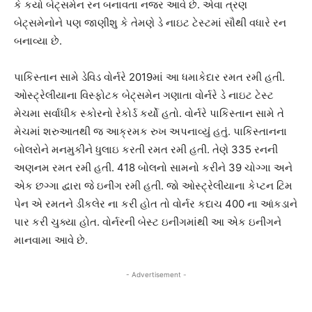
કે કયો બેટ્સમેન રન બનાવતા નજર આવે છે. એવા ત્રણ
બેટ્સમેનોને પણ જાણીશુ કે તેમણે ડે નાઇટ ટેસ્ટમાં સૌથી વધારે રન
બનાવ્યા છે.
પાકિસ્તાન સામે ડેવિડ વોર્નરે 2019માં આ ધમાકેદાર રમત રમી હતી.
ઓસ્ટ્રેલીયાના વિસ્ફોટક બેટ્સમેન ગણાતા વોર્નરે ડે નાઇટ ટેસ્ટ
મેચમા સર્વાધીક સ્કોરનો રેકોર્ડ કર્યો હતો. વોર્નરે પાકિસ્તાન સામે તે
મેચમાં શરુઆતથી જ આક્રમક રુખ અપનાવ્યુંં હતુંં. પાકિસ્તાનના
બોલરોને મનમુકીને ધુલાઇ કરતી રમત રમી હતી. તેણે 335 રનની
અણનમ રમત રમી હતી. 418 બોલનો સામનો કરીને 39 ચોગ્ગા અને
એક છગ્ગા દ્વારા જે ઇનીંગ રમી હતી. જો ઓસ્ટ્રેલીયાના કેપ્ટન ટિમ
પેન એ રમતને ડીકલેર ના કરી હોત તો વોર્નર કદાચ 400 ના આંકડાને
પાર કરી ચુક્યા હોત. વોર્નરની બેસ્ટ ઇનીંગમાંથી આ એક ઇનીંગને
માનવામા આવે છે.
- Advertisement -