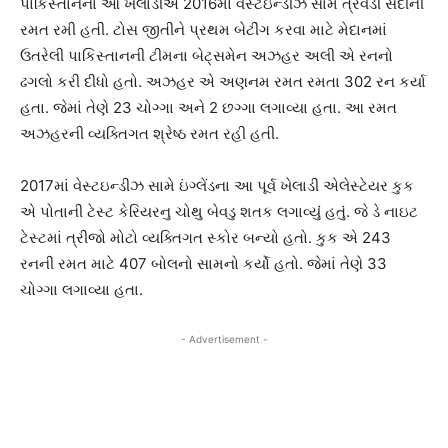
પાકિસ્તાનના આ ખેલાડીએ 2016માં વેસ્ટઇન્ડીઝ સામે ત્રેવડી સદીની
રમત રમી હતી. ટોસ જીતીને પ્રથમ બેટીંગ કરવા માટે મેદાનમાં
ઉતરેલી પાકિસ્તાનની ટીમના બેટ્સમેન અઝહર અલી એ રનનો
ઢગલો કરી દીધો હતો. અઝહર એ અણનમ રમત રમતા 302 રન કર્યા
હતા. જેમાં તેણે 23 ચોગ્ગા અને 2 છગ્ગા લગાવ્યા હતા. આ રમત
અઝહરની વ્યક્તિગત શ્રેષ્ઠ રમત રહી હતી.
2017માં વેસ્ટઇન્ડીઝ સામે ઇંગ્લેંડના આ પૂર્વ ખેલાડી એલેસ્ટેયર કુક
એ પોતાની ટેસ્ટ કેરિયરનુ ચોથુ બેવડુ શતક લગાવ્યુંં હતુંં. જે ડે નાઇટ
ટેસ્ટમાં ત્રીજો મોટો વ્યક્તિગત સ્કોર બન્યો હતો. કુક એ 243
રનની રમત માટે 407 બોલનો સામનો કર્યો હતો. જેમાં તેણે 33
ચોગ્ગા લગાવ્યા હતા.
- Advertisement -