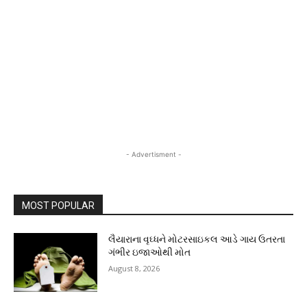
- Advertisment -
MOST POPULAR
લૈયારાના વૃઘ્ધને મોટરસાઇકલ આડે ગાય ઉતરતા
ગંભીર ઇજાઓથી મોત
August 8, 2026