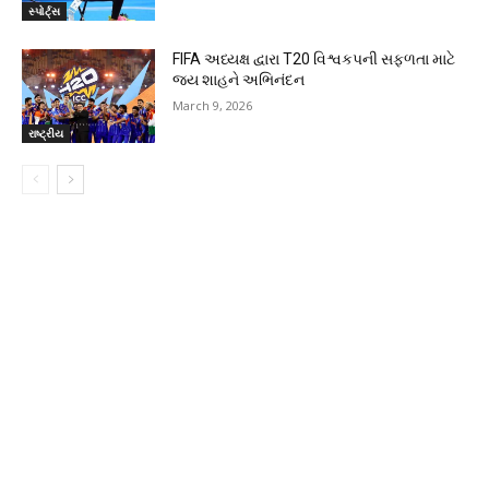
સ્પોર્ટ્સ
FIFA અધ્યક્ષ દ્વારા T20 વિશ્વકપની સફળતા માટે
જય શાહને અભિનંદન
March 9, 2026
રાષ્ટ્રીય