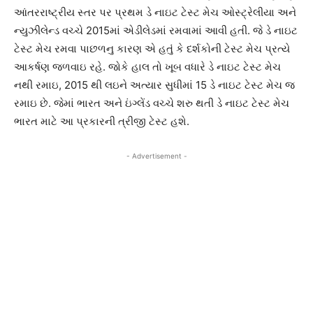
આંતરરાષ્ટ્રીય સ્તર પર પ્રથમ ડે નાઇટ ટેસ્ટ મેચ ઓસ્ટ્રેલીયા અને
ન્યુઝીલેન્ડ વચ્ચે 2015માં એડીલેડમાં રમવામાં આવી હતી. જે ડે નાઇટ
ટેસ્ટ મેચ રમવા પાછળનુ કારણ એ હતુંં કે દર્શકોની ટેસ્ટ મેચ પ્રત્યે
આકર્ષણ જળવાઇ રહે. જોકે હાલ તો ખૂબ વધારે ડે નાઇટ ટેસ્ટ મેચ
નથી રમાઇ, 2015 થી લઇને અત્યાર સુધીમાં 15 ડે નાઇટ ટેસ્ટ મેચ જ
રમાઇ છે. જેમાં ભારત અને ઇંગ્લેંડ વચ્ચે શરુ થતી ડે નાઇટ ટેસ્ટ મેચ
ભારત માટે આ પ્રકારની ત્રીજી ટેસ્ટ હશે.
- Advertisement -