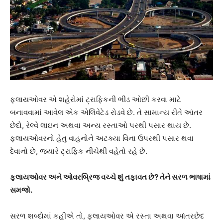
ફ્લાયઓવર એ શહેરોમાં ટ્રાફિકની ભીડ ઓછી કરવા માટે
બનાવવામાં આવેલ એક એલિવેટેડ રોડવે છે. તે સામાન્ય રીતે આંતર
છેદો, રેલ્વે લાઇન અથવા અન્ય રસ્તાઓ પરથી પસાર થાય છે.
ફ્લાયઓવરનો હેતુ વાહનોને અટક્યા વિના ઉપરથી પસાર થવા
દેવાનો છે, જ્યારે ટ્રાફિક નીચેથી વહેતો રહે છે.
ફ્લાયઓવર અને ઓવરબ્રિજ વચ્ચે શું તફાવત છે? તેને સરળ ભાષામાં
સમજો.
સરળ શબ્દોમાં કહીએ તો, ફ્લાયઓવર એ રસ્તા અથવા આંતરછેદ