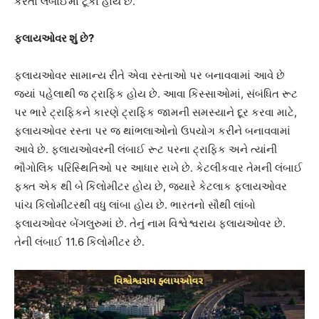
કરતા લંબાઈમાં ટૂંકા હોય છે.
ફ્લાયઓવર શું છે?
ફ્લાયઓવર સામાન્ય રીતે એવા રસ્તાઓ પર બનાવવામાં આવે છે
જ્યાં પહેલાથી જ ટ્રાફિક હોય છે. આવા કિસ્સાઓમાં, સંબંધિત રૂટ
પર ભારે ટ્રાફિકને કારણે ટ્રાફિક જામની સમસ્યાને દૂર કરવા માટે,
ફ્લાયઓવર રસ્તા પર જ થાંભલાઓનો ઉપયોગ કરીને બનાવવામાં
આવે છે. ફ્લાયઓવરની લંબાઈ રૂટ પરના ટ્રાફિક અને ત્યાંની
ભૌગોલિક પરિસ્થિતિઓ પર આધાર રાખે છે. કેટલીકવાર તેમની લંબાઈ
ફક્ત એક થી બે કિલોમીટર હોય છે, જ્યારે કેટલાક ફ્લાયઓવર
પાંચ કિલોમીટરથી વધુ લાંબા હોય છે. ભારતનો સૌથી લાંબો
ફ્લાયઓવર બેંગલુરુમાં છે. તેનું નામ વિશ્વેશ્વરાય ફ્લાયઓવર છે.
તેની લંબાઈ 11.6 કિલોમીટર છે.