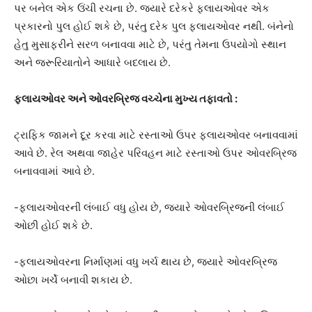
પર બનેલ એક ઉંચી રચના છે. જ્યારે દરેકરે ફ્લાયઓવર એક
પ્રકારનો પુલ હોઈ શકે છે, પરંતુ દરેક પુલ ફ્લાયઓવર નથી. બંનેનો
હેતુ મુસાફરીને સરળ બનાવવા માટે છે, પરંતુ તેમના ઉપયોગો સ્થાન
અને જરૂરિયાતોને આધારે બદલાય છે.
ફ્લાયઓવર અને ઓવરબ્રિજ વચ્ચેના મુખ્ય તફાવતો :
ટ્રાફિક જામને દૂર કરવા માટે રસ્તાઓ ઉપર ફ્લાયઓવર બનાવવામાં
આવે છે. રેલ અથવા જાહેર પરિવહન માટે રસ્તાઓ ઉપર ઓવરબ્રિજ
બનાવવામાં આવે છે.
-ફ્લાયઓવરની લંબાઈ વધુ હોય છે, જ્યારે ઓવરબ્રિજની લંબાઈ
ઓછી હોઈ શકે છે.
-ફ્લાયઓવરના નિર્માણમાં વધુ ખર્ચ થાય છે, જ્યારે ઓવરબ્રિજ
ઓછા ખર્ચે બનાવી શકાય છે.