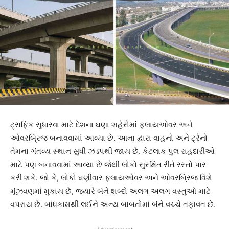
ટ્રાફિક સુધારવા માટે દેશના ઘણા શહેરોમાં ફ્લાયઓવર અને
ઓવરબ્રિજ બનાવવામાં આવ્યા છે. આના દ્વારા વાહનો અને ટ્રેનો
તેમના ગંતવ્ય સ્થાન સુધી ઝડપથી જાય છે. કેટલાક પુલ રાહદારીઓ
માટે પણ બનાવવામાં આવ્યા છે જેથી લોકો સુરક્ષિત રીતે રસ્તો પાર
કરી શકે. જો કે, લોકો ઘણીવાર ફ્લાયઓવર અને ઓવરબ્રિજ વિશે
મૂંઝવણમાં મુકાય છે, જ્યારે બંને શબ્દો અલગ અલગ વસ્તુઓ માટે
વપરાય છે. બાંધકામથી લઈને અન્ય બાબતોમાં બંને વચ્ચે તફાવત છે.