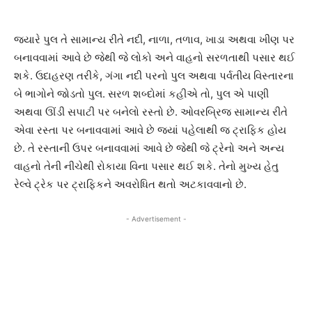
જયારે પુલ તે સામાન્ય રીતે નદી, નાળા, તળાવ, ખાડા અથવા ખીણ પર
બનાવવામાં આવે છે જેથી જે લોકો અને વાહનો સરળતાથી પસાર થઈ
શકે. ઉદાહરણ તરીકે, ગંગા નદી પરનો પુલ અથવા પર્વતીય વિસ્તારના
બે ભાગોને જોડતો પુલ. સરળ શબ્દોમાં કહીએ તો, પુલ એ પાણી
અથવા ઊંડી સપાટી પર બનેલો રસ્તો છે. ઓવરબ્રિજ સામાન્ય રીતે
એવા રસ્તા પર બનાવવામાં આવે છે જ્યાં પહેલાથી જ ટ્રાફિક હોય
છે. તે રસ્તાની ઉપર બનાવવામાં આવે છે જેથી જે ટ્રેનો અને અન્ય
વાહનો તેની નીચેથી રોકાયા વિના પસાર થઈ શકે. તેનો મુખ્ય હેતુ
રેલ્વે ટ્રેક પર ટ્રાફિકને અવરોધિત થતો અટકાવવાનો છે.
- Advertisement -