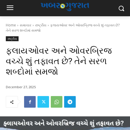
Home
સમાચાર
રાષ્ટ્રીય
ફ્લાયઓવર અને ઓવરબ્રિજ વચ્ચે શું તફાવત છે?
તેને સરળ શબ્દોમાં સમજો
રાષ્ટ્રીય
ફ્લાયઓવર અને ઓવરબ્રિજ
વચ્ચે શું તફાવત છે? તેને સરળ
શબ્દોમાં સમજો
December 27, 2025