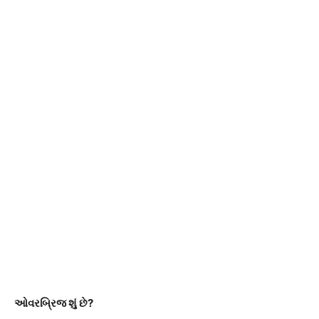
ઓવરબ્રિજ શું છે?