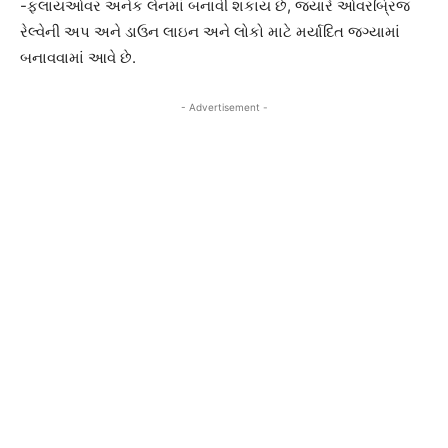
-ફ્લાયઓવર અનેક લેનમાં બનાવી શકાય છે, જ્યારે ઓવરબ્રિજ
રેલ્વેની અપ અને ડાઉન લાઇન અને લોકો માટે મર્યાદિત જગ્યામાં
બનાવવામાં આવે છે.
- Advertisement -