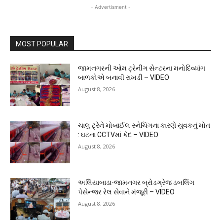
- Advertisment -
MOST POPULAR
જામનગરની ઓમ ટ્રેનીંગ સેન્ટરના મનોદિવ્યાંગ
બાળકોએ બનાવી રાખડી – VIDEO
August 8, 2026
ચાલુ ટ્રેને મોબાઈલ સ્નેચિંગના કારણે યુવકનું મોત
: ઘટના CCTVમાં કેદ – VIDEO
August 8, 2026
અલિયાબાડા-જામનગર બ્રોડગ્રેજ ડબલિંગ
પેસેન્જર રેલ સેવાને મંજૂરી – VIDEO
August 8, 2026