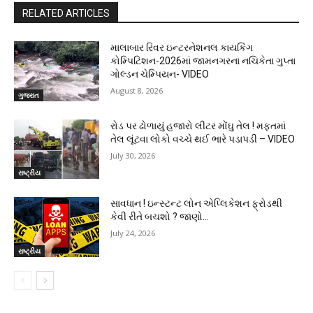
RELATED ARTICLES
માલાબાર રિવર ઇન્ટરનેશનલ કાયકિંગ
કોમ્પિટિશન-2026માં જામનગરના નચિકેતા ગુપ્તા
ગોલ્ડન ચેમ્પિયન- VIDEO
August 8, 2026
ગુજરાત
રોડ પર ઢોળાયું હજારો લીટર મોંઘુ તેલ ! મફતમાં
તેલ લૂંટવા લોકો વચ્ચે થઈ ભારે પડાપડી – VIDEO
July 30, 2026
રાષ્ટ્રીય
સાવધાન ! ઇન્સ્ટન્ટ લોન એપ્લિકેશન ફ્રોડથી
કેવી રીતે બચશો ? જાણો…
July 24, 2026
રાષ્ટ્રીય