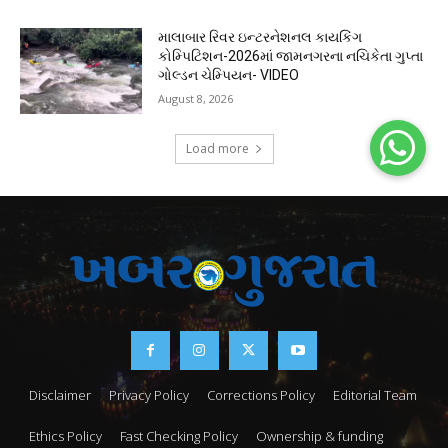
માલાબાર રિવર ઇન્ટરનેશનલ કાયકિંગ
કોમ્પિટિશન-2026માં જામનગરના નચિકેતા ગુપ્તા
ગોલ્ડન ચેમ્પિયન- VIDEO
August 8, 2026
Load more
Disclaimer
Privacy Policy
Corrections Policy
Editorial Team
Ethics Policy
Fast Checking Policy
Ownership & funding