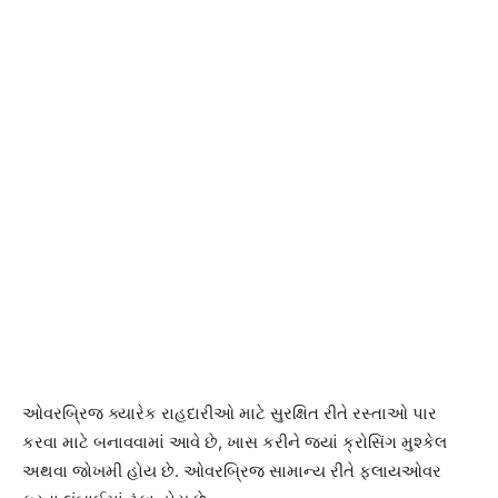
ઓવરબ્રિજ ક્યારેક રાહદારીઓ માટે સુરક્ષિત રીતે રસ્તાઓ પાર
કરવા માટે બનાવવામાં આવે છે, ખાસ કરીને જ્યાં ક્રોસિંગ મુશ્કેલ
અથવા જોખમી હોય છે. ઓવરબ્રિજ સામાન્ય રીતે ફ્લાયઓવર