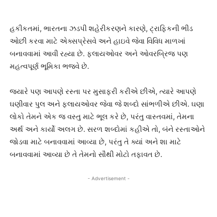
હકીકતમાં, ભારતના ઝડપી શહેરીકરણને કારણે, ટ્રાફિકની ભીડ
ઓછી કરવા માટે એક્સપ્રેસવે અને હાઇવે જેવા વિવિધ માળખાં
બનાવવામાં આવી રહ્યા છે. ફ્લાયઓવર અને ઓવરબ્રિજ પણ
મહત્વપૂર્ણ ભૂમિકા ભજવે છે.
જ્યારે પણ આપણે રસ્તા પર મુસાફરી કરીએ છીએ, ત્યારે આપણે
ઘણીવાર પુલ અને ફ્લાયઓવર જેવા જે શબ્દો સાંભળીએ છીએ. ઘણા
લોકો તેમને એક જ વસ્તુ માટે ભૂલ કરે છે, પરંતુ વાસ્તવમાં, તેમના
અર્થ અને કાર્યો અલગ છે. સરળ શબ્દોમાં કહીએ તો, બંને રસ્તાઓને
જોડવા માટે બનાવવામાં આવ્યા છે, પરંતુ તે ક્યાં અને શા માટે
બનાવવામાં આવ્યા છે તે તેમનો સૌથી મોટો તફાવત છે.
- Advertisement -