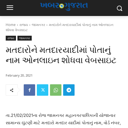
Home
રાજ્ય
જામનગર
મતદારોને મતદારયાદીમાં પોતાનું નામ ઓનલાઇન
શોધવા વેબસાઇટ
રાજ્ય
જામનગર
મતદારોને મતદારયાદીમાં પોતાનું
નામ ઓનલાઇન શોધવા વેબસાઇટ
February 20, 2021
તા.21/02/2021ના રોજ જામનગર મહાનગરપાલિકાની યોજાનાર
સામાન્ય ચુંટણી માટે મતદારો મતદાર યાદીમાં પોતાનું નામ, વોર્ડ નંબર,