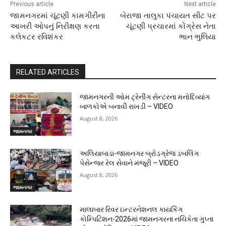
Previous article
Next article
જામનગરમાં ચૂંટણી કામગીરીના
બેરાજા તાલુકા પંચાયત સીટ પર
આખરી ઓપનું નિરીક્ષણ કરતા
ચૂંટણી પ્રચારમાં કોંગ્રેસ નેતા
કલેકટર રવિશંકર
ભાન ભુલિયા
RELATED ARTICLES
જામનગરની ઓમ ટ્રેનીંગ સેન્ટરના મનોદિવ્યાંગ
બાળકોએ બનાવી રાખડી – VIDEO
August 8, 2026
જામનગર
અલિયાબાડા-જામનગર બ્રોડગ્રેજ ડબલિંગ
પેસેન્જર રેલ સેવાને મંજૂરી – VIDEO
August 8, 2026
જામનગર
માલાબાર રિવર ઇન્ટરનેશનલ કાયકિંગ
કોમ્પિટિશન-2026માં જામનગરના નચિકેતા ગુપ્તા