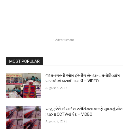
- Advertisment -
MOST POPULAR
જામનગરની ઓમ ટ્રેનીંગ સેન્ટરના મનોદિવ્યાંગ
બાળકોએ બનાવી રાખડી – VIDEO
August 8, 2026
ચાલુ ટ્રેને મોબાઈલ સ્નેચિંગના કારણે યુવકનું મોત
: ઘટના CCTVમાં કેદ – VIDEO
August 8, 2026