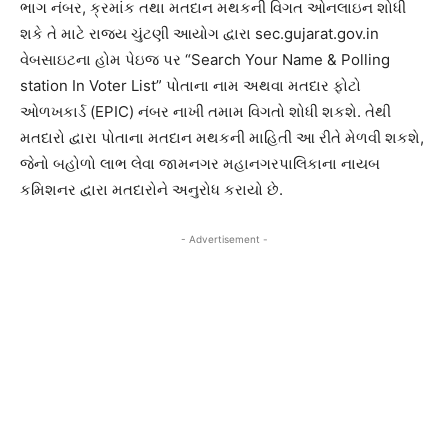
ભાગ નંબર, ક્રમાંક તથા મતદાન મથકની વિગત ઓનલાઇન શોધી
શકે તે માટે રાજ્ય ચુંટણી આયોગ દ્વારા sec.gujarat.gov.in
વેબસાઇટના હોમ પેઇજ પર “Search Your Name & Polling
station In Voter List” પોતાના નામ અથવા મતદાર ફોટો
ઓળખકાર્ડ (EPIC) નંબર નાખી તમામ વિગતો શોધી શકશે. તેથી
મતદારો દ્વારા પોતાના મતદાન મથકની માહિતી આ રીતે મેળવી શકશે,
જેનો બહોળો લાભ લેવા જામનગર મહાનગરપાલિકાના નાયબ
કમિશનર દ્વારા મતદારોને અનુરોધ કરાયો છે.
- Advertisement -