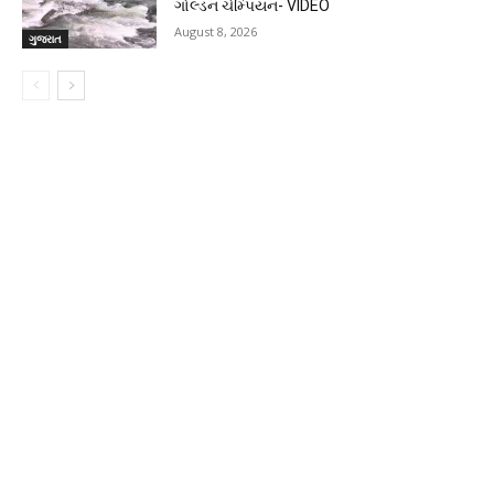
ગોલ્ડન ચેમ્પિયન- VIDEO
August 8, 2026
ગુજરાત