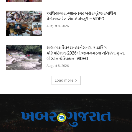
અલિયાબાડા-જામનગર બ્રોડગ્રેજ ડબલિંગ
પેસેન્જર રેલ સેવાને મંજૂરી – VIDEO
August 8, 2026
માલાબાર રિવર ઇન્ટરનેશનલ કાયકિંગ
કોમ્પિટિશન-2026માં જામનગરના નચિકેતા ગુપ્તા
ગોલ્ડન ચેમ્પિયન- VIDEO
August 8, 2026
Load more