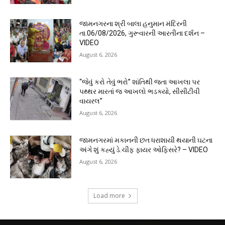
જામનગરના શ્રી બાલા હનુમાન મંદિરની
તા.06/08/2026, ગુરૂવારની આરતીના દર્શન –
VIDEO
August 6, 2026
“જેવું કરો તેવું ભરો” શાંતિથી જતા આખલા પર
પથ્થર મારતાં જ આખલો ભડક્યો, સીસીટીવી
વાયરલ”
August 6, 2026
જામનગરમાં મકાનની છત ધરાશાયી થયાની ઘટના
અંગે શું કહ્યું ડે.ચીફ ફાયર ઓફિસરે? – VIDEO
August 6, 2026
Load more