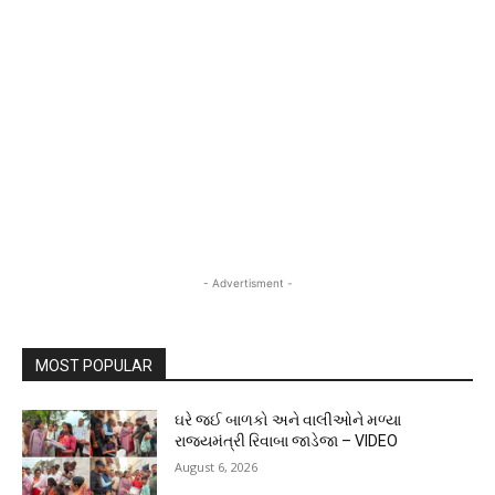
- Advertisment -
MOST POPULAR
ઘરે જઈ બાળકો અને વાલીઓને મળ્યા
રાજ્યમંત્રી રિવાબા જાડેજા – VIDEO
August 6, 2026