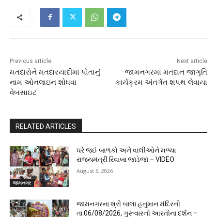
Previous article
Next article
મતદારોને મતદારયાદીમાં પોતાનું
જામનગરમાં મતદાન જાગૃતિ
નામ ઓનલાઇન શોધવા
કાર્યક્રમ અંતર્ગત શપથ લેવાયા
વેબસાઇટ
RELATED ARTICLES
ઘરે જઈ બાળકો અને વાલીઓને મળ્યા
રાજ્યમંત્રી રિવાબા જાડેજા – VIDEO
August 6, 2026
જામનગર
જામનગરના શ્રી બાલા હનુમાન મંદિરની
તા.06/08/2026, ગુરૂવારની આરતીના દર્શન –