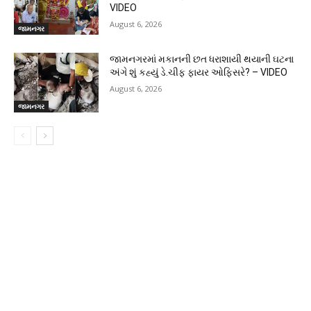
VIDEO
August 6, 2026
જામનગર
જામનગરમાં મકાનની છત ધરાશાયી થયાની ઘટના
અંગે શું કહ્યું ડે.ચીફ ફાયર ઓફિસરે? – VIDEO
August 6, 2026
જામનગર