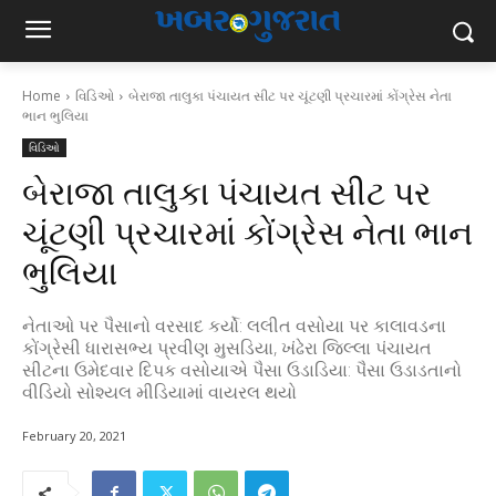
Home
વિડિઓ
બેરાજા તાલુકા પંચાયત સીટ પર ચૂંટણી પ્રચારમાં કોંગ્રેસ નેતા
ભાન ભુલિયા
વિડિઓ
બેરાજા તાલુકા પંચાયત સીટ પર
ચૂંટણી પ્રચારમાં કોંગ્રેસ નેતા ભાન
ભુલિયા
નેતાઓ પર પૈસાનો વરસાદ કર્યો: લલીત વસોયા પર કાલાવડના
કોંગ્રેસી ધારાસભ્ય પ્રવીણ મુસડિયા, ખંઢેરા જિલ્લા પંચાયત
સીટના ઉમેદવાર દિપક વસોયાએ પૈસા ઉડાડિયા: પૈસા ઉડાડતાનો
વીડિયો સોશ્યલ મીડિયામાં વાયરલ થયો
February 20, 2021